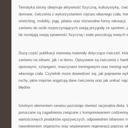
Tematyka strony obejmuje aktywność fizyczną, kulturystykę, ćwicz
domowe, ćwiczenia z wykorzystaniem ciężaru własnego ciała, tren
stretching, mobility, jogę, pilates oraz różnorodne formy rekreacji.
zarówno do osób rozpoczynających swoją przygodę ze sportem, jak
lat rozwijają swoją sprawność fizyczną i stale poszukują nowych in
Dużą część publikacji stanowią materiały dotyczące ćwiczeń, k
zarówno na siłowni, jak i w domu. Opisywane są ćwiczenia z hant
oporowymi, sztangami, maszynami treningowymi oraz treningi wy
własnego ciała. Czytelnik może dowiedzieć się, jak poprawnie 
ruchy, jakie mięśnie angażują dane ćwiczenia oraz jak unikać naj
błędów.
Istotnym elementem serwisu pozostaje również racjonalna dieta.
poruszane są zagadnienia związane z komponowaniem codzienny
wartościowych produktów spożywczych, odpowiednim bilansem m
nawodnieniem organizmu oraz wspieraniem regeneracji poprzez wł