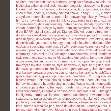
seniora
,
bezpieczeństwo w podróży
,
bezpieczeństwo w szkole
,
be
biblioteka szkolna
,
biblioteki lokalne
,
bieganie rekreacyjne
,
biegani
kolana
,
ból pleców
,
bunkry
,
buty skórzane
,
buty sportowe
,
carshar
cholesterol
,
chomik
,
choroby odkleszczowe
,
chóry
,
CI CD
,
ciśnien
zabytkowe
,
compliance
,
content plan
,
coworking lokalny
,
ćwiczeni
firmy
,
cyfrowy detoks
,
czujniki IoT
,
czyszczenie uszu psa
,
czytan
zrozumieniem
,
data engineering
,
data science
,
debata oksfordzka
zadań
,
demencja
,
design system
,
detailing wnętrza
,
DevOps
,
dia
dieta BARF
,
digitalizacja zdjęć
,
Django
,
Docker
,
dom kultury
,
dom 
doradztwo zawodowe
,
dostępność cyfrowa
,
dotacje dla firm
,
doży
dropshipping
,
drukowanie żywiczne
,
due diligence
,
dysleksja
,
dzia
dziennik wdzięczności
,
e-faktury
,
edukacja licealna
,
edukacja Mon
edukacja specjalna
,
edukacja STEM
,
edukacja wczesnoszkolna
,
egzamin praktyczny
,
egzamin teoretyczny
,
eko jazda
,
ekopodróże
elektrolity
,
elektronika DIY
,
elektryk samochodowy
,
email marketi
ćwiczenia
,
eseistyka
,
etyka AI
,
etykiety kurierskie
,
faktura elektr
aluminiowe
,
festyn rodzinny
,
Figma
,
fiszki
,
fizjoprofilaktyka
,
Flask
franczyza lokalna
,
frontend
,
fryzury damskie
,
fryzury męskie
,
fulf
domowe
,
garderoba minimalistyczna
,
garncarstwo
,
gekon lamparc
grafika wektorowa
,
granice osobiste
,
granty kulturalne
,
GraphQL
,
gwara regionalna
,
gwarancja
,
hamulce
,
headless CMS
,
higiena ja
higiena wzroku
,
historia lokalna
,
historia pojazdu
,
hotel dla psa
,
hu
hurtownie danych
,
hybryda plug-in
,
identyfikacja marki
,
ikonografi
improwizacja teatralna
,
Instagram Reels
,
instrukcje stanowiskowe
insulinooporność
,
integracja sensoryczna
,
integracje API
,
intelig
inteligentny termostat
,
internat
,
internet satelitarny
,
inwestor anioł
świąteczne
,
jazda defensywna
,
jednoosobowa działalność
,
joga d
publikacji
,
kalistenika
,
kamera internetowa
,
kampanie sezonowe
,
kota
,
karma sucha dla psa
,
kasa fiskalna online
,
kastracja kota
,
k
przyszłości
,
kino domowe
,
kleszcze u psa
,
klimatyzacja samoch