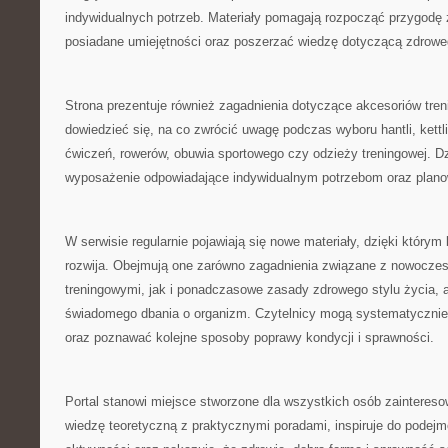
indywidualnych potrzeb. Materiały pomagają rozpocząć przygodę z
posiadane umiejętności oraz poszerzać wiedzę dotyczącą zdroweg
Strona prezentuje również zagadnienia dotyczące akcesoriów tre
dowiedzieć się, na co zwrócić uwagę podczas wyboru hantli, kett
ćwiczeń, rowerów, obuwia sportowego czy odzieży treningowej. Dz
wyposażenie odpowiadające indywidualnym potrzebom oraz plan
W serwisie regularnie pojawiają się nowe materiały, dzięki którym
rozwija. Obejmują one zarówno zagadnienia związane z nowocz
treningowymi, jak i ponadczasowe zasady zdrowego stylu życia, a
świadomego dbania o organizm. Czytelnicy mogą systematycznie
oraz poznawać kolejne sposoby poprawy kondycji i sprawności.
Portal stanowi miejsce stworzone dla wszystkich osób zainteres
wiedzę teoretyczną z praktycznymi poradami, inspiruje do podejm