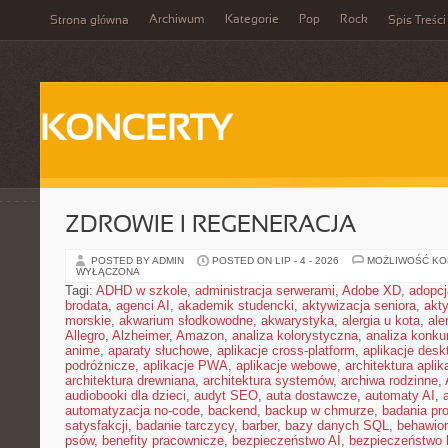
Archiwum
Kategorie
Pop
Rock
Strona główna
Spis Treści
KONCERTY
ZDROWIE I REGENERACJA
POSTED BY ADMIN
POSTED ON LIP - 4 - 2026
MOŻLIWOŚĆ K
WYŁĄCZONA
Tagi:
ADHD w szkole
,
administracja serwerami
,
Adobe XD
,
adopcj
brodata
,
agenci AI
,
akademik studencki
,
aktywizacja seniora
,
akt
morskie
,
akwarium słodkowodne
,
akwarystyka
,
alergia u kota
,
ale
Allegro
,
Alzheimer
,
Amazon
,
analiza kolorystyczna
,
analiza konkur
anime
,
aparaty słuchowe
,
aplikacje cross-platform
,
aplikacje des
podróżnicze
,
aplikacje PWA
,
aplikacje webowe
,
architektura aplika
architektura drewniana
,
architektura systemów
,
archiwa rodzinne
,
audiobooki dla dzieci
,
audyt SEO
,
auta dostawcze
,
automaty AI
,
automatyzacja no-code
,
backend
,
backup w chmurze
,
badania pro
satysfakcji
,
badanie tarczycy
,
barber
,
bazy danych SQL
,
behawior
psów
,
benefity pracownicze
,
bezpieczeństwo AI
,
bezpieczeństwo h