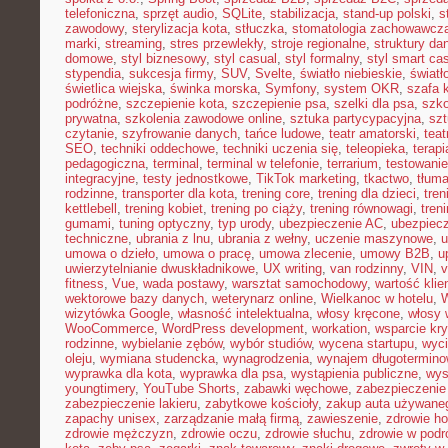
telefoniczna
,
sprzęt audio
,
SQLite
,
stabilizacja
,
stand-up polski
,
s
zawodowy
,
sterylizacja kota
,
stłuczka
,
stomatologia zachowawcz
marki
,
streaming
,
stres przewlekły
,
stroje regionalne
,
struktury da
domowe
,
styl biznesowy
,
styl casual
,
styl formalny
,
styl smart ca
stypendia
,
sukcesja firmy
,
SUV
,
Svelte
,
światło niebieskie
,
światł
świetlica wiejska
,
świnka morska
,
Symfony
,
system OKR
,
szafa 
podróżne
,
szczepienie kota
,
szczepienie psa
,
szelki dla psa
,
szk
prywatna
,
szkolenia zawodowe online
,
sztuka partycypacyjna
,
szt
czytanie
,
szyfrowanie danych
,
tańce ludowe
,
teatr amatorski
,
teat
SEO
,
techniki oddechowe
,
techniki uczenia się
,
teleopieka
,
terapi
pedagogiczna
,
terminal
,
terminal w telefonie
,
terrarium
,
testowani
integracyjne
,
testy jednostkowe
,
TikTok marketing
,
tkactwo
,
tłuma
rodzinne
,
transporter dla kota
,
trening core
,
trening dla dzieci
,
tren
kettlebell
,
trening kobiet
,
trening po ciąży
,
trening równowagi
,
tren
gumami
,
tuning optyczny
,
typ urody
,
ubezpieczenie AC
,
ubezpiec
techniczne
,
ubrania z lnu
,
ubrania z wełny
,
uczenie maszynowe
,
u
umowa o dzieło
,
umowa o pracę
,
umowa zlecenie
,
umowy B2B
,
u
uwierzytelnianie dwuskładnikowe
,
UX writing
,
van rodzinny
,
VIN
,
v
fitness
,
Vue
,
wada postawy
,
warsztat samochodowy
,
wartość klie
wektorowe bazy danych
,
weterynarz online
,
Wielkanoc w hotelu
,
W
wizytówka Google
,
własność intelektualna
,
włosy kręcone
,
włosy 
WooCommerce
,
WordPress development
,
workation
,
wsparcie kr
rodzinne
,
wybielanie zębów
,
wybór studiów
,
wycena startupu
,
wyci
oleju
,
wymiana studencka
,
wynagrodzenia
,
wynajem długotermino
wyprawka dla kota
,
wyprawka dla psa
,
wystąpienia publiczne
,
wys
youngtimery
,
YouTube Shorts
,
zabawki węchowe
,
zabezpieczenie 
zabezpieczenie lakieru
,
zabytkowe kościoły
,
zakup auta używane
zapachy unisex
,
zarządzanie małą firmą
,
zawieszenie
,
zdrowie h
zdrowie mężczyzn
,
zdrowie oczu
,
zdrowie słuchu
,
zdrowie w podr