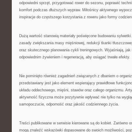
odpowiedni sprzęt, przygotować rower do sezonu, poprawić techn
komfort podczas dłuższych wypraw. Miłośnicy aktywnego wypoc
inspiracje do częstszego korzystania z roweru jako formy codzie
Dużą wartość stanowią materiały poświęcone budowaniu sylwetki.
zasady zwiększania masy mięśniowej, redukcji tkanki tłuszczowej
oraz skutecznego planowania cykli treningowych. Wyjaśniają, jak
odpowiednim żywieniem i regeneracją, aby osiągać trwałe efekty.
Nie pominięto również zagadnień związanych z dbaniem o organi
przedstawiany jest jako element wspierający prawidłowe funkcjon
układu oddechowego, mięśni, stawów oraz całego organizmu. Arty
aktywność fizyczna może pozytywnie wpływać nie tylko na wygląd
samopoczucie, odporność oraz jakość codziennego życia.
Treści publikowane w serwisie kierowane są do kobiet. Zarówno os
mogą znaleźć wskazówki dopasowane do swoich możliwości, poz