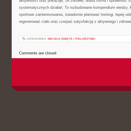
aktywności oraz pokazuje, że zdrowie, dobra forma i sprawność s
systematycznych działań. To rozbudowane kompendium wiedzy, k
sportowe zainteresowania, świadomie planować treningi, lepiej od
regenerować ciało oraz czerpać satysfakcję z aktywnego i zdrowe
CATEGORIES:
MIEJSCA ŚWIĘTE I PIELGRZYMKI
Comments are closed.