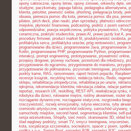
opony całoroczne
,
opony letnie
,
opony zimowe
,
orkiestry dęte
,
or
studyjne
,
paczkomaty
,
papuga falista
,
pedagogika alternatywna
,
p
klienta
,
petsitter
,
pewność siebie
,
phishing
,
pielęgnacja brody
,
pie
obuwia
,
pierwsza pomoc dla kota
,
pierwsza pomoc dla psa
,
pierw
pilates
,
pitch deck
,
plan nauki
,
plan sprzedaży
,
płatności odroczo
miejskie
,
płynność finansowa
,
podcasting
,
podróż z psem samoc
odpowiedzialne
,
poezja współczesna
,
polityka prywatności
,
Postg
ceramiczna
,
praktyki studenckie
,
prawo AI
,
prawo jazdy kat A
,
pr
procedury firmowe
,
product market fit
,
produktywność osobista
,
p
profilaktyka serca
,
profilaktyka urazów
,
próg rentowności
,
program
programowanie dla dzieci
,
programowanie Java
,
programowanie Ja
Kotlin
,
programowanie PHP
,
programowanie Python
,
programowani
interakcji
,
prompt engineering
,
prototypowanie
,
prywatność online
przepisy drogowe
,
przerwy ruchowe
,
przestrzeń dla młodzieży
,
pr
przygotowanie do egzaminu
,
przygotowanie do maratonu
,
przygot
przygotowanie do półmaratonu
,
przysmaki treningowe
,
psychodiet
punkty karne
,
RAG
,
ransomware
,
raport historii pojazdu
,
Raspberr
recenzje książek
,
recykling treści
,
redakcja tekstu
,
Redis
,
regener
sklepu
,
rehabilitacja ortopedyczna
,
rehabilitacja po urazie
,
reklama
rękojmia
,
rekomendacje klientów
,
rekrutacja zdalna
,
relacje partne
reportaż
,
research UX
,
reskilling
,
REST API
,
rewitalizacja rynku
,
robotyka dla dzieci
,
rolowanie mięśni
,
rośliny akwariowe
,
router d
rozciąganie dynamiczne
,
rozciąganie statyczne
,
rozgrzewka bieg
rzeczywistość
,
rozwój emocjonalny
,
rutyna wieczorna
,
ryby akwar
rzemiosło artystyczne
,
samochód rodzinny
,
samochód używany
,
samochody miejskie
,
second hand
,
segmentacja klientów
,
self-pu
sesja wizerunkowa
,
Shopify
,
sieć mesh
,
skanowanie 3D
,
skład ks
ślad węglowy podróży
,
smart TV
,
smycz treningowa
,
snycerstwo
,
kota
,
socjalizacja szczeniaka
,
socrealizm
,
spacer z psem
,
spółka
spółka z o.o.
,
Spring Boot
,
sprzedaż B2B
,
sprzedaż B2C
,
sprzeda