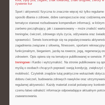
kota
,
zęby psa
,
zegarki
,
znak towarowy
,
znaki drogowe
,
zwroty w 
żywienie kur
Sport i aktywność fizyczna to znacznie więcej niż tylko regularne 
sposób dbania o zdrowie, dobre samopoczucie oraz codzienną ene
tematyce stanowi rozbudowane kompendium informacji, w którym 
zarówno początkujący, jak i zaawansowany – może znaleźć warto
treningów, ćwiczeń, zdrowego stylu życia, odżywiania oraz świad
sprawności. Serwis koncentruje się na popularyzowaniu aktywnośc
zagadnienia związane z siłownią, fitnessem, sportami rekreacyjny
funkcjonalnym, bieganiem, jazdą na rowerze, jogą, regeneracją 
zdrowiem. Opis opiera się na tematyce publikowanej w serwisie.
treningowe
i Kardio i wytrzymałość. Na stronie publikowane są o
myślą o osobach chcących poprawić swoją kondycję, zwiększyć s
mobilność. Czytelnik znajdzie tutaj praktyczne wskazówki dotycz
doboru ćwiczeń, budowania zdrowych nawyków oraz utrzymywania
regularnej aktywności. Każdy materiał został poświęcony konkret
czemu łatwo odnaleźć informacje odpowiadające aktualnym potrz
zaawansowania.