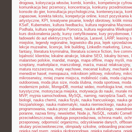
drogowa
,
koloryzacja włosów
,
kombi
,
komiks
,
kompetencje cyfro
komunikacja bez przemocy
,
koncentracja
,
konkursy przedmiotow
konsole do gier
,
konsultacja psychologiczna
,
konteneryzacja
,
kon
zapasowe
,
korekta tekstu
,
korepetycje online
,
koszt pozyskania k
artystyczne
,
KPI
,
kreatywne pisanie
,
kredyt obrotowy
,
królik mini
KSeF
,
Kubernetes
,
kultura feedbacku
,
kultura regionalna Mazows
Podhala
,
kultura regionalna Pomorza
,
kultura regionalna Wielkopol
kurs doskonalenia jazdy
,
kursy certyfikowane
,
kury przydomowe
,
ładowarki do aut elektrycznych
,
laktacja
,
Laravel
,
LARP
,
leasing 
miejskie
,
legendy regionalne
,
legowisko dla psa
,
lejek sprzedażow
lekcje muzealne
,
licencje
,
link building
,
LinkedIn marketing
,
Linux
fantasy
,
literatura kryminalna
,
literatura science fiction
,
live comm
lojalność klientów
,
lokalne atrakcje
,
lokalne SEO
,
lokalny biznes
,
malarstwo polskie
,
mandat
,
manga
,
mapa offline
,
mapy myśli
,
mar
szeptany
,
marketplace
,
marszobiegi
,
marża
,
masaż relaksacyjny
matura rozszerzona
,
maty węchowe
,
mecenat kultury
,
mechanik 
menedżer haseł
,
menopauza
,
mikrobiom jelitowy
,
mikrofony
,
mikr
mikroserwisy
,
mniej znane miejsca
,
mobilność ciała
,
moda ciążo
outdoorowa
,
moda plus size
,
moda ślubna
,
moda sportowa
,
moda 
modernizm polski
,
MongoDB
,
montaż wideo
,
morfologia krwi
,
moto
turystyczne
,
motoryzacja miejska
,
motywacja do nauki
,
murale mi
MVP
,
myjnia samochodowa
,
MySQL
,
naming
,
narzędzia SaaS
,
na
biologii
,
nauka chemii
,
nauka fizyki
,
nauka francuskiego
,
nauka ge
hiszpańskiego
,
nauka matematyki
,
nauka niemieckiego
,
nauka po
programowania
,
nauka przez zabawę
,
nauka włoskiego
,
nawodnie
poranne
,
nazwa firmy
,
newsletter
,
Node.js
,
NoSQL
,
notatki Cornell
przeciwkleszczowa
,
obsługa posprzedażowa
,
ochrona marki
,
ochr
przeponowy
,
odporność organizmu
,
odzyskiwanie danych
,
offboar
okulary przeciwsłoneczne
,
olimpiady szkolne
,
onboarding pracown
opieka nad psem
,
opieka okołoporodowa
,
opieka paliatywna
,
opie