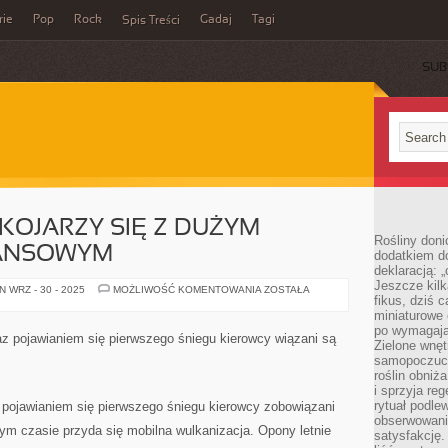
rie
Pop
Rock
Gadaj
Tagi
Spis Treści
SUB
KOJARZY SIĘ Z DUŻYM
Rośliny doni
NANSOWYM
dodatkiem do
deklaracją: 
Jeszcze kilk
WYMIANA
 WRZ - 30 - 2025
MOŻLIWOŚĆ KOMENTOWANIA
ZOSTAŁA
fikus, dziś 
OPON
KOJARZY
miniaturowe 
SIĘ
po wymagając
Z
z pojawianiem się pierwszego śniegu kierowcy wiązani są
DUŻYM
Zielone wnęt
WYDATKIEM
samopoczuci
FINANSOWYM
roślin obniż
i sprzyja reg
rytuał podle
pojawianiem się pierwszego śniegu kierowcy zobowiązani
obserwowania
ym czasie przyda się mobilna wulkanizacja. Opony letnie
satysfakcję