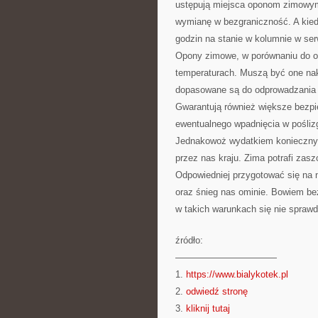
ustępują miejsca oponom zimowy
wymianę w bezgraniczność. A kiedy
godzin na stanie w kolumnie w serw
Opony zimowe, w porównaniu do opo
temperaturach. Muszą być one nak
dopasowane są do odprowadzania 
Gwarantują również większe bezp
ewentualnego wpadnięcia w pośliz
Jednakowoż wydatkiem koniecznym
przez nas kraju. Zima potrafi zas
Odpowiedniej przygotować się na 
oraz śnieg nas ominie. Bowiem bez
w takich warunkach się nie sprawd
źródło:
———————————
1.
https://www.bialykotek.pl
2.
odwiedź stronę
3.
kliknij tutaj