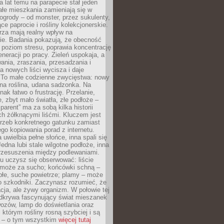
a lat temu na parapecie stał jeden
całe mieszkania zamieniają się w
ogrody – od monster, przez sukulenty,
e paprocie i rośliny kolekcjonerskie.
rza mają realny wpływ na
e. Badania pokazują, że obecność
a poziom stresu, poprawia koncentrację
eneracji po pracy. Zieleń uspokaja, a
wania, zraszania, przesadzania i
 nowych liści wycisza i daje
. To małe codzienne zwycięstwa: nowy
ana roślina, udana sadzonka. Na
nak łatwo o frustrację. Przelanie,
, zbyt mało światła, złe podłoże –
parent” ma za sobą kilka historii
h żółknącymi liśćmi. Kluczem jest
trzeb konkretnego gatunku zamiast
o kopiowania porad z internetu.
 uwielbia pełne słońce, inna spali się
Jedna lubi stale wilgotne podłoże, inna
przesuszenia między podlewaniami.
u uczysz się obserwować: liście
 może za sucho; końcówki schną –
płe, suche powietrze; plamy – może
o szkodniki. Zaczynasz rozumieć, że
acja, ale żywy organizm. W połowie tej
odkrywa fascynujący świat mieszanek
ozów, lamp do doświetlania oraz
i którym rośliny rosną szybciej i są
e – o tym wszystkim
więcej tutaj