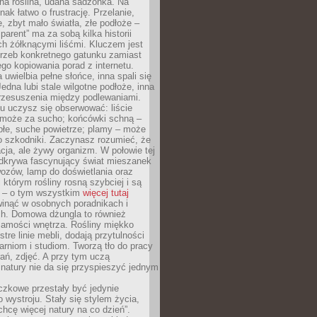
ana roślina, udana sadzonka. Na
nak łatwo o frustrację. Przelanie,
, zbyt mało światła, złe podłoże –
parent” ma za sobą kilka historii
h żółknącymi liśćmi. Kluczem jest
trzeb konkretnego gatunku zamiast
o kopiowania porad z internetu.
 uwielbia pełne słońce, inna spali się
Jedna lubi stale wilgotne podłoże, inna
przesuszenia między podlewaniami.
u uczysz się obserwować: liście
 może za sucho; końcówki schną –
płe, suche powietrze; plamy – może
o szkodniki. Zaczynasz rozumieć, że
acja, ale żywy organizm. W połowie tej
odkrywa fascynujący świat mieszanek
ozów, lamp do doświetlania oraz
i którym rośliny rosną szybciej i są
e – o tym wszystkim
więcej tutaj
inąć w osobnych poradnikach i
ch. Domowa dżungla to również
samości wnętrza. Rośliny miękko
tre linie mebli, dodają przytulności
arniom i studiom. Tworzą tło do pracy
rań, zdjęć. A przy tym uczą
: natury nie da się przyspieszyć jednym
czkowe przestały być jedynie
 wystroju. Stały się stylem życia,
„chcę więcej natury na co dzień”.