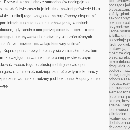
liść, uratow
m. Przeważnie posiadacze samochodów odciągają tą
początku jed
 tak właściwie zaszokuje ich zima powinni poświęcić kilka
przesuszenie
każdy „plant 
isie – uniknij tego, wstępując na http://opony-ekspert.pl/.
zakończonyc
poznanie po
n letnich zupełnie inaczej zachowują się w niskich
przypadkoweg
ładane, gdy spadnie ona poniżej siedmiu stopni. To one
Jedna roślina
w kilka dni. 
śniegu i pokonywania obszarów czy ulic zaśnieżonych.
potrzebuje 
ieczeństwo, bowiem pozwalają kierowcy uniknąć
Krok po krok
matowieją –
g. Kupno opon zimowych kojarzy się z niemałym kosztem.
może za cie
przeciąg alb
, ze względu na warunki, jakie panują w stworzonym
to nie dekor
zokować, wobec tego przetestuj mobilny serwis opon.
drogi wielu 
podłoży, naw
najgorsze, a nie mieć nadzieję, że może w tym roku mrozy
trików, dzięk
pieczeństwo nasze i rodziny jest bezcenne. A opony letnie
odporniejsz
możesz rozw
zają.
zestawienia
element toż
przełamują os
biurom, kawi
zdalnej, nag
cierpliwości
kliknięciem.
Rośliny doni
dodatkiem do
deklaracją: 