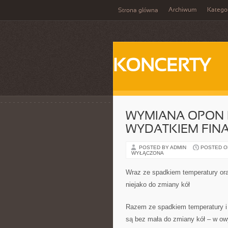
Archiwum
Katego
Strona główna
KONCERTY
WYMIANA OPON 
WYDATKIEM FI
POSTED BY ADMIN
POSTED ON
WYŁĄCZONA
Wraz ze spadkiem temperatury ora
niejako do zmiany kół
Razem ze spadkiem temperatury i 
są bez mała do zmiany kół – w ow