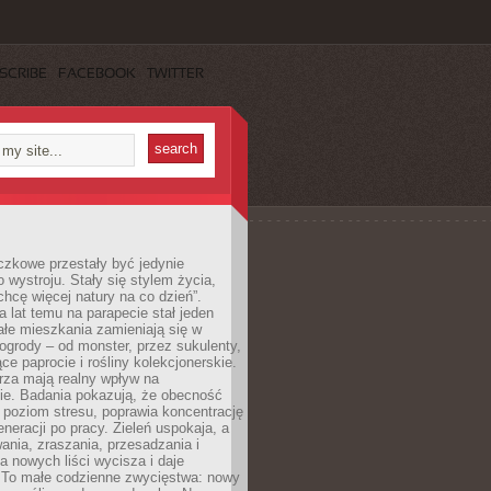
SCRIBE
FACEBOOK
TWITTER
czkowe przestały być jedynie
 wystroju. Stały się stylem życia,
„chcę więcej natury na co dzień”.
a lat temu na parapecie stał jeden
całe mieszkania zamieniają się w
ogrody – od monster, przez sukulenty,
e paprocie i rośliny kolekcjonerskie.
rza mają realny wpływ na
e. Badania pokazują, że obecność
a poziom stresu, poprawia koncentrację
eneracji po pracy. Zieleń uspokaja, a
wania, zraszania, przesadzania i
 nowych liści wycisza i daje
. To małe codzienne zwycięstwa: nowy