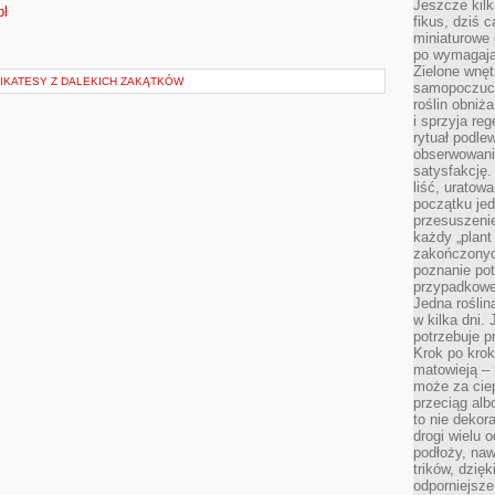
Jeszcze kilk
pl
fikus, dziś 
miniaturowe 
po wymagając
Zielone wnęt
LIKATESY Z DALEKICH ZAKĄTKÓW
samopoczuci
roślin obniż
i sprzyja reg
rytuał podle
obserwowania
satysfakcję
liść, uratow
początku jed
przesuszenie
każdy „plant 
zakończonyc
poznanie po
przypadkoweg
Jedna roślina
w kilka dni. 
potrzebuje 
Krok po krok
matowieją –
może za cie
przeciąg alb
to nie dekor
drogi wielu 
podłoży, naw
trików, dzięk
odporniejsz