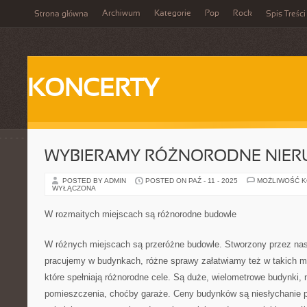
Archiwum
Kategorie
Pop
Rock
Strona główna
Spis Treści
KONCERTY
WYBIERAMY RÓŻNORODNE NIE
POSTED BY ADMIN
POSTED ON PAŹ - 11 - 2025
MOŻLIWOŚĆ 
WYŁĄCZONA
W rozmaitych miejscach są różnorodne budowle
W różnych miejscach są przeróżne budowle. Stworzony przez nas
pracujemy w budynkach, różne sprawy załatwiamy też w takich mi
które spełniają różnorodne cele. Są duże, wielometrowe budynki, n
pomieszczenia, choćby garaże. Ceny budynków są niesłychanie p