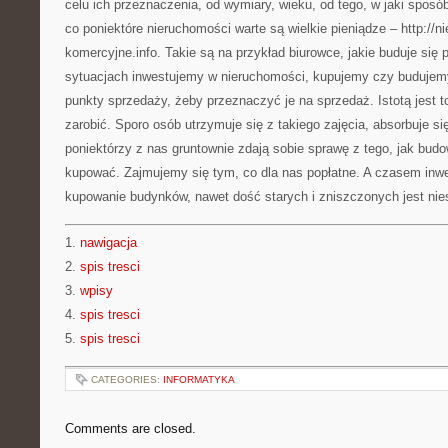
celu ich przeznaczenia, od wymiary, wieku, od tego, w jaki spos
co poniektóre nieruchomości warte są wielkie pieniądze – http://n
komercyjne.info. Takie są na przykład biurowce, jakie buduje się 
sytuacjach inwestujemy w nieruchomości, kupujemy czy budujem
punkty sprzedaży, żeby przeznaczyć je na sprzedaż. Istotą jest to
zarobić. Sporo osób utrzymuje się z takiego zajęcia, absorbuje s
poniektórzy z nas gruntownie zdają sobie sprawę z tego, jak bud
kupować. Zajmujemy się tym, co dla nas popłatne. A czasem inw
kupowanie budynków, nawet dość starych i zniszczonych jest nies
1.
nawigacja
2.
spis tresci
3.
wpisy
4.
spis tresci
5.
spis tresci
CATEGORIES:
INFORMATYKA
Comments are closed.