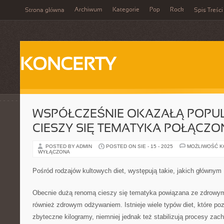
Archiwum
Kategorie
Pop
Rock
Strona główna
Spis Treści
KONCERTY
WSPÓŁCZEŚNIE OKAZAŁĄ POPU
CIESZY SIĘ TEMATYKA POŁĄCZO
POSTED BY ADMIN
POSTED ON SIE - 15 - 2025
MOŻLIWOŚĆ 
WYŁĄCZONA
Pośród rodzajów kultowych diet, występują takie, jakich głównym
Obecnie dużą renomą cieszy się tematyka powiązana ze zdrowym
również zdrowym odżywaniem. Istnieje wiele typów diet, które pozw
zbyteczne kilogramy, niemniej jednak też stabilizują procesy za