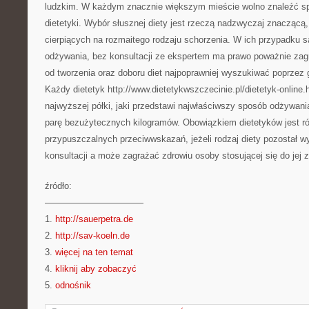
ludzkim. W każdym znacznie większym mieście wolno znaleźć spe
dietetyki. Wybór słusznej diety jest rzeczą nadzwyczaj znaczącą,
cierpiących na rozmaitego rodzaju schorzenia. W ich przypadku
odżywania, bez konsultacji ze ekspertem ma prawo poważnie za
od tworzenia oraz doboru diet najpoprawniej wyszukiwać poprzez 
Każdy dietetyk http://www.dietetykwszczecinie.pl/dietetyk-online.
najwyższej półki, jaki przedstawi najwłaściwszy sposób odżywani
parę bezużytecznych kilogramów. Obowiązkiem dietetyków jest r
przypuszczalnych przeciwwskazań, jeżeli rodzaj diety pozostał 
konsultacji a może zagrażać zdrowiu osoby stosującej się do jej 
źródło:
———————————
1.
http://sauerpetra.de
2.
http://sav-koeln.de
3.
więcej na ten temat
4.
kliknij aby zobaczyć
5.
odnośnik