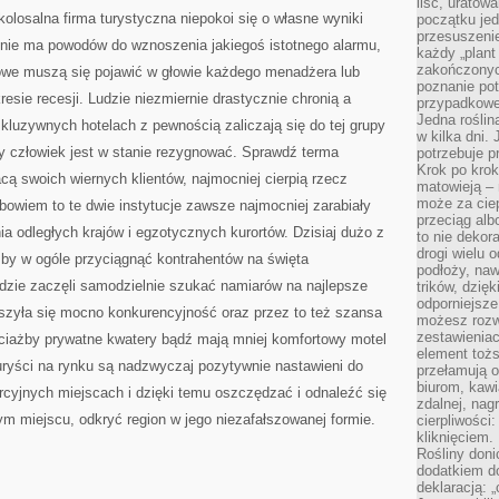
liść, uratow
SIĘ
kolosalna firma turystyczna niepokoi się o własne wyniki
początku jed
O
WŁASNE
przesuszenie
li nie ma powodów do wznoszenia jakiegoś istotnego alarmu,
WYNIKI
każdy „plant 
PIENIĘŻNE
zakończonyc
sowe muszą się pojawić w głowie każdego menadżera lub
poznanie po
resie recesji. Ludzie niezmiernie drastycznie chronią a
przypadkoweg
Jedna roślina
kluzywnych hotelach z pewnością zaliczają się do tej grupy
w kilka dni. 
y człowiek jest w stanie rezygnować. Sprawdź terma
potrzebuje 
Krok po krok
racą swoich wiernych klientów, najmocniej cierpią rzecz
matowieją –
może za cie
, bowiem to te dwie instytucje zawsze najmocniej zarabiały
przeciąg alb
a odległych krajów i egzotycznych kurortów. Dzisiaj dużo z
to nie dekor
drogi wielu 
 by w ogóle przyciągnąć kontrahentów na święta
podłoży, naw
dzie zaczęli samodzielnie szukać namiarów na najlepsze
trików, dzięk
odporniejsz
ższyła się mocno konkurencyjność oraz przez to też szansa
możesz rozw
zestawienia
ociażby prywatne kwatery bądź mają mniej komfortowy motel
element toż
turyści na rynku są nadzwyczaj pozytywnie nastawieni do
przełamują os
biurom, kawi
cyjnych miejscach i dzięki temu oszczędzać i odnaleźć się
zdalnej, nag
m miejscu, odkryć region w jego niezafałszowanej formie.
cierpliwości
kliknięciem.
Rośliny doni
dodatkiem do
deklaracją: 