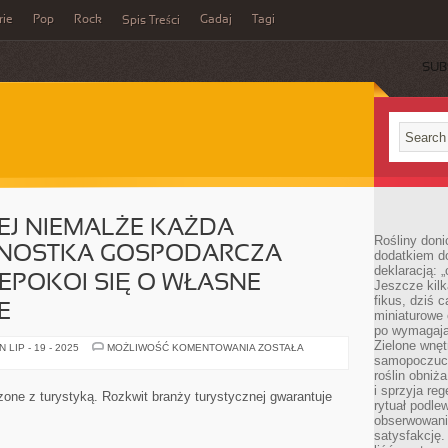
rie
Pop
Rock
Gadaj
Tagi
Spis Treści
SUB
EJ NIEMALŻE KAŻDA
Rośliny doni
DNOSTKA GOSPODARCZA
dodatkiem do
deklaracją: 
EPOKOI SIĘ O WŁASNE
Jeszcze kilk
fikus, dziś 
E
miniaturowe 
po wymagając
Zielone wnęt
W
LIP - 19 - 2025
MOŻLIWOŚĆ KOMENTOWANIA
ZOSTAŁA
CHWILI
samopoczuci
OBECNEJ
roślin obniż
NIEMALŻE
i sprzyja reg
KAŻDA
czone z turystyką. Rozkwit branży turystycznej gwarantuje
KOLOSALNA
rytuał podle
JEDNOSTKA
obserwowania
GOSPODARCZA
satysfakcję
TURYSTYCZNA
NIEPOKOI