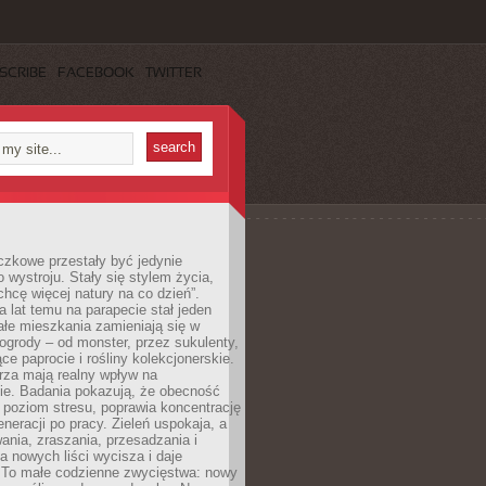
SCRIBE
FACEBOOK
TWITTER
czkowe przestały być jedynie
 wystroju. Stały się stylem życia,
„chcę więcej natury na co dzień”.
a lat temu na parapecie stał jeden
całe mieszkania zamieniają się w
ogrody – od monster, przez sukulenty,
e paprocie i rośliny kolekcjonerskie.
rza mają realny wpływ na
e. Badania pokazują, że obecność
a poziom stresu, poprawia koncentrację
eneracji po pracy. Zieleń uspokaja, a
wania, zraszania, przesadzania i
 nowych liści wycisza i daje
. To małe codzienne zwycięstwa: nowy