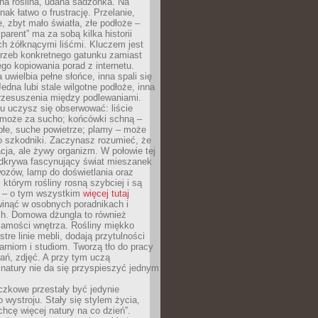
ana roślina, udana sadzonka. Na
nak łatwo o frustrację. Przelanie,
, zbyt mało światła, złe podłoże –
parent” ma za sobą kilka historii
h żółknącymi liśćmi. Kluczem jest
trzeb konkretnego gatunku zamiast
o kopiowania porad z internetu.
 uwielbia pełne słońce, inna spali się
Jedna lubi stale wilgotne podłoże, inna
przesuszenia między podlewaniami.
u uczysz się obserwować: liście
 może za sucho; końcówki schną –
płe, suche powietrze; plamy – może
o szkodniki. Zaczynasz rozumieć, że
acja, ale żywy organizm. W połowie tej
odkrywa fascynujący świat mieszanek
ozów, lamp do doświetlania oraz
i którym rośliny rosną szybciej i są
e – o tym wszystkim
więcej tutaj
inąć w osobnych poradnikach i
ch. Domowa dżungla to również
samości wnętrza. Rośliny miękko
tre linie mebli, dodają przytulności
arniom i studiom. Tworzą tło do pracy
rań, zdjęć. A przy tym uczą
: natury nie da się przyspieszyć jednym
czkowe przestały być jedynie
 wystroju. Stały się stylem życia,
„chcę więcej natury na co dzień”.