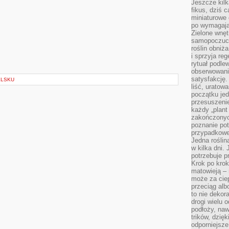
Jeszcze kilk
fikus, dziś 
miniaturowe 
m
po wymagając
Zielone wnęt
samopoczuci
roślin obniż
i sprzyja reg
rytuał podle
obserwowania
satysfakcję
ELSKU
liść, uratow
początku jed
przesuszenie
każdy „plant 
zakończonyc
poznanie po
przypadkoweg
Jedna roślina
w kilka dni. 
potrzebuje 
Krok po krok
matowieją –
może za cie
przeciąg alb
to nie dekor
drogi wielu 
podłoży, naw
trików, dzięk
odporniejsz