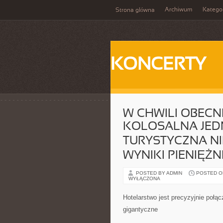
Archiwum
Katego
Strona główna
KONCERTY
W CHWILI OBECN
KOLOSALNA JE
TURYSTYCZNA NI
WYNIKI PIENIĘŻN
POSTED BY ADMIN
POSTED ON 
WYŁĄCZONA
Hotelarstwo jest precyzyjnie połą
gigantyczne