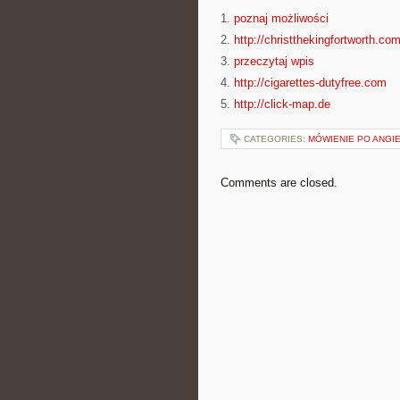
1.
poznaj możliwości
2.
http://christthekingfortworth.co
3.
przeczytaj wpis
4.
http://cigarettes-dutyfree.com
5.
http://click-map.de
CATEGORIES:
MÓWIENIE PO ANGI
Comments are closed.