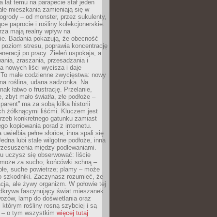
a lat temu na parapecie stał jeden
całe mieszkania zamieniają się w
ogrody – od monster, przez sukulenty,
e paprocie i rośliny kolekcjonerskie.
rza mają realny wpływ na
e. Badania pokazują, że obecność
a poziom stresu, poprawia koncentrację
eneracji po pracy. Zieleń uspokaja, a
wania, zraszania, przesadzania i
 nowych liści wycisza i daje
. To małe codzienne zwycięstwa: nowy
ana roślina, udana sadzonka. Na
nak łatwo o frustrację. Przelanie,
, zbyt mało światła, złe podłoże –
parent” ma za sobą kilka historii
h żółknącymi liśćmi. Kluczem jest
trzeb konkretnego gatunku zamiast
o kopiowania porad z internetu.
 uwielbia pełne słońce, inna spali się
Jedna lubi stale wilgotne podłoże, inna
przesuszenia między podlewaniami.
u uczysz się obserwować: liście
 może za sucho; końcówki schną –
płe, suche powietrze; plamy – może
o szkodniki. Zaczynasz rozumieć, że
acja, ale żywy organizm. W połowie tej
odkrywa fascynujący świat mieszanek
ozów, lamp do doświetlania oraz
i którym rośliny rosną szybciej i są
e – o tym wszystkim
więcej tutaj