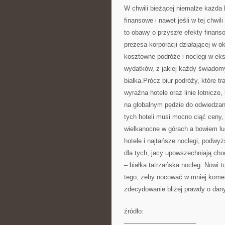
W chwili bieżącej niemalże każda 
finansowe i nawet jeśli w tej chwi
to obawy o przyszłe efekty finan
prezesa korporacji działającej w ok
kosztowne podróże i noclegi w eks
wydatków, z jakiej każdy świadom
białka.Prócz biur podróży, które t
wyraźna hotele oraz linie lotnicze
na globalnym pędzie do odwiedzani
tych hoteli musi mocno ciąć ceny,
wielkanocne w górach a bowiem lu
hotele i najtańsze noclegi, podwy
dla tych, jacy upowszechniają ch
– białka tatrzańska nocleg. Nowi 
tego, żeby nocować w mniej komer
zdecydowanie bliżej prawdy o dany
źródło:
———————————