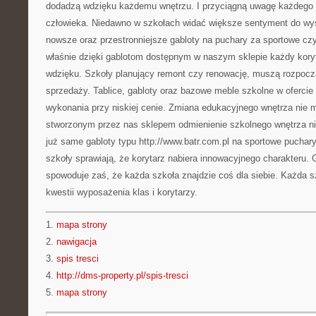
dodadzą wdzięku każdemu wnętrzu. I przyciągną uwagę każdego
człowieka. Niedawno w szkołach widać większe sentyment do wyst
nowsze oraz przestronniejsze gabloty na puchary za sportowe czy
właśnie dzięki gablotom dostępnym w naszym sklepie każdy koryt
wdzięku. Szkoły planujący remont czy renowację, muszą rozpocz
sprzedaży. Tablice, gabloty oraz bazowe meble szkolne w ofercie
wykonania przy niskiej cenie. Zmiana edukacyjnego wnętrza nie 
stworzonym przez nas sklepem odmienienie szkolnego wnętrza n
już same gabloty typu http://www.batr.com.pl na sportowe puchar
szkoły sprawiają, że korytarz nabiera innowacyjnego charakteru.
spowoduje zaś, że każda szkoła znajdzie coś dla siebie. Każda 
kwestii wyposażenia klas i korytarzy.
1.
mapa strony
2.
nawigacja
3.
spis tresci
4.
http://dms-property.pl/spis-tresci
5.
mapa strony