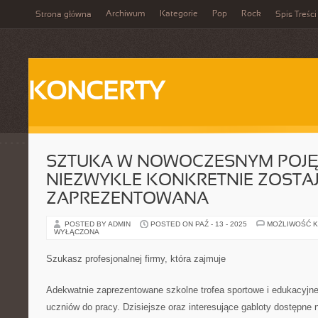
Archiwum
Kategorie
Pop
Rock
Strona główna
Spis Treści
KONCERTY
SZTUKA W NOWOCZESNYM POJĘ
NIEZWYKLE KONKRETNIE ZOSTA
ZAPREZENTOWANA
POSTED BY ADMIN
POSTED ON PAŹ - 13 - 2025
MOŻLIWOŚĆ 
WYŁĄCZONA
Szukasz profesjonalnej firmy, która zajmuje
Adekwatnie zaprezentowane szkolne trofea sportowe i edukacyjn
uczniów do pracy. Dzisiejsze oraz interesujące gabloty dostępne