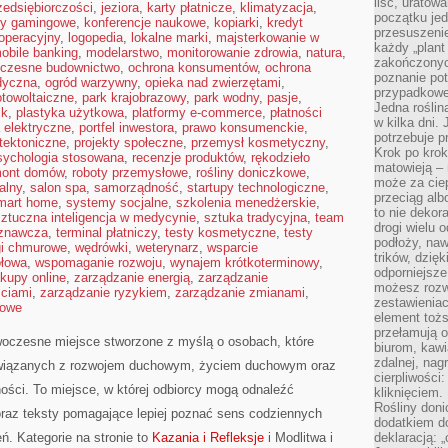
liść, uratow
zedsiębiorczości
,
jeziora
,
karty płatnicze
,
klimatyzacja
,
początku jed
ry gamingowe
,
konferencje naukowe
,
kopiarki
,
kredyt
przesuszenie
 operacyjny
,
logopedia
,
lokalne marki
,
majsterkowanie w
każdy „plant 
obile banking
,
modelarstwo
,
monitorowanie zdrowia
,
natura
,
zakończonyc
czesne budownictwo
,
ochrona konsumentów
,
ochrona
poznanie po
dyczna
,
ogród warzywny
,
opieka nad zwierzętami
,
przypadkoweg
otowoltaiczne
,
park krajobrazowy
,
park wodny
,
pasje
,
Jedna roślina
ik
,
plastyka użytkowa
,
platformy e-commerce
,
płatności
w kilka dni. 
 elektryczne
,
portfel inwestora
,
prawo konsumenckie
,
potrzebuje 
itektoniczne
,
projekty społeczne
,
przemysł kosmetyczny
,
Krok po krok
sychologia stosowana
,
recenzje produktów
,
rękodzieło
matowieją –
mont domów
,
roboty przemysłowe
,
rośliny doniczkowe
,
może za cie
alny
,
salon spa
,
samorządność
,
startupy technologiczne
,
przeciąg alb
mart home
,
systemy socjalne
,
szkolenia menedżerskie
,
to nie dekor
sztuczna inteligencja w medycynie
,
sztuka tradycyjna
,
team
drogi wielu 
oznawcza
,
terminal płatniczy
,
testy kosmetyczne
,
testy
podłoży, naw
gi chmurowe
,
wędrówki
,
weterynarz
,
wsparcie
trików, dzięk
ołowa
,
wspomaganie rozwoju
,
wynajem krótkoterminowy
,
odporniejsz
kupy online
,
zarządzanie energią
,
zarządzanie
możesz rozw
ściami
,
zarządzanie ryzykiem
,
zarządzanie zmianami
,
zestawienia
mowe
element toż
przełamują os
woczesne miejsce stworzone z myślą o osobach, które
biurom, kawi
zdalnej, nag
związanych z rozwojem duchowym, życiem duchowym oraz
cierpliwości
ości. To miejsce, w której odbiorcy mogą odnaleźć
kliknięciem.
Rośliny doni
raz teksty pomagające lepiej poznać sens codziennych
dodatkiem do
. Kategorie na stronie to
Kazania i Refleksje
i Modlitwa i
deklaracją: 