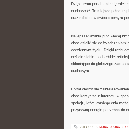
Dzięki temu portal staje się miej
duchowość. To miejsce pełne inspi
oraz refleksji w świecie pełnym po
NajlepszeKazania.pl to więcej niż 
chcą dzielić się doświadczeniami
codziennym życiu. Dzięki rozbud
coś dla siebie – od krótkiej reflek
skłaniające do głębszego zastanow
duchowym.
Portal cieszy się zainteresowaniem
chcą korzystać z internetu w spos
spokoju, które każdego dnia moż
pozytywną energię potrzebną do c
CATEGORIES:
MODA, URODA, ZDR