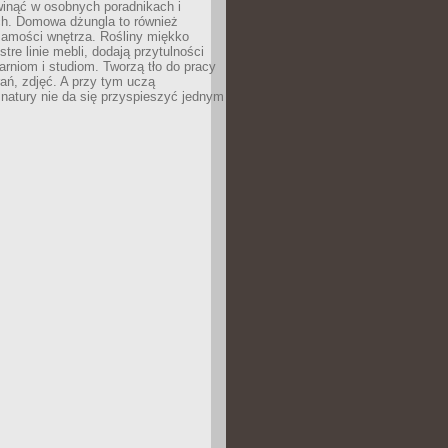
inąć w osobnych poradnikach i
ch. Domowa dżungla to również
samości wnętrza. Rośliny miękko
tre linie mebli, dodają przytulności
arniom i studiom. Tworzą tło do pracy
rań, zdjęć. A przy tym uczą
: natury nie da się przyspieszyć jednym