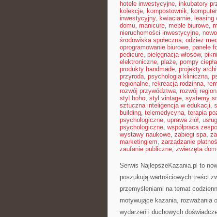
hotele inwestycyjne
,
inkubatory pr
kolekcje
,
kompostownik
,
kompute
inwestycyjny
,
kwiaciarnie
,
leasing
domu
,
manicure
,
meble biurowe
,
m
nieruchomości inwestycyjne
,
nowo
środowiska społeczna
,
odzież me
oprogramowanie biurowe
,
panele f
pedicure
,
pielęgnacja włosów
,
pikn
elektroniczne
,
plaże
,
pompy ciepła
produkty handmade
,
projekty arch
przyroda
,
psychologia kliniczna
,
p
regionalne
,
rekreacja rodzinna
,
re
rozwój przywództwa
,
rozwój region
styl boho
,
styl vintage
,
systemy s
sztuczna inteligencja w edukacji
,
building
,
telemedycyna
,
terapia p
psychologiczne
,
uprawa ziół
,
usłu
psychologiczne
,
współpraca zesp
wystawy naukowe
,
zabiegi spa
,
za
marketingiem
,
zarządzanie płatno
zaufanie publiczne
,
zwierzęta do
Serwis NajlepszeKazania.pl to no
poszukują wartościowych treści 
przemyśleniami na temat codzienn
motywujące kazania, rozważania o
wydarzeń i duchowych doświadczeń