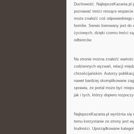
Duchowość. NajlepszeKazania.pl p
poznawać treści niosące wsparcie.
może znaleźć coś odpowiedniego dl
homilie. Serwis kierowany jest d
życiowych, dzięki czemu treści s
odbiorców.
Na stronie można znaleźć wartośc
codziennych wyzwań, relacji międ
chrześcijańskim. Autorzy publikacj
nawet bardziej skomplikowane zag
sprawia, że portal może być mie
jak i tych, którzy dopiero rozpoc
NajlepszeKazania.pl wyróżnia się
temu korzystanie ze strony jest w
trudności. Uporządkowane kategor