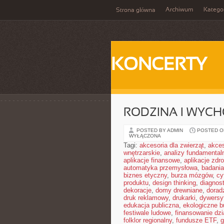
Archiwum
Katego
Strona główna
KONCERTY
RODZINA I WYCH
POSTED BY ADMIN
POSTED ON
WYŁĄCZONA
Tagi:
akcesoria dla zwierząt
,
akces
wnętrzarskie
,
analizy fundamental
aplikacje finansowe
,
aplikacje zdr
automatyka przemysłowa
,
badania
biznes etyczny
,
burza mózgów
,
cy
produktu
,
design thinking
,
diagnos
dekoracje
,
domy drewniane
,
dorad
druk reklamowy
,
drukarki
,
dywersy
edukacja publiczna
,
ekologiczne 
festiwale ludowe
,
finansowanie dzi
folklor regionalny
,
fundusze ETF
,
g