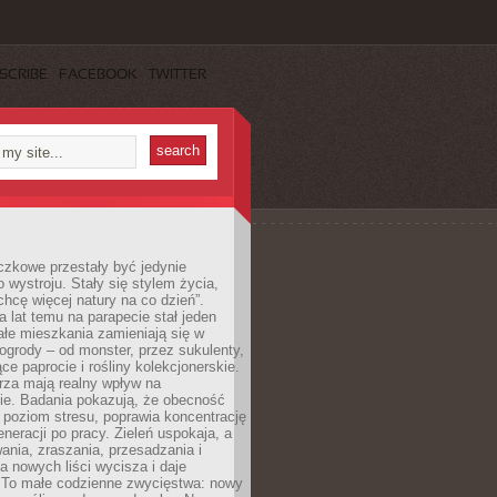
SCRIBE
FACEBOOK
TWITTER
czkowe przestały być jedynie
 wystroju. Stały się stylem życia,
„chcę więcej natury na co dzień”.
a lat temu na parapecie stał jeden
całe mieszkania zamieniają się w
ogrody – od monster, przez sukulenty,
e paprocie i rośliny kolekcjonerskie.
rza mają realny wpływ na
e. Badania pokazują, że obecność
a poziom stresu, poprawia koncentrację
eneracji po pracy. Zieleń uspokaja, a
wania, zraszania, przesadzania i
 nowych liści wycisza i daje
. To małe codzienne zwycięstwa: nowy