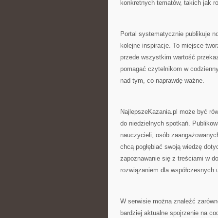
konkretnych tematów, takich jak r
Portal systematycznie publikuje 
kolejne inspiracje. To miejsce tw
przede wszystkim wartość przekaz
pomagać czytelnikom w codziennym
nad tym, co naprawdę ważne.
NajlepszeKazania.pl może być ró
do niedzielnych spotkań. Publiko
nauczycieli, osób zaangażowanych 
chcą pogłębiać swoją wiedzę doty
zapoznawanie się z treściami w d
rozwiązaniem dla współczesnych u
W serwisie można znaleźć zarówno
bardziej aktualne spojrzenie na 