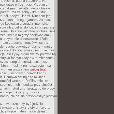
ana roślina, udana sadzonka. Na
nak łatwo o frustrację. Przelanie,
, zbyt mało światła, złe podłoże –
parent” ma za sobą kilka historii
h żółknącymi liśćmi. Kluczem jest
trzeb konkretnego gatunku zamiast
o kopiowania porad z internetu.
 uwielbia pełne słońce, inna spali się
Jedna lubi stale wilgotne podłoże, inna
przesuszenia między podlewaniami.
u uczysz się obserwować: liście
 może za sucho; końcówki schną –
płe, suche powietrze; plamy – może
o szkodniki. Zaczynasz rozumieć, że
acja, ale żywy organizm. W połowie tej
odkrywa fascynujący świat mieszanek
ozów, lamp do doświetlania oraz
i którym rośliny rosną szybciej i są
e – o tym wszystkim
więcej tutaj
inąć w osobnych poradnikach i
ch. Domowa dżungla to również
samości wnętrza. Rośliny miękko
tre linie mebli, dodają przytulności
arniom i studiom. Tworzą tło do pracy
rań, zdjęć. A przy tym uczą
: natury nie da się przyspieszyć jednym
czkowe przestały być jedynie
 wystroju. Stały się stylem życia,
„chcę więcej natury na co dzień”.