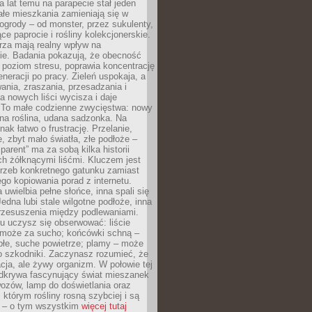
a lat temu na parapecie stał jeden
całe mieszkania zamieniają się w
ogrody – od monster, przez sukulenty,
e paprocie i rośliny kolekcjonerskie.
rza mają realny wpływ na
e. Badania pokazują, że obecność
a poziom stresu, poprawia koncentrację
eneracji po pracy. Zieleń uspokaja, a
wania, zraszania, przesadzania i
 nowych liści wycisza i daje
. To małe codzienne zwycięstwa: nowy
ana roślina, udana sadzonka. Na
nak łatwo o frustrację. Przelanie,
, zbyt mało światła, złe podłoże –
parent” ma za sobą kilka historii
h żółknącymi liśćmi. Kluczem jest
trzeb konkretnego gatunku zamiast
o kopiowania porad z internetu.
 uwielbia pełne słońce, inna spali się
Jedna lubi stale wilgotne podłoże, inna
przesuszenia między podlewaniami.
u uczysz się obserwować: liście
 może za sucho; końcówki schną –
płe, suche powietrze; plamy – może
o szkodniki. Zaczynasz rozumieć, że
acja, ale żywy organizm. W połowie tej
odkrywa fascynujący świat mieszanek
ozów, lamp do doświetlania oraz
i którym rośliny rosną szybciej i są
e – o tym wszystkim
więcej tutaj