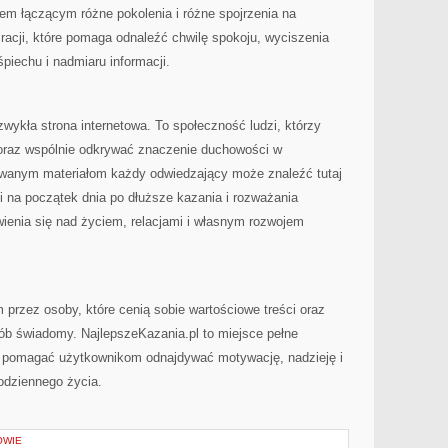
scem łączącym różne pokolenia i różne spojrzenia na
racji, które pomaga odnaleźć chwilę spokoju, wyciszenia
śpiechu i nadmiaru informacji.
zwykła strona internetowa. To społeczność ludzi, którzy
 oraz wspólnie odkrywać znaczenie duchowości w
owanym materiałom każdy odwiedzający może znaleźć tutaj
sji na początek dnia po dłuższe kazania i rozważania
ienia się nad życiem, relacjami i własnym rozwojem
 przez osoby, które cenią sobie wartościowe treści oraz
ób świadomy. NajlepszeKazania.pl to miejsce pełne
e pomagać użytkownikom odnajdywać motywację, nadzieję i
odziennego życia.
OWIE