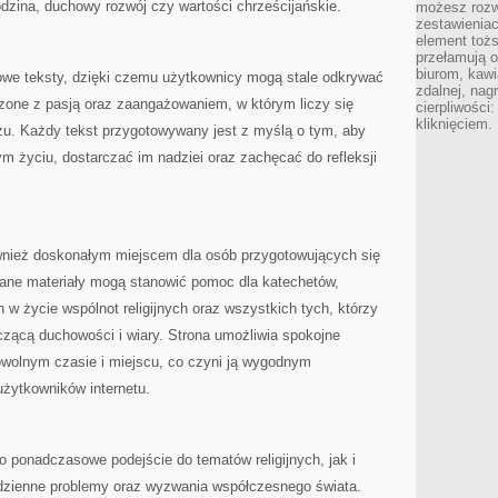
odzina, duchowy rozwój czy wartości chrześcijańskie.
możesz rozw
zestawienia
element toż
przełamują os
biurom, kawi
nowe teksty, dzięki czemu użytkownicy mogą stale odkrywać
zdalnej, nag
orzone z pasją oraz zaangażowaniem, w którym liczy się
cierpliwości
kliknięciem.
u. Każdy tekst przygotowywany jest z myślą o tym, aby
 życiu, dostarczać im nadziei oraz zachęcać do refleksji
wnież doskonałym miejscem dla osób przygotowujących się
wane materiały mogą stanowić pomoc dla katechetów,
w życie wspólnot religijnych oraz wszystkich tych, którzy
czącą duchowości i wiary. Strona umożliwia spokojne
owolnym czasie i miejscu, co czyni ją wygodnym
żytkowników internetu.
 ponadczasowe podejście do tematów religijnych, jak i
codzienne problemy oraz wyzwania współczesnego świata.