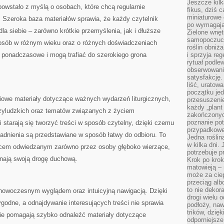
Jeszcze kilk
owstało z myślą o osobach, które chcą regularnie
fikus, dziś 
miniaturowe 
 Szeroka baza materiałów sprawia, że każdy czytelnik
po wymagając
a siebie – zarówno krótkie przemyślenia, jak i dłuższe
Zielone wnęt
samopoczuci
o osób w różnym wieku oraz o różnych doświadczeniach
roślin obniż
ą ponadczasowe i mogą trafiać do szerokiego grona
i sprzyja reg
rytuał podle
obserwowania
satysfakcję
liść, uratow
początku jed
iowe materiały dotyczące ważnych wydarzeń liturgicznych,
przesuszenie
każdy „plant 
zyludzkich oraz tematów związanych z życiem
zakończonyc
poznanie po
i starają się tworzyć treści w sposób czytelny, dzięki czemu
przypadkoweg
adnienia są przedstawiane w sposób łatwy do odbioru. To
Jedna roślina
w kilka dni. 
jscem odwiedzanym zarówno przez osoby głęboko wierzące,
potrzebuje 
zynają swoją drogę duchową.
Krok po krok
matowieją –
może za cie
przeciąg alb
to nie dekor
 nowoczesnym wyglądem oraz intuicyjną nawigacją. Dzięki
drogi wielu 
ygodne, a odnajdywanie interesujących treści nie sprawia
podłoży, naw
trików, dzięk
ie pomagają szybko odnaleźć materiały dotyczące
odporniejsz