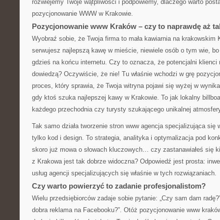
rozwiejemy Twoje wątpliwości i podpowiemy, dlaczego warto posta
pozycjonowanie WWW w Krakowie.
Pozycjonowanie www Kraków – czy to naprawdę aż t
Wyobraź sobie, że Twoja firma to mała kawiarnia na krakowskim
serwujesz najlepszą kawę w mieście, niewiele osób o tym wie, bo 
gdzieś na końcu internetu. Czy to oznacza, że potencjalni klienci 
dowiedzą? Oczywiście, że nie! Tu właśnie wchodzi w grę pozyc
proces, który sprawia, że Twoja witryna pojawi się wyżej w wyni
gdy ktoś szuka najlepszej kawy w Krakowie. To jak lokalny billbo
każdego przechodnia czy turysty szukającego unikalnej atmosfer
Tak samo działa tworzenie stron www agencja specjalizująca się 
tylko kod i design. To strategia, analityka i optymalizacja pod ko
skoro już mowa o słowach kluczowych… czy zastanawiałeś się ki
z Krakowa jest tak dobrze widoczna? Odpowiedź jest prosta: inwe
usług agencji specjalizujących się właśnie w tych rozwiązaniach.
Czy warto powierzyć to zadanie profesjonalistom?
Wielu przedsiębiorców zadaje sobie pytanie: „Czy sam dam radę?”
dobra reklama na Facebooku?”. Otóż pozycjonowanie www kraków t