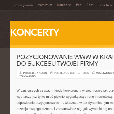
Archiwum
Kategorie
Pop
Rock
Strona główna
Spis Treści
KONCERTY
POZYCJONOWANIE WWW W KRAK
DO SUKCESU TWOJEJ FIRMY
POSTED BY ADMIN
POSTED ON CZE - 19 - 2025
MOŻLIWOŚĆ 
WYŁĄCZONA
W dzisiejszych czasach, kiedy konkurencja w sieci rośnie jak gr
wystarczy już tylko mieć pięknie wyglądającą stronę internetową
odpowiednie pozycjonowanie – zwłaszcza w tak dynamicznym mie
rozwoju swojego biznesu i zastanawiasz się, jak wyróżnić się na 