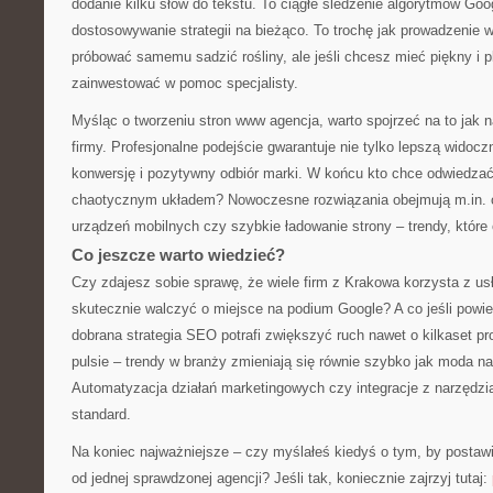
dodanie kilku słów do tekstu. To ciągłe śledzenie algorytmów Goog
dostosowywanie strategii na bieżąco. To trochę jak prowadzenie
próbować samemu sadzić rośliny, ale jeśli chcesz mieć piękny i pl
zainwestować w pomoc specjalisty.
Myśląc o tworzeniu stron www agencja, warto spojrzeć na to jak 
firmy. Profesjonalne podejście gwarantuje nie tylko lepszą widocz
konwersję i pozytywny odbiór marki. W końcu kto chce odwiedzać
chaotycznym układem? Nowoczesne rozwiązania obejmują m.in. 
urządzeń mobilnych czy szybkie ładowanie strony – trendy, któr
Co jeszcze warto wiedzieć?
Czy zdajesz sobie sprawę, że wiele firm z Krakowa korzysta z usł
skutecznie walczyć o miejsce na podium Google? A co jeśli powi
dobrana strategia SEO potrafi zwiększyć ruch nawet o kilkaset p
pulsie – trendy w branży zmieniają się równie szybko jak moda na
Automatyzacja działań marketingowych czy integracje z narzędzia
standard.
Na koniec najważniejsze – czy myślałeś kiedyś o tym, by posta
od jednej sprawdzonej agencji? Jeśli tak, koniecznie zajrzyj tutaj: