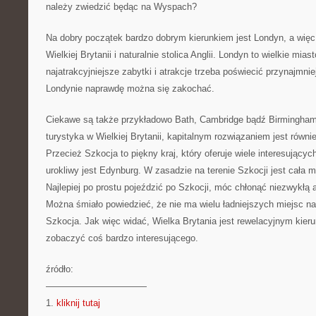
należy zwiedzić będąc na Wyspach?
Na dobry początek bardzo dobrym kierunkiem jest Londyn, a więc
Wielkiej Brytanii i naturalnie stolica Anglii. Londyn to wielkie mia
najatrakcyjniejsze zabytki i atrakcje trzeba poświecić przynajmniej
Londynie naprawdę można się zakochać.
Ciekawe są także przykładowo Bath, Cambridge bądź Birmingham.
turystyka w Wielkiej Brytanii, kapitalnym rozwiązaniem jest równi
Przecież Szkocja to piękny kraj, który oferuje wiele interesującyc
urokliwy jest Edynburg. W zasadzie na terenie Szkocji jest cała 
Najlepiej po prostu pojeździć po Szkocji, móc chłonąć niezwykłą 
Można śmiało powiedzieć, że nie ma wielu ładniejszych miejsc na 
Szkocja. Jak więc widać, Wielka Brytania jest rewelacyjnym kier
zobaczyć coś bardzo interesującego.
źródło:
———————————
1.
kliknij tutaj