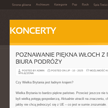
Archiwum
Kategorie
Pop
Rock
Strona główna
Spis Treści
KONCERTY
POZNAWANIE PIĘKNA WŁOCH Z
BIURA PODRÓŻY
POSTED BY ADMIN
POSTED ON LIP - 10 - 2025
MOŻLIWOŚĆ 
WYŁĄCZONA
Czy Wielka Brytania jest ładnym krajem?
Wielka Brytania to bardzo piękne państwo. Przecież jeszcze nie
byli wielką potęgą gospodarczą. Aktualnie utracili na znaczeniu, 
jakby nie chcą jednoczyć się z UE – co jest w sumie zrozumiałe. 