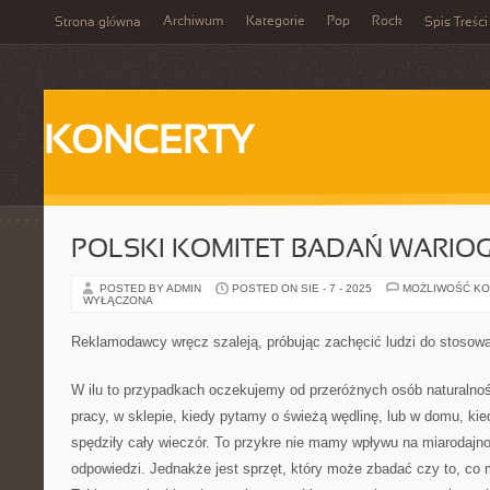
Archiwum
Kategorie
Pop
Rock
Strona główna
Spis Treści
KONCERTY
POLSKI KOMITET BADAŃ WARIO
POSTED BY ADMIN
POSTED ON SIE - 7 - 2025
MOŻLIWOŚĆ K
WYŁĄCZONA
Reklamodawcy wręcz szaleją, próbując zachęcić ludzi do stosowa
W ilu to przypadkach oczekujemy od przeróżnych osób naturalnoś
pracy, w sklepie, kiedy pytamy o świeżą wędlinę, lub w domu, ki
spędziły cały wieczór. To przykre nie mamy wpływu na miarodajn
odpowiedzi. Jednakże jest sprzęt, który może zbadać czy to, co 