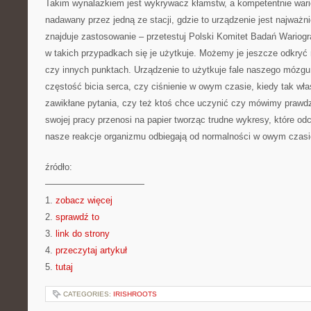
Takim wynalazkiem jest wykrywacz kłamstw, a kompetentnie wariog
nadawany przez jedną ze stacji, gdzie to urządzenie jest najważ
znajduje zastosowanie – przetestuj Polski Komitet Badań Wariogr
w takich przypadkach się je użytkuje. Możemy je jeszcze odkryć 
czy innych punktach. Urządzenie to użytkuje fale naszego mózg
częstość bicia serca, czy ciśnienie w owym czasie, kiedy tak w
zawikłane pytania, czy też ktoś chce uczynić czy mówimy prawd
swojej pracy przenosi na papier tworząc trudne wykresy, które od
nasze reakcje organizmu odbiegają od normalności w owym czasi
źródło:
———————————
1.
zobacz więcej
2.
sprawdź to
3.
link do strony
4.
przeczytaj artykuł
5.
tutaj
CATEGORIES:
IRISHROOTS