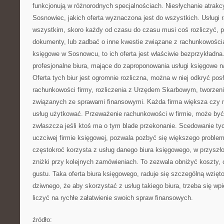
funkcjonują w różnorodnych specjalnościach. Niesłychanie atrakc
Sosnowiec, jakich oferta wyznaczona jest do wszystkich. Usługi
wszystkim, skoro każdy od czasu do czasu musi coś rozliczyć, p
dokumenty, lub zadbać o inne kwestie związane z rachunkowością.
księgowe w Sosnowcu, to ich oferta jest właściwie bezprzykładna
profesjonalne biura, mające do zaproponowania usługi księgowe n
Oferta tych biur jest ogromnie rozliczna, można w niej odkryć pos
rachunkowości firmy, rozliczenia z Urzędem Skarbowym, tworzen
związanych ze sprawami finansowymi. Każda firma większa czy m
usług użytkować. Przeważenie rachunkowości w firmie, może być
zwłaszcza jeśli ktoś ma o tym blade przekonanie. Scedowanie tyc
uczciwej firmie księgowej, pozwala pozbyć się większego problem
częstokroć korzysta z usług danego biura księgowego, w przyszł
zniżki przy kolejnych zamówieniach. To zezwala obniżyć koszty,
gustu. Taka oferta biura księgowego, raduje się szczególną wzięt
dziwnego, że aby skorzystać z usług takiego biura, trzeba się w
liczyć na rychłe załatwienie swoich spraw finansowych.
źródło: