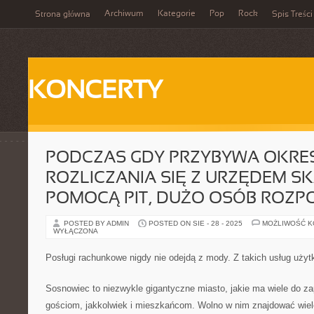
Archiwum
Kategorie
Pop
Rock
Strona główna
Spis Treści
KONCERTY
PODCZAS GDY PRZYBYWA OKRE
ROZLICZANIA SIĘ Z URZĘDEM 
POMOCĄ PIT, DUŻO OSÓB ROZP
POSTED BY ADMIN
POSTED ON SIE - 28 - 2025
MOŻLIWOŚĆ 
WYŁĄCZONA
Posługi rachunkowe nigdy nie odejdą z mody. Z takich usług użyt
Sosnowiec to niezwykle gigantyczne miasto, jakie ma wiele do za
gościom, jakkolwiek i mieszkańcom. Wolno w nim znajdować wiele