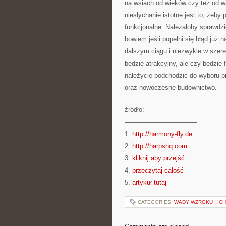
na wsiach od wieków czy też od wie
niesłychanie istotne jest to, żeby
funkcjonalne. Należałoby sprawdzi
bowiem jeśli popełni się błąd już n
dalszym ciągu i niezwykle w sze
będzie atrakcyjny, ale czy będzie
należycie podchodzić do wyboru pr
oraz nowoczesne budownictwo.
źródło:
———————————
1.
http://harmony-fly.de
2.
http://harpshq.com
3.
kliknij aby przejść
4.
przeczytaj całość
5.
artykuł tutaj
CATEGORIES:
WADY WZROKU I IC