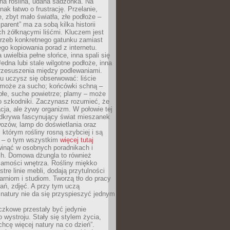
ana roślina, udana sadzonka. Na
nak łatwo o frustrację. Przelanie,
, zbyt mało światła, złe podłoże –
parent” ma za sobą kilka historii
h żółknącymi liśćmi. Kluczem jest
trzeb konkretnego gatunku zamiast
o kopiowania porad z internetu.
 uwielbia pełne słońce, inna spali się
Jedna lubi stale wilgotne podłoże, inna
przesuszenia między podlewaniami.
u uczysz się obserwować: liście
 może za sucho; końcówki schną –
płe, suche powietrze; plamy – może
o szkodniki. Zaczynasz rozumieć, że
acja, ale żywy organizm. W połowie tej
odkrywa fascynujący świat mieszanek
ozów, lamp do doświetlania oraz
i którym rośliny rosną szybciej i są
e – o tym wszystkim
więcej tutaj
inąć w osobnych poradnikach i
ch. Domowa dżungla to również
samości wnętrza. Rośliny miękko
tre linie mebli, dodają przytulności
arniom i studiom. Tworzą tło do pracy
rań, zdjęć. A przy tym uczą
: natury nie da się przyspieszyć jednym
czkowe przestały być jedynie
 wystroju. Stały się stylem życia,
„chcę więcej natury na co dzień”.