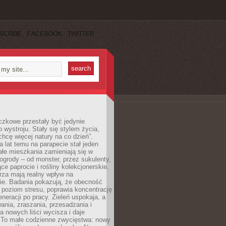
SCRIBE
FACEBOOK
TWITTER
czkowe przestały być jedynie
 wystroju. Stały się stylem życia,
„chcę więcej natury na co dzień”.
a lat temu na parapecie stał jeden
całe mieszkania zamieniają się w
ogrody – od monster, przez sukulenty,
e paprocie i rośliny kolekcjonerskie.
rza mają realny wpływ na
e. Badania pokazują, że obecność
a poziom stresu, poprawia koncentrację
eneracji po pracy. Zieleń uspokaja, a
wania, zraszania, przesadzania i
 nowych liści wycisza i daje
. To małe codzienne zwycięstwa: nowy