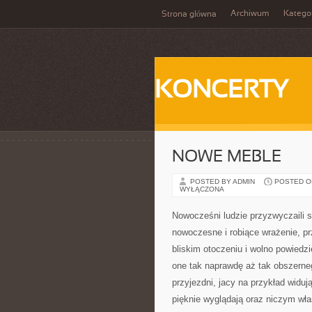
Archiwum
Katego
Strona główna
KONCERTY
NOWE MEBLE
POSTED BY ADMIN
POSTED ON 
WYŁĄCZONA
Nowocześni ludzie przyzwyczaili si
nowoczesne i robiące wrażenie, pr
bliskim otoczeniu i wolno powiedz
one tak naprawdę aż tak obszerneg
przyjezdni, jacy na przykład widu
pięknie wyglądają oraz niczym wła