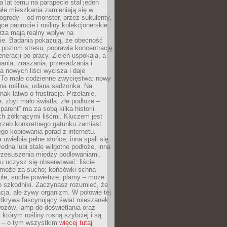
a lat temu na parapecie stał jeden
całe mieszkania zamieniają się w
ogrody – od monster, przez sukulenty,
e paprocie i rośliny kolekcjonerskie.
rza mają realny wpływ na
e. Badania pokazują, że obecność
a poziom stresu, poprawia koncentrację
eneracji po pracy. Zieleń uspokaja, a
wania, zraszania, przesadzania i
 nowych liści wycisza i daje
. To małe codzienne zwycięstwa: nowy
ana roślina, udana sadzonka. Na
nak łatwo o frustrację. Przelanie,
, zbyt mało światła, złe podłoże –
parent” ma za sobą kilka historii
h żółknącymi liśćmi. Kluczem jest
trzeb konkretnego gatunku zamiast
o kopiowania porad z internetu.
 uwielbia pełne słońce, inna spali się
Jedna lubi stale wilgotne podłoże, inna
przesuszenia między podlewaniami.
u uczysz się obserwować: liście
 może za sucho; końcówki schną –
płe, suche powietrze; plamy – może
o szkodniki. Zaczynasz rozumieć, że
acja, ale żywy organizm. W połowie tej
odkrywa fascynujący świat mieszanek
ozów, lamp do doświetlania oraz
i którym rośliny rosną szybciej i są
e – o tym wszystkim
więcej tutaj