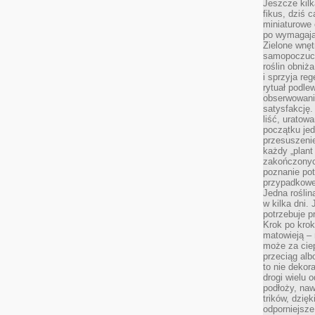
Jeszcze kilk
fikus, dziś 
miniaturowe 
po wymagając
Zielone wnęt
samopoczuci
roślin obniż
i sprzyja reg
rytuał podle
obserwowania
satysfakcję
liść, uratow
początku jed
przesuszenie
każdy „plant 
zakończonyc
poznanie po
przypadkoweg
Jedna roślina
w kilka dni. 
potrzebuje 
Krok po krok
matowieją –
może za cie
przeciąg alb
to nie dekor
drogi wielu 
podłoży, naw
trików, dzięk
odporniejsz