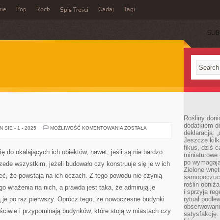
rie
Pop
Rock
Gadaj
Tagi
Spis Treści
SUB
Rośliny doni
dodatkiem do
NOWE
SIE - 1 - 2025
MOŻLIWOŚĆ KOMENTOWANIA
ZOSTAŁA
deklaracją: 
MEBLE
Jeszcze kilk
fikus, dziś 
ę do okalających ich obiektów, nawet, jeśli są nie bardzo
miniaturowe 
po wymagając
zede wszystkim, jeżeli budowało czy konstruuje się je w ich
Zielone wnęt
ieć, że powstają na ich oczach. Z tego powodu nie czynią
samopoczuci
roślin obniż
o wrażenia na nich, a prawda jest taka, że admirują je
i sprzyja reg
ją je po raz pierwszy. Oprócz tego, że nowoczesne budynki
rytuał podle
obserwowania
ściwie i przypominają budynków, które stoją w miastach czy
satysfakcję