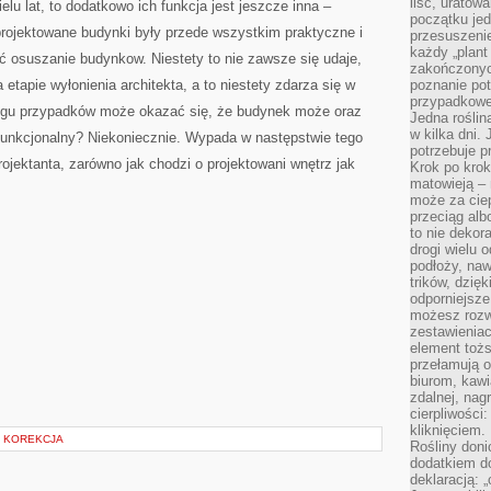
liść, uratow
lu lat, to dodatkowo ich funkcja jest jeszcze inna –
początku jed
 projektowane budynki były przede wszystkim praktyczne i
przesuszenie
każdy „plant 
ć osuszanie budynkow. Niestety to nie zawsze się udaje,
zakończonyc
a etapie wyłonienia architekta, a to niestety zdarza się w
poznanie po
przypadkoweg
regu przypadków może okazać się, że budynek może oraz
Jedna roślina
w kilka dni. 
 funkcjonalny? Niekoniecznie. Wypada w następstwie tego
potrzebuje 
ojektanta, zarówno jak chodzi o projektowani wnętrz jak
Krok po krok
matowieją –
może za cie
przeciąg alb
to nie dekor
drogi wielu 
podłoży, naw
trików, dzięk
odporniejsz
możesz rozw
zestawienia
element toż
przełamują os
biurom, kawi
zdalnej, nag
cierpliwości
kliknięciem.
H KOREKCJA
Rośliny doni
dodatkiem do
deklaracją: 