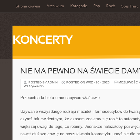
Archiwum
Kategorie
Pop
Rock
Strona główna
Spis Treści
KONCERTY
NIE MA PEWNO NA ŚWIECIE DAM
POSTED BY ADMIN
POSTED ON WRZ - 26 - 2025
MOŻLIWOŚĆ 
WYŁĄCZONA
Przeciętna kobieta umie nabywać właściwie
Używanie wszystkiego rodzaju mazideł i farmaceutyków do twarzy,
czymś tak ewidentnym, że czasem zdajemy się robić to automaty
większej uwagi do tego, co robimy. Jednakże należałoby poświęc
nawet dłuższą chwilę na poszukiwania kosmetyku umyślnie dla na