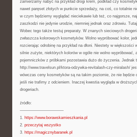
zamierzamy nabyć na przykład drogi krem, podkład czy kosmetyk
nawet paręset złotych w punkcie sprzedaży, na coś, co totalnie n
w czym będziemy wyglądać nieciekawie lub też, co najgorsze, na
zaszkodzi nie jedynie urodzie, niemniej jednak oraz zdrowiu. Tut
Wobec tego także testuj preparaty. W znanych sieciowych drogeri
zwłaszcza kolorowych kosmetyków. Wolno wypróbować kolor, jedn
rozcierając odrobinę na przykład na dłoni. Niestety w większości
silnie zużyte, niektórych kolorów w ogóle nie wolno wypróbować, 
pojemniczków z próbkami pozostawia dużo do życzenia. Jednak t
http://www.travelsun.pl/ktora-odzywka-revitalash-czy-miralash/ je
wówczas ceny kosmetyków są na takim poziomie, że nie będzie ob
jeśli nie trafimy z odcieniem. Inaczej kwestia wygląda w droższy
drogeriach.
źródło:
———————————
1.
https://www.borawskamieszkania.pl
2.
przeczytaj wszystko
3.
https://magicznybaranek.pl