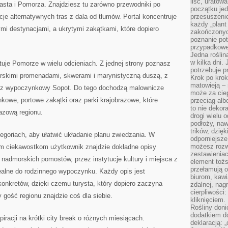
liść, uratow
asta i Pomorza. Znajdziesz tu zarówno przewodniki po
początku jed
je alternatywnych tras z dala od tłumów. Portal koncentruje
przesuszenie
każdy „plant 
i destynacjami, a ukrytymi zakątkami, które dopiero
zakończonyc
poznanie po
przypadkoweg
Jedna roślina
w kilka dni. 
ntuje Pomorze w wielu odcieniach. Z jednej strony poznasz
potrzebuje 
rskimi promenadami, skwerami i marynistyczną duszą, z
Krok po krok
matowieją –
oraz wypoczynkowy Sopot. Do tego dochodzą malownicze
może za cie
owe, portowe zakątki oraz parki krajobrazowe, które
przeciąg alb
to nie dekor
razową regionu.
drogi wielu 
podłoży, naw
trików, dzięk
tegoriach, aby ułatwić układanie planu zwiedzania. W
odporniejsz
możesz rozw
m ciekawostkom użytkownik znajdzie dokładne opisy
zestawienia
d nadmorskich pomostów, przez instytucje kultury i miejsca z
element toż
przełamują os
ealne do rodzinnego wypoczynku. Każdy opis jest
biurom, kawi
konkretów, dzięki czemu turysta, który dopiero zaczyna
zdalnej, nag
cierpliwości
y gość regionu znajdzie coś dla siebie.
kliknięciem.
Rośliny doni
dodatkiem do
piracji na krótki city break o różnych miesiącach.
deklaracją: 