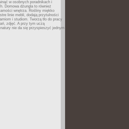
inąć w osobnych poradnikach i
ch. Domowa dżungla to również
samości wnętrza. Rośliny miękko
tre linie mebli, dodają przytulności
arniom i studiom. Tworzą tło do pracy
rań, zdjęć. A przy tym uczą
: natury nie da się przyspieszyć jednym