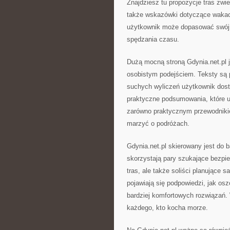
Znajdziesz tu propozycje tras zwi
także wskazówki dotyczące wakacy
użytkownik może dopasować swój 
spędzania czasu.
Dużą mocną stroną Gdynia.net.pl j
osobistym podejściem. Teksty są 
suchych wyliczeń użytkownik dosta
praktyczne podsumowania, które uła
zarówno praktycznym przewodnikiem,
marzyć o podróżach.
Gdynia.net.pl skierowany jest do 
skorzystają pary szukające bezpi
tras, ale także soliści planując
pojawiają się podpowiedzi, jak os
bardziej komfortowych rozwiązań. 
każdego, kto kocha morze.