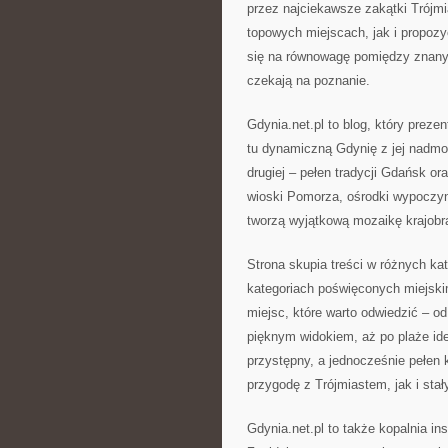
przez najciekawsze zakątki Trójmi
topowych miejscach, jak i propozyc
się na równowagę pomiędzy znanym
czekają na poznanie.
Gdynia.net.pl to blog, który preze
tu dynamiczną Gdynię z jej nadmo
drugiej – pełen tradycji Gdańsk 
wioski Pomorza, ośrodki wypoczynk
tworzą wyjątkową mozaikę krajob
Strona skupia treści w różnych ka
kategoriach poświęconych miejski
miejsc, które warto odwiedzić – o
pięknym widokiem, aż po plaże id
przystępny, a jednocześnie pełen 
przygodę z Trójmiastem, jak i stał
Gdynia.net.pl to także kopalnia ins