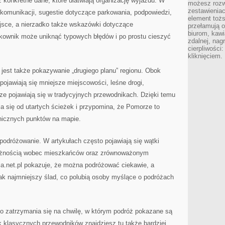
 konkretne dane, które ułatwiają organizację wyjazdu. W
możesz rozw
zestawienia
 komunikacji, sugestie dotyczące parkowania, podpowiedzi,
element toż
ejsce, a nierzadko także wskazówki dotyczące
przełamują os
biurom, kawi
kownik może uniknąć typowych błędów i po prostu cieszyć
zdalnej, nag
cierpliwości
kliknięciem.
jest także pokazywanie „drugiego planu” regionu. Obok
ojawiają się mniejsze miejscowości, leśne drogi,
ze pojawiają się w tradycyjnych przewodnikach. Dzięki temu
ia się od utartych ścieżek i przypomina, że Pomorze to
konicznych punktów na mapie.
podróżowanie. W artykułach często pojawiają się wątki
ważnością wobec mieszkańców oraz zrównoważonym
.net.pl pokazuje, że można podróżować ciekawie, a
ak najmniejszy ślad, co polubią osoby myślące o podróżach
do zatrzymania się na chwilę, w którym podróż pokazane są
k klasycznych przewodników znajdziesz tu także bardziej