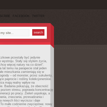
SCRIBE
FACEBOOK
TWITTER
czkowe przestały być jedynie
 wystroju. Stały się stylem życia,
„chcę więcej natury na co dzień”.
a lat temu na parapecie stał jeden
całe mieszkania zamieniają się w
ogrody – od monster, przez sukulenty,
e paprocie i rośliny kolekcjonerskie.
rza mają realny wpływ na
e. Badania pokazują, że obecność
a poziom stresu, poprawia koncentrację
eneracji po pracy. Zieleń uspokaja, a
wania, zraszania, przesadzania i
 nowych liści wycisza i daje
. To małe codzienne zwycięstwa: nowy