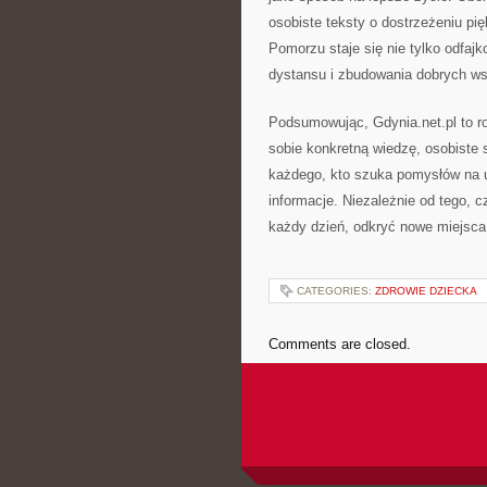
osobiste teksty o dostrzeżeniu pi
Pomorzu staje się nie tylko odfajk
dystansu i zbudowania dobrych w
Podsumowując, Gdynia.net.pl to ro
sobie konkretną wiedzę, osobiste s
każdego, kto szuka pomysłów na 
informacje. Niezależnie od tego, 
każdy dzień, odkryć nowe miejsca
CATEGORIES:
ZDROWIE DZIECKA
Comments are closed.