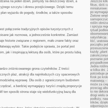
edzania na jeden dzień, pomysły na deszczowy dzień, a
Jeszcze kilk
fikus, dziś 
jnego szczytu i okresu przejściowego. Dzięki temu
miniaturowe 
po wymagając
plan wyjazdu do pogody, środków, a także sposobu
Zielone wnęt
samopoczuci
roślin obniż
i sprzyja reg
est połączenie tradycyjnych opisów turystycznych z
rytuał podle
obserwowania
pisane jak rozmowa, a jednocześnie konkretne. Zamiast
satysfakcję
je historie związane z regionem, mało znane fakty oraz
liść, uratow
początku jed
twiają wybór. Takie podejście sprawia, że portal jest
przesuszenie
każdy „plant 
 jak i inspirującą lekturą dla osób, które po prostu lubią
zakończonyc
poznanie po
przypadkoweg
Jedna roślina
bardzo zróżnicowanego grona czytelników. Z treści
w kilka dni. 
potrzebuje 
ecznych plaż, atrakcji dla najmłodszych czy spacerowych
Krok po krok
e samodzielną wyprawę. Dla osób z ograniczonym budżetem
matowieją –
może za cie
zczędzać, a bardziej wymagający turyści znajdą propozycje
przeciąg alb
to nie dekor
W ten sposób strona staje się wielofunkcyjną bazą dla
drogi wielu 
podłoży, naw
trików, dzięk
odporniejsz