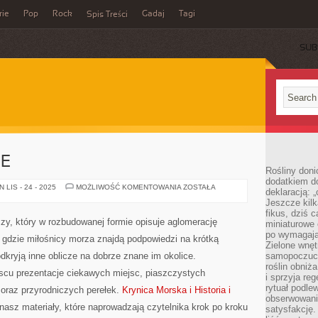
rie
Pop
Rock
Gadaj
Tagi
Spis Treści
SUB
IE
Rośliny doni
dodatkiem do
MORZE
LIS - 24 - 2025
MOŻLIWOŚĆ KOMENTOWANIA
ZOSTAŁA
deklaracją: 
BAŁTYCKIE
Jeszcze kilk
fikus, dziś 
czy, który w rozbudowanej formie opisuje aglomerację
miniaturowe 
po wymagając
 gdzie miłośnicy morza znajdą podpowiedzi na krótką
Zielone wnęt
dkryją inne oblicze na dobrze znane im okolice.
samopoczuci
roślin obniż
jscu prezentacje ciekawych miejsc, piaszczystych
i sprzyja reg
rytuał podle
 oraz przyrodniczych perełek.
Krynica Morska i Historia i
obserwowania
nasz materiały, które naprowadzają czytelnika krok po kroku
satysfakcję