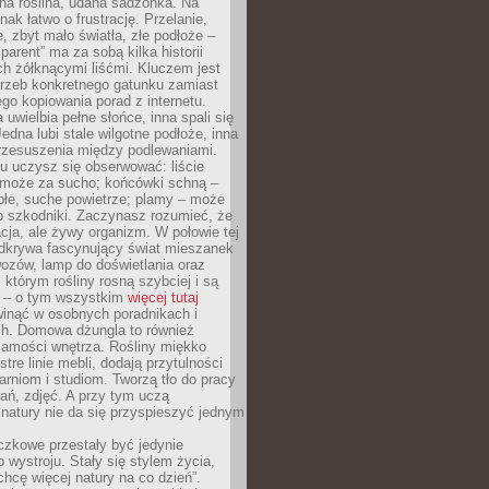
ana roślina, udana sadzonka. Na
nak łatwo o frustrację. Przelanie,
, zbyt mało światła, złe podłoże –
parent” ma za sobą kilka historii
h żółknącymi liśćmi. Kluczem jest
trzeb konkretnego gatunku zamiast
o kopiowania porad z internetu.
 uwielbia pełne słońce, inna spali się
Jedna lubi stale wilgotne podłoże, inna
przesuszenia między podlewaniami.
u uczysz się obserwować: liście
 może za sucho; końcówki schną –
płe, suche powietrze; plamy – może
o szkodniki. Zaczynasz rozumieć, że
acja, ale żywy organizm. W połowie tej
odkrywa fascynujący świat mieszanek
ozów, lamp do doświetlania oraz
i którym rośliny rosną szybciej i są
e – o tym wszystkim
więcej tutaj
inąć w osobnych poradnikach i
ch. Domowa dżungla to również
samości wnętrza. Rośliny miękko
tre linie mebli, dodają przytulności
arniom i studiom. Tworzą tło do pracy
rań, zdjęć. A przy tym uczą
: natury nie da się przyspieszyć jednym
czkowe przestały być jedynie
 wystroju. Stały się stylem życia,
„chcę więcej natury na co dzień”.