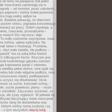
a lat temu na parapecie stał jeden
całe mieszkania zamieniają się w
ogrody – od monster, przez sukulenty,
e paprocie i rośliny kolekcjonerskie.
rza mają realny wpływ na
e. Badania pokazują, że obecność
a poziom stresu, poprawia koncentrację
eneracji po pracy. Zieleń uspokaja, a
wania, zraszania, przesadzania i
 nowych liści wycisza i daje
. To małe codzienne zwycięstwa: nowy
ana roślina, udana sadzonka. Na
nak łatwo o frustrację. Przelanie,
, zbyt mało światła, złe podłoże –
parent” ma za sobą kilka historii
h żółknącymi liśćmi. Kluczem jest
trzeb konkretnego gatunku zamiast
o kopiowania porad z internetu.
 uwielbia pełne słońce, inna spali się
Jedna lubi stale wilgotne podłoże, inna
przesuszenia między podlewaniami.
u uczysz się obserwować: liście
 może za sucho; końcówki schną –
płe, suche powietrze; plamy – może
o szkodniki. Zaczynasz rozumieć, że
acja, ale żywy organizm. W połowie tej
odkrywa fascynujący świat mieszanek
ozów, lamp do doświetlania oraz
i którym rośliny rosną szybciej i są
e – o tym wszystkim
więcej tutaj