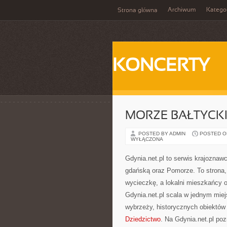
Archiwum
Katego
Strona główna
KONCERTY
MORZE BAŁTYCK
POSTED BY ADMIN
POSTED ON 
WYŁĄCZONA
Gdynia.net.pl to serwis krajoznaw
gdańską oraz Pomorze. To strona,
wycieczkę, a lokalni mieszkańcy o
Gdynia.net.pl scala w jednym mie
wybrzeży, historycznych obiektów
Dziedzictwo
. Na Gdynia.net.pl poz