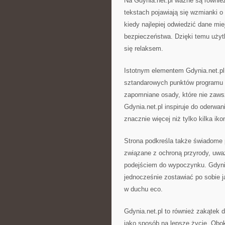
Na Gdynia.net.pl ważne są również
tekstach pojawiają się wzmianki o
kiedy najlepiej odwiedzić dane mi
bezpieczeństwa. Dzięki temu użyt
się relaksem.
Istotnym elementem Gdynia.net.pl 
sztandarowych punktów programu p
zapomniane osady, które nie zaws
Gdynia.net.pl inspiruje do oderwan
znacznie więcej niż tylko kilka i
Strona podkreśla także świadome 
związane z ochroną przyrody, u
podejściem do wypoczynku. Gdynia
jednocześnie zostawiać po sobie j
w duchu eco.
Gdynia.net.pl to również zakątek 
jako sposób na lepsze życie. Obo