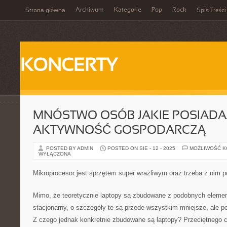
Archiwum
Kategorie
Pop
Rock
Strona główna
Spis Treści
KONCERTY
MNÓSTWO OSÓB JAKIE POSIADA
AKTYWNOŚĆ GOSPODARCZĄ
POSTED BY ADMIN
POSTED ON SIE - 12 - 2025
MOŻLIWOŚĆ 
WYŁĄCZONA
Mikroprocesor jest sprzętem super wrażliwym oraz trzeba z nim 
Mimo, że teoretycznie laptopy są zbudowane z podobnych eleme
stacjonarny, o szczegóły te są przede wszystkim mniejsze, ale po
Z czego jednak konkretnie zbudowane są laptopy? Przeciętnego c