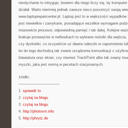
niesłychanie to intryguje, bowiem dla niego liczy się, by komputer 
działał. Warto niemniej jednak zawsze nieco poszerzyć swoją wi
www.laptoprepaircenter.pl. Laptop jest to w większości wypadków 
jest niewielkie i zamykane, posiadające wszelkie wymagane pod
mianowicie procesor, odpowiednią pamięć i tak dalej. Kolejne waż
brakuje przeważnie w netbookach to wybrane nośniki dla wejścia
czy dyskietki, co oczywiście uż dawno odeszło w zapomnienie lub
bo do tego dochodzą tak zwane urządzenia komunikacji z użytkow
klawiatura oraz ekran, czy również TrackPoint albo tak zwany tou
myszki, jaka jest normą w pecetach stacjonarnych.
źródło:
———————————
1.
sprawdź to
2.
czytaj na blogu
3.
czytaj na blogu
4.
http://photovrn.info
5.
http://phrytz.de