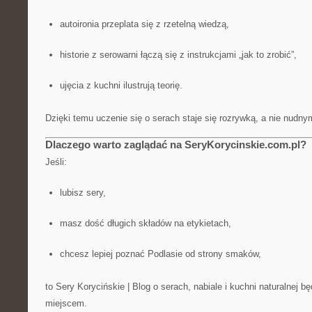
autoironia przeplata się z rzetelną wiedzą,
historie z serowarni łączą się z instrukcjami „jak to zrobić”,
ujęcia z kuchni ilustrują teorię.
Dzięki temu uczenie się o serach staje się rozrywką, a nie nudn
Dlaczego warto zaglądać na SeryKorycinskie.com.pl?
Jeśli:
lubisz sery,
masz dość długich składów na etykietach,
chcesz lepiej poznać Podlasie od strony smaków,
to Sery Korycińskie | Blog o serach, nabiale i kuchni naturalnej b
miejscem.