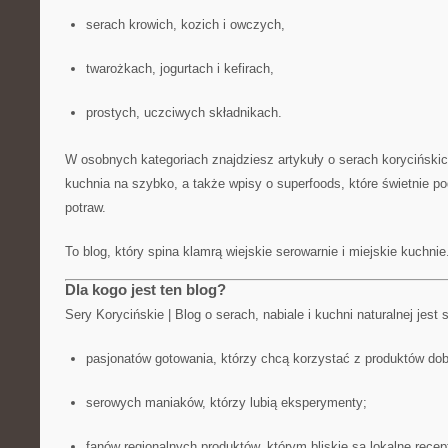
serach krowich, kozich i owczych,
twarożkach, jogurtach i kefirach,
prostych, uczciwych składnikach.
W osobnych kategoriach znajdziesz artykuły o serach korycińskich
kuchnia na szybko, a także wpisy o superfoods, które świetnie p
potraw.
To blog, który spina klamrą wiejskie serowarnie i miejskie kuchnie
Dla kogo jest ten blog?
Sery Korycińskie | Blog o serach, nabiale i kuchni naturalnej jest
pasjonatów gotowania, którzy chcą korzystać z produktów dobr
serowych maniaków, którzy lubią eksperymenty;
fanów regionalnych produktów, którym bliskie są lokalne recep