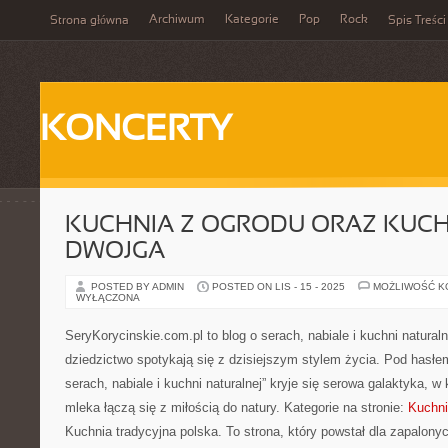
Archiwum
Kategorie
Pop
Rock
Strona główna
Spis Treści
KONCERTY
KUCHNIA Z OGRODU ORAZ KUCH
DWOJGA
POSTED BY ADMIN
POSTED ON LIS - 15 - 2025
MOŻLIWOŚĆ 
WYŁĄCZONA
SeryKorycinskie.com.pl to blog o serach, nabiale i kuchni naturaln
dziedzictwo spotykają się z dzisiejszym stylem życia. Pod hasłem
serach, nabiale i kuchni naturalnej” kryje się serowa galaktyka, w
mleka łączą się z miłością do natury. Kategorie na stronie:
Kuchni
Kuchnia tradycyjna polska. To strona, który powstał dla zapalony