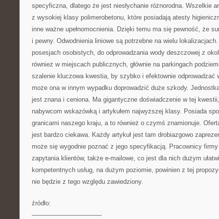
specyficzna, dlatego że jest niesłychanie różnorodna. Wszelkie a
z wysokiej klasy polimerobetonu, które posiadają atesty higienic
inne ważne upełnomocnienia. Dzięki temu ma się pewność, że sur
i pewny. Odwodnienia liniowe są potrzebne na wielu lokalizacjach
posesjach osobistych, do odprowadzania wody deszczowej z okoli
również w miejscach publicznych, głównie na parkingach podzie
szalenie kluczowa kwestia, by szybko i efektownie odprowadza
może ona w innym wypadku doprowadzić duże szkody. Jednostka, o
jest znana i ceniona. Ma gigantyczne doświadczenie w tej kwestii
nabywcom wskazówką i artykułem najwyższej klasy. Posiada sp
granicami naszego kraju, a to również o czymś znamionuje. Ofert
jest bardzo ciekawa. Każdy artykuł jest tam drobiazgowo zapreze
może się wygodnie poznać z jego specyfikacją. Pracownicy firmy
zapytania klientów, także e-mailowe, co jest dla nich dużym ułat
kompetentnych usług, na dużym poziomie, powinien z tej propozyc
nie będzie z tego względu zawiedziony.
źródło:
———————————