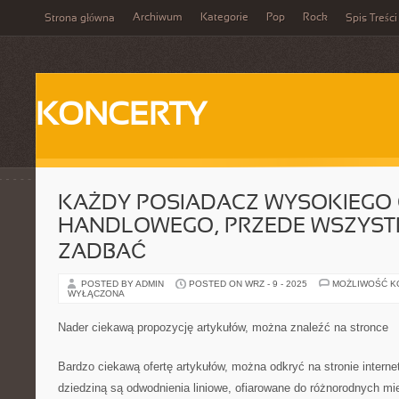
Archiwum
Kategorie
Pop
Rock
Strona główna
Spis Treści
KONCERTY
KAŻDY POSIADACZ WYSOKIEGO 
HANDLOWEGO, PRZEDE WSZYST
ZADBAĆ
POSTED BY ADMIN
POSTED ON WRZ - 9 - 2025
MOŻLIWOŚĆ 
WYŁĄCZONA
Nader ciekawą propozycję artykułów, można znaleźć na stronce
Bardzo ciekawą ofertę artykułów, można odkryć na stronie interne
dziedziną są odwodnienia liniowe, ofiarowane do różnorodnych miej