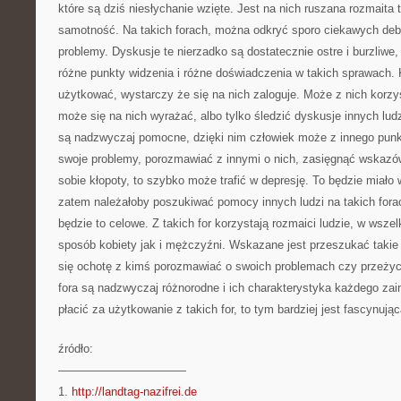
które są dziś niesłychanie wzięte. Jest na nich ruszana rozmaita
samotność. Na takich forach, można odkryć sporo ciekawych deb
problemy. Dyskusje te nierzadko są dostatecznie ostre i burzliwe,
różne punkty widzenia i różne doświadczenia w takich sprawach. 
użytkować, wystarczy że się na nich zaloguje. Może z nich korzys
może się na nich wyrażać, albo tylko śledzić dyskusje innych lud
są nadzwyczaj pomocne, dzięki nim człowiek może z innego punk
swoje problemy, porozmawiać z innymi o nich, zasięgnąć wskazów
sobie kłopoty, to szybko może trafić w depresję. To będzie miało w
zatem należałoby poszukiwać pomocy innych ludzi na takich fora
będzie to celowe. Z takich for korzystają rozmaici ludzie, w wsz
sposób kobiety jak i mężczyźni. Wskazane jest przeszukać takie f
się ochotę z kimś porozmawiać o swoich problemach czy przeżyci
fora są nadzwyczaj różnorodne i ich charakterystyka każdego zain
płacić za użytkowanie z takich for, to tym bardziej jest fascynując
źródło:
———————————
1.
http://landtag-nazifrei.de