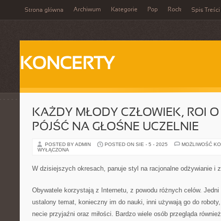
Archiwum
Kategorie
Pop
Rock
Strona główna
Spis Treści
KONCERTY
KAŻDY MŁODY CZŁOWIEK, ROI O
PÓJŚĆ NA GŁOŚNE UCZELNIE
POSTED BY ADMIN
POSTED ON SIE - 5 - 2025
MOŻLIWOŚĆ K
WYŁĄCZONA
W dzisiejszych okresach, panuje styl na racjonalne odżywianie i 
Obywatele korzystają z Internetu, z powodu różnych celów. Jedni
ustalony temat, konieczny im do nauki, inni używają go do roboty
necie przyjaźni oraz miłości. Bardzo wiele osób przegląda również