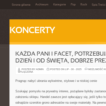
Archiwum
Kategorie
Pop
Rock
Strona główna
Spis Treści
KONCERTY
KAŻDA PANI I FACET, POTRZEBUJ
DZIEŃ I OD ŚWIĘTA, DOBRZE P
POSTED BY ADMIN
POSTED ON LIP - 30 - 2025
MOŻLIWOŚĆ 
WYŁĄCZONA
Pragnąc nabyć ubrania wykwintne, stylowe i w niskiej cenie
Szukając pomysłu na prywatny interes, pożądane byłoby zastano
założeniu sklepu. Handel zawsze jest opłacający się, jeśli tylko tr
odnajdzie szerokie grono adresatów na swoje materiały. Na pew