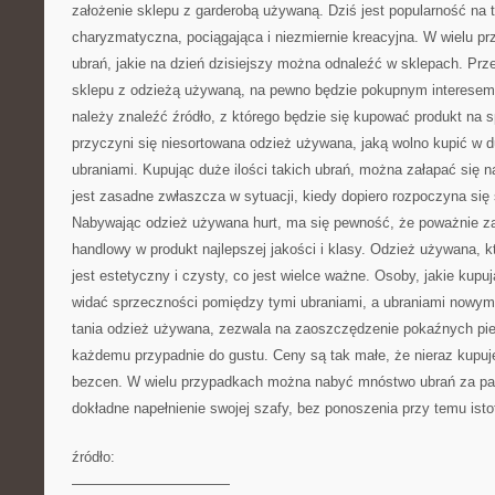
założenie sklepu z garderobą używaną. Dziś jest popularność na t
charyzmatyczna, pociągająca i niezmiernie kreacyjna. W wielu pr
ubrań, jakie na dzień dzisiejszy można odnaleźć w sklepach. Prz
sklepu z odzieżą używaną, na pewno będzie pokupnym interesem. 
należy znaleźć źródło, z którego będzie się kupować produkt na
przyczyni się niesortowana odzież używana, jaką wolno kupić w d
ubraniami. Kupując duże ilości takich ubrań, można załapać się na
jest zasadne zwłaszcza w sytuacji, kiedy dopiero rozpoczyna się 
Nabywając odzież używana hurt, ma się pewność, że poważnie za
handlowy w produkt najlepszej jakości i klasy. Odzież używana, k
jest estetyczny i czysty, co jest wielce ważne. Osoby, jakie kupu
widać sprzeczności pomiędzy tymi ubraniami, a ubraniami nowym
tania odzież używana, zezwala na zaoszczędzenie pokaźnych pi
każdemu przypadnie do gustu. Ceny są tak małe, że nieraz kupuje
bezcen. W wielu przypadkach można nabyć mnóstwo ubrań za par
dokładne napełnienie swojej szafy, bez ponoszenia przy temu ist
źródło:
———————————