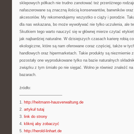
sklepowych półkach nie trudno zanotować też przeróżnego rodzaju
nafaszerowane są znaczną ilością konserwantów, barwników oraz
akcesoriów. My rekomendujemy wszystko o ciąży i porodzie. Taka
dla nas wskazana, bo może wywoływać nie tylko uczulenia, ale te
Skutkiem tego warto nauczyć się w głównej mierze czytać etykiet
jak najbardziej naturalne. W dzisiejszych czasach karierę robią c
ekologiczne, które są nam oferowane coraz częściej, także w ty
handlowych oraz hipermarketach. Takie produkty są niezmiernie z
pozostały one wyprodukowane tylko na bazie naturalnych składni
związku z tym śmiało po nie sięgać. Wolno je również znaleźć n
bazarach.
źródło:
———————————
1.
http://heitmann-hausverwaltung.de
2.
artykuł tutaj
3.
link do strony
4.
kliknij aby zobaczyć
5.
http://herold-linhart.de