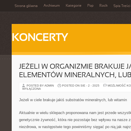
Archiwum
Kategorie
Pop
Rock
Strona główna
Spis Treści
KONCERTY
JEŻELI W ORGANIZMIE BRAKUJE J
ELEMENTÓW MINERALNYCH, LUB
POSTED BY ADMIN
POSTED ON SIE - 2 - 2025
MOŻLIWOŚĆ K
WYŁĄCZONA
Jeżeli w ciele brakuje jakiś substratów mineralnych, lub witamin
Aktualnie w wielu sklepach proponowana nam jest przede wszys
genetycznie żywność, która nie pozostaje bez wpływu na nasze z
niezdrowa, w następstwie tego powinniśmy sięgać po nią jak najr