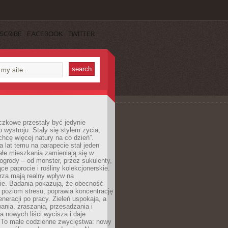
SCRIBE
FACEBOOK
TWITTER
czkowe przestały być jedynie
 wystroju. Stały się stylem życia,
„chcę więcej natury na co dzień”.
a lat temu na parapecie stał jeden
całe mieszkania zamieniają się w
ogrody – od monster, przez sukulenty,
e paprocie i rośliny kolekcjonerskie.
rza mają realny wpływ na
e. Badania pokazują, że obecność
a poziom stresu, poprawia koncentrację
eneracji po pracy. Zieleń uspokaja, a
wania, zraszania, przesadzania i
 nowych liści wycisza i daje
. To małe codzienne zwycięstwa: nowy