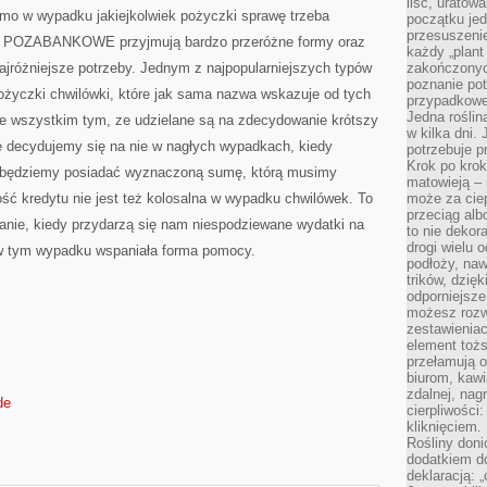
liść, uratow
Z
omo w wypadku jakiejkolwiek pożyczki sprawę trzeba
KAŻDEJ
początku jed
WPROST
przesuszenie
I POZABANKOWE przyjmują bardzo przeróżne formy oraz
KWESTII
każdy „plant 
ajróżniejsze potrzeby. Jednym z najpopularniejszych typów
zakończonyc
poznanie po
ożyczki chwilówki, które jak sama nazwa wskazuje od tych
przypadkoweg
Jedna roślina
de wszystkim tym, ze udzielane są na zdecydowanie krótszy
w kilka dni. 
 decydujemy się na nie w nagłych wypadkach, kiedy
potrzebuje 
Krok po krok
c będziemy posiadać wyznaczoną sumę, którą musimy
matowieją –
ść kredytu nie jest też kolosalna w wypadku chwilówek. To
może za cie
przeciąg alb
anie, kiedy przydarzą się nam niespodziewane wydatki na
to nie dekor
drogi wielu 
o w tym wypadku wspaniała forma pomocy.
podłoży, naw
trików, dzięk
odporniejsz
możesz rozw
zestawienia
element toż
przełamują os
biurom, kawi
zdalnej, nag
de
cierpliwości
kliknięciem.
Rośliny doni
dodatkiem do
deklaracją: 