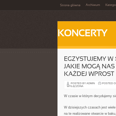
Archiwum
Katego
Strona główna
KONCERTY
EGZYSTUJEMY W 
JAKIE MOGĄ NAS
KAŻDEJ WPROST 
POSTED BY ADMIN
POSTED ON 
WYŁĄCZONA
W czasie w którym decydujemy si
W dzisiejszych czasach jest wiel
na te realizowane otwarcie w baku,