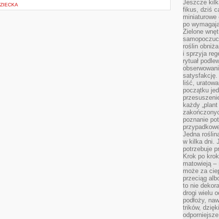
Jeszcze kilk
DZIECKA
fikus, dziś 
miniaturowe 
po wymagając
Zielone wnęt
samopoczuci
roślin obniż
i sprzyja reg
rytuał podle
obserwowania
satysfakcję
liść, uratow
początku jed
przesuszenie
każdy „plant 
zakończonyc
poznanie po
przypadkoweg
Jedna roślina
w kilka dni. 
potrzebuje 
Krok po krok
matowieją –
może za cie
przeciąg alb
to nie dekor
drogi wielu 
podłoży, naw
trików, dzięk
odporniejsz