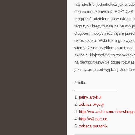
nas idealne, jednakowoż jak wiad
dogłębnie przemyśleć. POŻYCZK
mogą być udzielane na w istocie n
tego typu kredytów są na pewno p
długoterminowych różnią się prze
okres czasu. Wskutek tego zwykle
wiemy, że na przykład za miesią
zwrócić. Najczęściej także wysoko
na pewno niezwykle dobre rozwiąz
jakiś czas przed wypłatą. Jest t
źródło:
———————————
1.
pełny artykuł
2.
zobacz więcej
3.
http://vw-audi-scene-ebersberg.
4.
http://w3-port.de
5.
zobacz poradnik