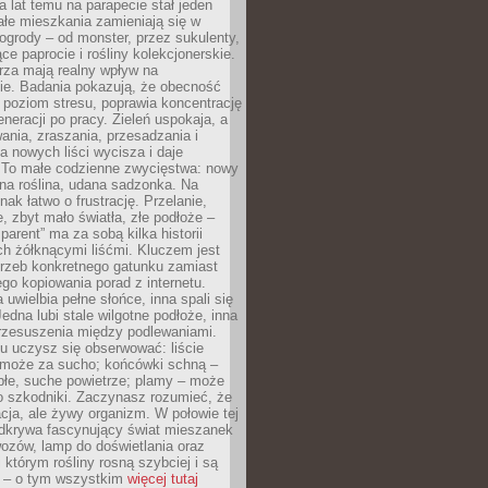
a lat temu na parapecie stał jeden
całe mieszkania zamieniają się w
ogrody – od monster, przez sukulenty,
e paprocie i rośliny kolekcjonerskie.
rza mają realny wpływ na
e. Badania pokazują, że obecność
a poziom stresu, poprawia koncentrację
eneracji po pracy. Zieleń uspokaja, a
wania, zraszania, przesadzania i
 nowych liści wycisza i daje
. To małe codzienne zwycięstwa: nowy
ana roślina, udana sadzonka. Na
nak łatwo o frustrację. Przelanie,
, zbyt mało światła, złe podłoże –
parent” ma za sobą kilka historii
h żółknącymi liśćmi. Kluczem jest
trzeb konkretnego gatunku zamiast
o kopiowania porad z internetu.
 uwielbia pełne słońce, inna spali się
Jedna lubi stale wilgotne podłoże, inna
przesuszenia między podlewaniami.
u uczysz się obserwować: liście
 może za sucho; końcówki schną –
płe, suche powietrze; plamy – może
o szkodniki. Zaczynasz rozumieć, że
acja, ale żywy organizm. W połowie tej
odkrywa fascynujący świat mieszanek
ozów, lamp do doświetlania oraz
i którym rośliny rosną szybciej i są
e – o tym wszystkim
więcej tutaj