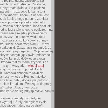
ana roślina, udana sadzonka. Na
nak łatwo o frustrację. Przelanie,
, zbyt mało światła, złe podłoże –
parent” ma za sobą kilka historii
h żółknącymi liśćmi. Kluczem jest
trzeb konkretnego gatunku zamiast
o kopiowania porad z internetu.
 uwielbia pełne słońce, inna spali się
Jedna lubi stale wilgotne podłoże, inna
przesuszenia między podlewaniami.
u uczysz się obserwować: liście
 może za sucho; końcówki schną –
płe, suche powietrze; plamy – może
o szkodniki. Zaczynasz rozumieć, że
acja, ale żywy organizm. W połowie tej
odkrywa fascynujący świat mieszanek
ozów, lamp do doświetlania oraz
i którym rośliny rosną szybciej i są
e – o tym wszystkim
więcej tutaj
inąć w osobnych poradnikach i
ch. Domowa dżungla to również
samości wnętrza. Rośliny miękko
tre linie mebli, dodają przytulności
arniom i studiom. Tworzą tło do pracy
rań, zdjęć. A przy tym uczą
: natury nie da się przyspieszyć jednym
czkowe przestały być jedynie
 wystroju. Stały się stylem życia,
„chcę więcej natury na co dzień”.