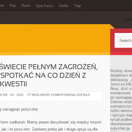
rie
Pop
Rock
Gadaj
Tagi
Spis Treści
SUB
ŚWIECIE PEŁNYM ZAGROŻEŃ,
Rośliny doni
 SPOTKAĆ NA CO DZIEŃ Z
dodatkiem do
deklaracją: 
KWESTII
Jeszcze kilk
fikus, dziś 
miniaturowe 
EGZYSTUJEMY
SIE - 29 - 2025
MOŻLIWOŚĆ KOMENTOWANIA
ZOSTAŁA
po wymagając
W
ŚWIECIE
Zielone wnęt
PEŁNYM
samopoczuci
ZAGROŻEŃ,
ę zaciągnąć pożyczkę
roślin obniż
JAKIE
MOGĄ
i sprzyja reg
NAS
rytuał podle
SPOTKAĆ
e form zadłużeń. Mamy prawo decydować się między innymi
obserwowania
NA
CO
satysfakcję
 jak i te poza nim. Zarówno jedna jak i druga opcja są dla
DZIEŃ