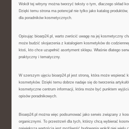
Wokół tej witryny można tworzyć teksty o tym, dlaczego skład 
Dzięki temu strona ma potencjał nie tylko jako katalog produktów,
dla poradników kosmetycznych.
Opisując bioarp24.pl, warto zwrócić uwagę na jej kosmetyczny cha
może budzić skojarzenia z katalogiem kosmetyków do codziennego
ktoś, kto chce uzupełnić asortyment sklepu. Właśnie dlatego ser
praktyczny i tematyczny.
W szerszym ujęciu bioarp24.pl jest stroną, która może wspierać 
kosmetyków. Dzięki temu dobrze nadaje się do tworzenia artykułów
kosmetyczne centrum informacji, która może być punktem wyjścia
opisów poradnikowych.
Bioarp24.pl można więc podsumować jako serwis związany z kos
organicznymi. To przestrzeń dla tych, którzy chcą wybierać kosme
największą wartością jest możliwość budowania wokół niej wielu c