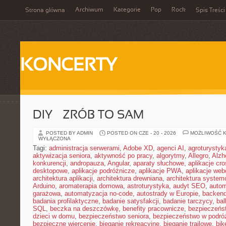
Archiwum
Kategorie
Pop
Rock
Strona główna
Spis Treści
KONCERTY
DIY – ZRÓB TO SAM
POSTED BY ADMIN
POSTED ON CZE - 20 - 2026
MOŻLIWOŚĆ 
WYŁĄCZONA
Tagi:
administracja serwerami
,
Adobe XD
,
agenci AI
,
agroturysty
aktywizacja seniora
,
aktywność po pracy
,
algorytmy
,
Allegro
,
Alzh
konkurencji
,
andropauza
,
Angular
,
aparaty słuchowe
,
aplikacje cro
desktopowe
,
aplikacje podróżnicze
,
aplikacje PWA
,
aplikacje we
architektura aplikacji
,
architektura drewniana
,
architektura system
Arduino
,
aromaterapia domowa
,
astroturystyka
,
audyt SEO
,
autom
garażowa
,
automatyzacja no-code
,
autostrady w Europie
,
backen
badania profilaktyczne
,
badanie satysfakcji
,
badanie tarczycy
,
bal
SQL
,
beczka na deszczówkę
,
benefity pracownicze
,
bezpieczeńs
dzieci w domu
,
bezpieczeństwo seniora
,
bezpieczeństwo w podró
bezpieczne wiercenie
,
bieganie rekreacyjne
,
bieganie trailowe
,
bik