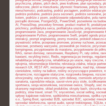
psychiczna
,
pilates
,
pitch deck
,
piwo kraftowe
,
plan sprzedaży
,
p
odroczone
,
pleśń w mieszkaniu
,
płynność finansowa
,
pobyty lecz
nieruchomości
,
podcasting
,
podróż pociągiem
,
podróże edukacyjn
podróże poślubne
,
podróże poza sezonem
,
podróże senioralne
,
po
kotem
,
podróże z psem
,
podróżowanie odpowiedzialne
,
pola nami
porządki domowe
,
PostgreSQL
,
PowerShell
,
pozwolenie na budo
AI
,
PrestaShop
,
procedury firmowe
,
product market fit
,
produktyw
próchnicy
,
profilaktyka serca
,
profilaktyka urazów
,
próg rentownoś
programowanie Java
,
programowanie JavaScript
,
programowanie K
programowanie Python
,
programowanie Swift
,
projekt ogrodu pr
interakcji
,
prompt engineering
,
promy morskie
,
protokół zdawczo-o
prywatność online
,
przeprawy promowe
,
przerwy ruchowe
,
przesad
owocowe
,
przetwory warzywne
,
przewodnik po mieście
,
przycinan
kempingowa
,
przygotowanie do maratonu
,
przygotowanie do półm
RAG
,
ramen domowy
,
ransomware
,
Raspberry Pi
,
raty online
,
rav
kawiarni
,
recykling treści
,
Redis
,
regeneracja po treningu
,
regulami
rehabilitacja ortopedyczna
,
rehabilitacja po urazie
,
rejsy rzeczne
,
rękojmia
,
rekomendacje klientów
,
rekrutacja zdalna
,
relacje partne
research UX
,
REST API
,
restauracje wegańskie
,
road trip
,
rolowan
cieniolubne
,
rośliny na balkon
,
rośliny oczyszczające powietrze
,
r
dynamiczne
,
rozciąganie statyczne
,
rozgrzewka biegowa
,
rozszer
emocjonalny
,
rutyna wieczorna
,
rytm dobowy
,
rzemiosło artystycz
sanatoria
,
sąsiedzkie relacje
,
savoir-vivre przy stole
,
ściółkowanie
sportowca
,
sesja wizerunkowa
,
sezonowe owoce
,
Shopify
,
sieć m
skanseny regionalne
,
skład produktów
,
skrypty bash
,
skrzynka na
podróży
,
slow travel
,
smart TV
,
snycerstwo
,
social selling
,
socrea
spływy kajakowe rodzinne
,
spółdzielnia mieszkaniowa
,
spółka cyw
o.o.
,
Spring Boot
,
sprzedaż B2B
,
sprzedaż B2C
,
sprzedaż miesz
sprzedaż telefoniczna
,
sprzęt audio
,
sprzęt trekkingowy
,
SQLite
,