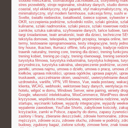
stodoła mieszkalna
,
stomatologia zachowawcza
,
storytelling mark
stres przewlekły
,
stroje regionalne
,
struktury danych
,
studio domo
coastal
,
styl eklektyczny
,
styl japandi
,
styl maksymalistyczny
,
st
minimalistyczny
,
styl modern farmhouse
,
sukcesja firmy
,
sushi w
Svelte
,
światło niebieskie
,
światłowód
,
świece sojowe
,
sylwester 
OKR
,
szczepienia podróżne
,
szkodniki roślin
,
szlaki górskie
,
szla
kulinarne
,
szlaki nadmorskie
,
szlaki piesze
,
szlaki rowerowe rodz
zamków
,
sztuka sakralna
,
szyfrowanie danych
,
tańce ludowe
,
tan
targi śniadaniowe
,
teatr amatorski
,
teatr dla dzieci
,
techniczne S
tekstylia domowe
,
teleopieka
,
tempeh przepisy
,
terapia online
,
ter
termy
,
testowanie oprogramowania
,
testy integracyjne
,
testy jedn
tiny house
,
tkactwo
,
tłumacz offline
,
tofu przepisy
,
tradycje rodzi
trawnik naturalny
,
trening core
,
trening dla dzieci
,
trening funkcjon
trening kobiet
,
trening po ciąży
,
trening równowagi
,
trening senior
turystyka filmowa
,
turystyka industrialna
,
turystyka kolejowa
,
tury
przyrodnicza
,
turystyka sakralna
,
ubezpieczenie podróżne
,
uczen
perełki
,
umowa najmu
,
umowa o dzieło
,
umowa o pracę
,
umowa zl
kiełków
,
uprawa mikroliści
,
uprawa ogórków
,
uprawa papryki
,
upra
truskawek
,
uszczelnianie okien
,
uważność
,
uwierzytelnianie dwu
uzdrowiska
,
vanlife
,
VPN
,
VR fitness
,
Vue
,
wada postawy
,
wakacj
klienta
,
WCAG
,
webhooki
,
wektorowe bazy danych
,
wentylacja m
hotelu
,
wilgoć w domu
,
Windows Server
,
wine pairing
,
winiety dro
Google
,
własność intelektualna
,
WooCommerce
,
WordPress deve
kryzysowe
,
wspólnota mieszkaniowa
,
wspomnienia rodzinne
,
wybi
startupu
,
wycinanki ludowe
,
wyjazdy integracyjne
,
wyjazdy week
wypalenie zawodowe
,
YouTube Shorts
,
zabytkowe kościoły
,
zaku
krzyżackie
,
zamki w Polsce
,
zapachy do domu
,
zapasy żywności
zasłony i firany
,
zbieranie deszczówki
,
zdrowie hormonalne
,
zdrow
mężczyzn
,
zdrowie oczu
,
zdrowie słuchu
,
zdrowie w podróży
,
zdr
budowy
,
zgubiony bagaż
,
zielone szkoły
,
zimowe ferie
,
znak towa