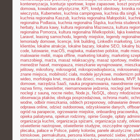
konteneryzacja
,
kontuzje sportowe
,
kopie zapasowe
,
koszt pozysk
domowa
,
kowalstwo artystyczne
,
KPI
,
kredyt obrotowy
,
kronika r
wieczysta
,
Kubernetes
,
kuchnia campingowa
,
kuchnia dla singli
,
kuchnia regionalna Kaszub
,
kuchnia regionalna Małopolski
,
kuchni
regionalna Podlasia
,
kuchnia regionalna Śląska
,
kuchnia studenc
herbaty
,
kultura kawy
,
kultura regionalna Mazowsza
,
kultura regio
regionalna Pomorza
,
kultura regionalna Wielkopolski
,
łąka kwietna
Laravel
,
leasing samochodu
,
legendy miejskie
,
legendy regionalne
lemoniady domowe
,
licencje
,
link building
,
LinkedIn marketing
,
Li
klientów
,
lokalne atrakcje
,
lokalne bazary
,
lokalne SEO
,
lokalny b
code
,
lutowanie
,
macOS
,
majówka
,
malarstwo polskie
,
małe mies
malowanie mebli
,
mapa offline
,
marketing lokalny
,
marketing szep
marszobiegi
,
marża
,
masaż relaksacyjny
,
masaż sportowy
,
meble 
menedżer haseł
,
menopauza
,
mieszkanie wynajmowane
,
mieszka
jelitowy
,
mikrofony
,
mikroogród
,
mikroprzedsiębiorca
,
mikroserwis
znane miejsca
,
mobilność ciała
,
modele językowe
,
modernizm pol
wideo
,
morfologia krwi
,
muzea dla dzieci
,
muzyka ludowa
,
MVP
,
domowe
,
narzędzia SaaS
,
nauka programowania
,
nawodnienie or
nazwa firmy
,
newsletter
,
niemarnowanie jedzenia
,
noclegi pet frien
noclegi z sauną
,
nocne niebo
,
Node.js
,
NoSQL
,
obozy młodzieżo
obserwacja ptaków
,
obsługa posprzedażowa
,
ochrona marki
,
ochr
wodne
,
odbiór mieszkania
,
oddech przeponowy
,
odnawianie drewn
odprawa online
,
odzież outdoorowa
,
odzyskiwanie danych
,
offboar
ogród na parapecie
,
ogrzewanie miejskie
,
onboarding pracownika
,
opieka paliatywna
,
opiekun rodzinny
,
opinie Google
,
opłaty admini
organizacja kuchni
,
organizacja spiżarni
,
organizacja szafy
,
orkies
oświetlenie nastrojowe
,
oświetlenie studyjne
,
oszczędne ogrzewan
plecaka
,
pałace w Polsce
,
palety kolorów
,
panele akustyczne
,
par
lotniskowe
,
permakultura
,
persona klienta
,
pewność siebie
,
phishi
pielęgnacja bonsai
,
pielęgnacja storczyków
,
pielęgnacja sukulent