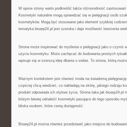
W opisie strony warto podkreślić także różnorodność zastosowa
Kosmetyki naturalne mogą sprawdzać się w pielęgnacji osób szuk
kosmetyków. Mogą być stosowane jako element szybkiej codzienn
tematyka bioarp24.pl jest szeroka i daje możliwość tworzenia wielu
Strona może inspirować do myślenia o pielęgnacji jako o czymś w
użyciu kosmetyku. Może zachęcać do budowania prostych rytuałó
wpisuje się w szerszą ideę dbania o siebie. To strona, którą możn
Ważnym kontekstem jest również moda na świadomą pielęgnację
częściej chcą wiedzieć, co nakładają na skórę, jakiego rodzaju k
produkt odpowiada ich stylowi życia. Strona taka jak bioarp24.p
którym łatwiej odnaleźć kosmetyki pasujące do tego sposobu myśl
bliska osobom, które cenią dostępność.
Bioarp24.pl można również przedstawić jako miejsce do budowani