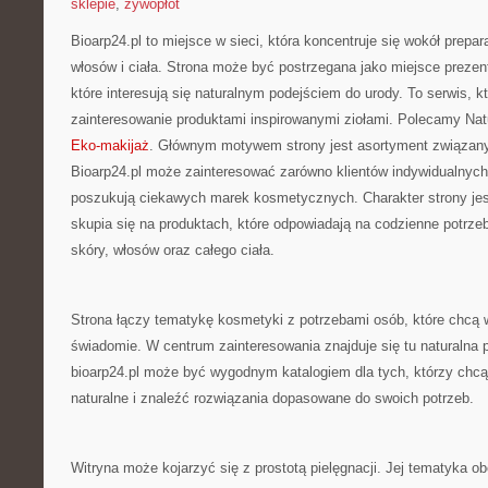
sklepie
,
żywopłot
Bioarp24.pl to miejsce w sieci, która koncentruje się wokół prepar
włosów i ciała. Strona może być postrzegana jako miejsce prezen
które interesują się naturalnym podejściem do urody. To serwis, k
zainteresowanie produktami inspirowanymi ziołami. Polecamy Natu
Eko-makijaż
. Głównym motywem strony jest asortyment związany 
Bioarp24.pl może zainteresować zarówno klientów indywidualnych, 
poszukują ciekawych marek kosmetycznych. Charakter strony je
skupia się na produktach, które odpowiadają na codzienne potrz
skóry, włosów oraz całego ciała.
Strona łączy tematykę kosmetyki z potrzebami osób, które chcą w
świadomie. W centrum zainteresowania znajduje się tu naturalna p
bioarp24.pl może być wygodnym katalogiem dla tych, którzy chcą
naturalne i znaleźć rozwiązania dopasowane do swoich potrzeb.
Witryna może kojarzyć się z prostotą pielęgnacji. Jej tematyka o