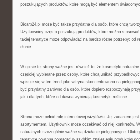
poszukujących produktów, które mogą być elementem świadomy
Bioarp24.pl może być także przydatna dla osób, które chcą twor
Użytkownicy często poszukują produktów, które można stosować p
takiej tematyce może odpowiadać na bardzo różne potrzeby: od re
dłonie.
W opisie tej strony ważne jest również to, że kosmetyki naturalne
częściej wybierane przez osoby, które chcą unikać przypadkowyc
wpisuje się w ten trend jako witryna skoncentrowana na pielęgnac
być przydatny zarówno dla osób, które dopiero rozpoczynają przyg
jak i dla tych, które od dawna wybierają kosmetyki roślinne.
Strona może pełnić rolę internetowej wizytówki. Jej zadaniem jes
asortymentem. Użytkownik może oczekiwać od niej konkretów. 
naturalnych szczególnie ważne są działanie pielęgnacyjne. Dlatego
tematyce powinna pomagać w szybkim znalezieniu produktów d