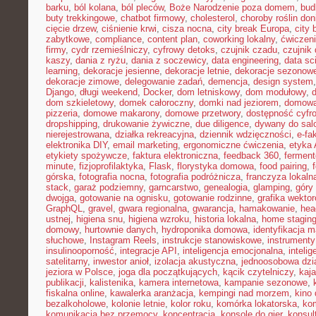
barku
,
ból kolana
,
ból pleców
,
Boże Narodzenie poza domem
,
bud
buty trekkingowe
,
chatbot firmowy
,
cholesterol
,
choroby roślin do
cięcie drzew
,
ciśnienie krwi
,
cisza nocna
,
city break Europa
,
city 
zabytkowe
,
compliance
,
content plan
,
coworking lokalny
,
ćwiczeni
firmy
,
cydr rzemieślniczy
,
cyfrowy detoks
,
czujnik czadu
,
czujnik
kaszy
,
dania z ryżu
,
dania z soczewicy
,
data engineering
,
data sc
learning
,
dekoracje jesienne
,
dekoracje letnie
,
dekoracje sezonow
dekoracje zimowe
,
delegowanie zadań
,
demencja
,
design system
Django
,
długi weekend
,
Docker
,
dom letniskowy
,
dom modułowy
,
dom szkieletowy
,
domek całoroczny
,
domki nad jeziorem
,
domowa 
pizzeria
,
domowe makarony
,
domowe przetwory
,
dostępność cyfr
dropshipping
,
drukowanie żywiczne
,
due diligence
,
dywany do sal
nierejestrowana
,
działka rekreacyjna
,
dziennik wdzięczności
,
e-fa
elektronika DIY
,
email marketing
,
ergonomiczne ćwiczenia
,
etyka 
etykiety spożywcze
,
faktura elektroniczna
,
feedback 360
,
fermen
minute
,
fizjoprofilaktyka
,
Flask
,
florystyka domowa
,
food pairing
,
górska
,
fotografia nocna
,
fotografia podróżnicza
,
franczyza lokaln
stack
,
garaż podziemny
,
garncarstwo
,
genealogia
,
glamping
,
góry
dwojga
,
gotowanie na ognisku
,
gotowanie rodzinne
,
grafika wekto
GraphQL
,
gravel
,
gwara regionalna
,
gwarancja
,
hamakowanie
,
hea
ustnej
,
higiena snu
,
higiena wzroku
,
historia lokalna
,
home stagin
domowy
,
hurtownie danych
,
hydroponika domowa
,
identyfikacja m
słuchowe
,
Instagram Reels
,
instrukcje stanowiskowe
,
instrumenty
insulinooporność
,
integracje API
,
inteligencja emocjonalna
,
inteli
satelitarny
,
inwestor anioł
,
izolacja akustyczna
,
jednoosobowa dzi
jeziora w Polsce
,
joga dla początkujących
,
kącik czytelniczy
,
kaj
publikacji
,
kalistenika
,
kamera internetowa
,
kampanie sezonowe
,
fiskalna online
,
kawalerka aranżacja
,
kempingi nad morzem
,
kino
bezalkoholowe
,
kolonie letnie
,
kolor roku
,
komórka lokatorska
,
ko
komunikacja bez przemocy
,
koncentracja
,
konsole do gier
,
konsul