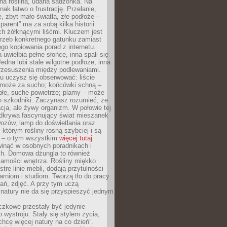
ana roślina, udana sadzonka. Na
nak łatwo o frustrację. Przelanie,
, zbyt mało światła, złe podłoże –
parent” ma za sobą kilka historii
h żółknącymi liśćmi. Kluczem jest
trzeb konkretnego gatunku zamiast
o kopiowania porad z internetu.
 uwielbia pełne słońce, inna spali się
Jedna lubi stale wilgotne podłoże, inna
przesuszenia między podlewaniami.
u uczysz się obserwować: liście
 może za sucho; końcówki schną –
płe, suche powietrze; plamy – może
o szkodniki. Zaczynasz rozumieć, że
acja, ale żywy organizm. W połowie tej
odkrywa fascynujący świat mieszanek
ozów, lamp do doświetlania oraz
i którym rośliny rosną szybciej i są
e – o tym wszystkim
więcej tutaj
inąć w osobnych poradnikach i
ch. Domowa dżungla to również
samości wnętrza. Rośliny miękko
tre linie mebli, dodają przytulności
arniom i studiom. Tworzą tło do pracy
rań, zdjęć. A przy tym uczą
: natury nie da się przyspieszyć jednym
czkowe przestały być jedynie
 wystroju. Stały się stylem życia,
„chcę więcej natury na co dzień”.