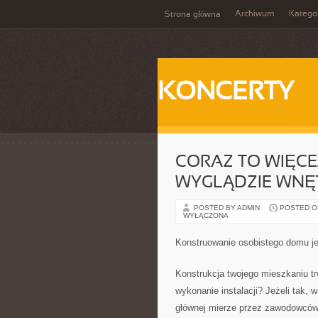
Archiwum
Katego
Strona główna
KONCERTY
CORAZ TO WIĘCE
WYGLĄDZIE WNĘ
POSTED BY ADMIN
POSTED ON
WYŁĄCZONA
Konstruowanie osobistego domu je
Konstrukcja twojego mieszkaniu tr
wykonanie instalacji? Jeżeli tak,
głównej mierze przez zawodowców