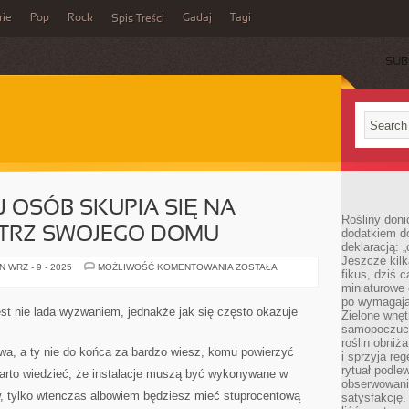
rie
Pop
Rock
Gadaj
Tagi
Spis Treści
SUB
J OSÓB SKUPIA SIĘ NA
Rośliny doni
TRZ SWOJEGO DOMU
dodatkiem do
deklaracją: 
Jeszcze kilk
CORAZ
 WRZ - 9 - 2025
MOŻLIWOŚĆ KOMENTOWANIA
ZOSTAŁA
fikus, dziś 
TO
WIĘCEJ
miniaturowe 
OSÓB
po wymagając
SKUPIA
st nie lada wyzwaniem, jednakże jak się często okazuje
Zielone wnęt
SIĘ
NA
samopoczuci
WYGLĄDZIE
roślin obniż
WNĘTRZ
wa, a ty nie do końca za bardzo wiesz, komu powierzyć
i sprzyja reg
SWOJEGO
DOMU
rytuał podle
 warto wiedzieć, że instalacje muszą być wykonywane w
obserwowania
, tylko wtenczas albowiem będziesz mieć stuprocentową
satysfakcję