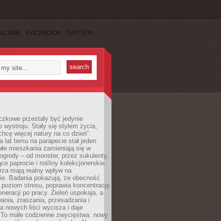
SCRIBE
FACEBOOK
TWITTER
czkowe przestały być jedynie
 wystroju. Stały się stylem życia,
„chcę więcej natury na co dzień”.
a lat temu na parapecie stał jeden
całe mieszkania zamieniają się w
ogrody – od monster, przez sukulenty,
e paprocie i rośliny kolekcjonerskie.
rza mają realny wpływ na
e. Badania pokazują, że obecność
a poziom stresu, poprawia koncentrację
eneracji po pracy. Zieleń uspokaja, a
wania, zraszania, przesadzania i
 nowych liści wycisza i daje
. To małe codzienne zwycięstwa: nowy