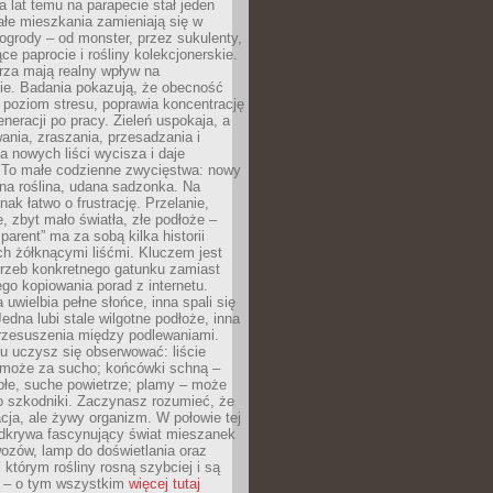
a lat temu na parapecie stał jeden
całe mieszkania zamieniają się w
ogrody – od monster, przez sukulenty,
e paprocie i rośliny kolekcjonerskie.
rza mają realny wpływ na
e. Badania pokazują, że obecność
a poziom stresu, poprawia koncentrację
eneracji po pracy. Zieleń uspokaja, a
wania, zraszania, przesadzania i
 nowych liści wycisza i daje
. To małe codzienne zwycięstwa: nowy
ana roślina, udana sadzonka. Na
nak łatwo o frustrację. Przelanie,
, zbyt mało światła, złe podłoże –
parent” ma za sobą kilka historii
h żółknącymi liśćmi. Kluczem jest
trzeb konkretnego gatunku zamiast
o kopiowania porad z internetu.
 uwielbia pełne słońce, inna spali się
Jedna lubi stale wilgotne podłoże, inna
przesuszenia między podlewaniami.
u uczysz się obserwować: liście
 może za sucho; końcówki schną –
płe, suche powietrze; plamy – może
o szkodniki. Zaczynasz rozumieć, że
acja, ale żywy organizm. W połowie tej
odkrywa fascynujący świat mieszanek
ozów, lamp do doświetlania oraz
i którym rośliny rosną szybciej i są
e – o tym wszystkim
więcej tutaj