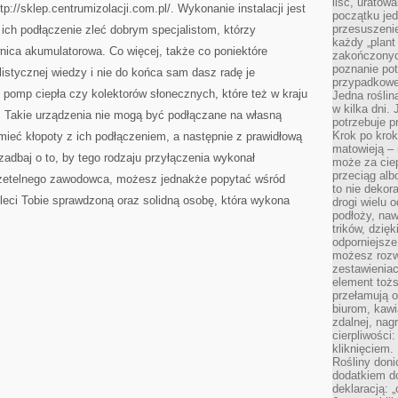
liść, uratow
p://sklep.centrumizolacji.com.pl/. Wykonanie instalacji jest
początku jed
przesuszenie
ich podłączenie zleć dobrym specjalistom, którzy
każdy „plant 
nica akumulatorowa. Co więcej, także co poniektóre
zakończonyc
poznanie po
stycznej wiedzy i nie do końca sam dasz radę je
przypadkoweg
 pomp ciepła czy kolektorów słonecznych, które też w kraju
Jedna roślina
w kilka dni. 
ne. Takie urządzenia nie mogą być podłączane na własną
potrzebuje 
Krok po krok
eć kłopoty z ich podłączeniem, a następnie z prawidłową
matowieją –
zadbaj o to, by tego rodzaju przyłączenia wykonał
może za cie
przeciąg alb
 rzetelnego zawodowca, możesz jednakże popytać wśród
to nie dekor
leci Tobie sprawdzoną oraz solidną osobę, która wykona
drogi wielu 
podłoży, naw
trików, dzięk
odporniejsz
możesz rozw
zestawienia
element toż
przełamują os
biurom, kawi
zdalnej, nag
cierpliwości
kliknięciem.
Rośliny doni
dodatkiem do
deklaracją: 