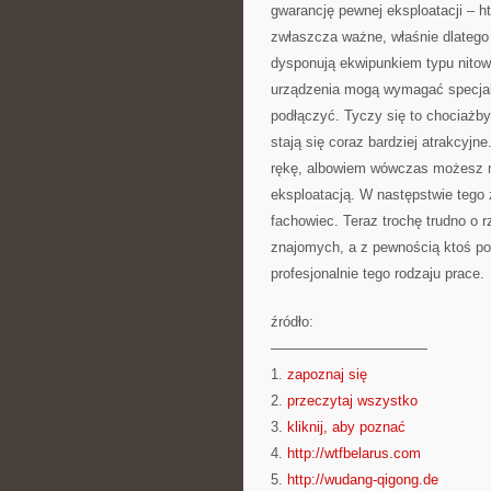
gwarancję pewnej eksploatacji – htt
zwłaszcza ważne, właśnie dlatego 
dysponują ekwipunkiem typu nitow
urządzenia mogą wymagać specjali
podłączyć. Tyczy się to chociażby
stają się coraz bardziej atrakcyj
rękę, albowiem wówczas możesz mi
eksploatacją. W następstwie tego 
fachowiec. Teraz trochę trudno o
znajomych, a z pewnością ktoś po
profesjonalnie tego rodzaju prace.
źródło:
———————————
1.
zapoznaj się
2.
przeczytaj wszystko
3.
kliknij, aby poznać
4.
http://wtfbelarus.com
5.
http://wudang-qigong.de