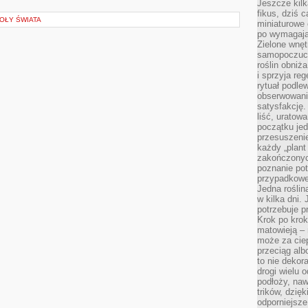
Jeszcze kilk
fikus, dziś 
OŁY ŚWIATA
miniaturowe 
po wymagając
Zielone wnęt
samopoczuci
roślin obniż
i sprzyja reg
rytuał podle
obserwowania
satysfakcję
liść, uratow
początku jed
przesuszenie
każdy „plant 
zakończonyc
poznanie po
przypadkoweg
Jedna roślina
w kilka dni. 
potrzebuje 
Krok po krok
matowieją –
może za cie
przeciąg alb
to nie dekor
drogi wielu 
podłoży, naw
trików, dzięk
odporniejsz