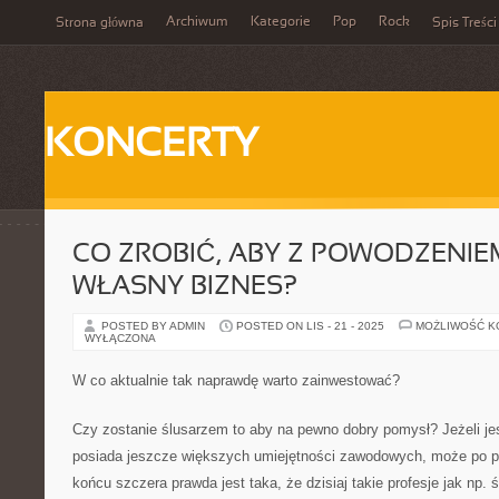
Archiwum
Kategorie
Pop
Rock
Strona główna
Spis Treści
KONCERTY
CO ZROBIĆ, ABY Z POWODZENI
WŁASNY BIZNES?
POSTED BY ADMIN
POSTED ON LIS - 21 - 2025
MOŻLIWOŚĆ 
WYŁĄCZONA
W co aktualnie tak naprawdę warto zainwestować?
Czy zostanie ślusarzem to aby na pewno dobry pomysł? Jeżeli jes
posiada jeszcze większych umiejętności zawodowych, może po p
końcu szczera prawda jest taka, że dzisiaj takie profesje jak np. 