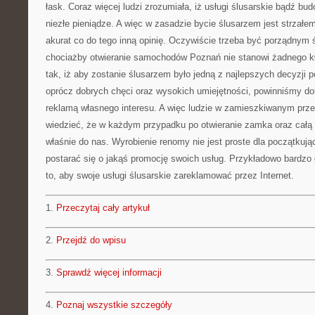
łask. Coraz więcej ludzi zrozumiała, iż usługi ślusarskie bądź b
niezłe pieniądze. A więc w zasadzie bycie ślusarzem jest strzałe
akurat co do tego inną opinię. Oczywiście trzeba być porządnym 
chociażby otwieranie samochodów Poznań nie stanowi żadnego kł
tak, iż aby zostanie ślusarzem było jedną z najlepszych decyzji 
oprócz dobrych chęci oraz wysokich umiejętności, powinniśmy do
reklamą własnego interesu. A więc ludzie w zamieszkiwanym prz
wiedzieć, że w każdym przypadku po otwieranie zamka oraz całą 
właśnie do nas. Wyrobienie renomy nie jest proste dla początkują
postarać się o jakąś promocję swoich usług. Przykładowo bardzo
to, aby swoje usługi ślusarskie zareklamować przez Internet.
1.
Przeczytaj cały artykuł
2.
Przejdź do wpisu
3.
Sprawdź więcej informacji
4.
Poznaj wszystkie szczegóły