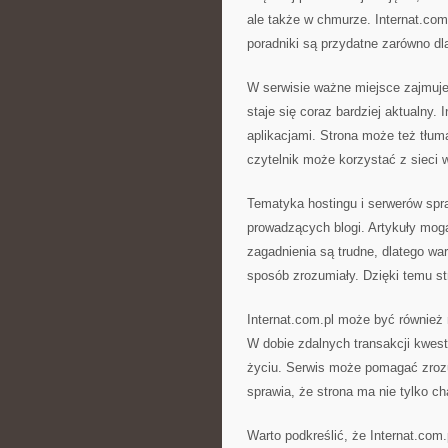
ale także w chmurze. Internat.co
poradniki są przydatne zarówno dl
W serwisie ważne miejsce zajmuje 
staje się coraz bardziej aktualny.
aplikacjami. Strona może też tłuma
czytelnik może korzystać z sieci 
Tematyka hostingu i serwerów spr
prowadzących blogi. Artykuły mogą 
zagadnienia są trudne, dlatego wa
sposób zrozumiały. Dzięki temu str
Internat.com.pl może być również
W dobie zdalnych transakcji kwest
życiu. Serwis może pomagać zroz
sprawia, że strona ma nie tylko ch
Warto podkreślić, że Internat.com