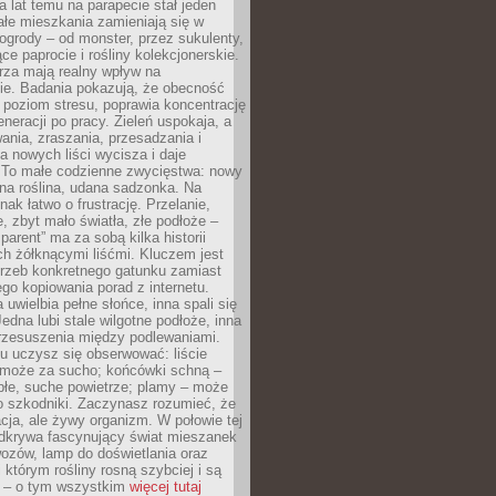
a lat temu na parapecie stał jeden
całe mieszkania zamieniają się w
ogrody – od monster, przez sukulenty,
e paprocie i rośliny kolekcjonerskie.
rza mają realny wpływ na
e. Badania pokazują, że obecność
a poziom stresu, poprawia koncentrację
eneracji po pracy. Zieleń uspokaja, a
wania, zraszania, przesadzania i
 nowych liści wycisza i daje
. To małe codzienne zwycięstwa: nowy
ana roślina, udana sadzonka. Na
nak łatwo o frustrację. Przelanie,
, zbyt mało światła, złe podłoże –
parent” ma za sobą kilka historii
h żółknącymi liśćmi. Kluczem jest
trzeb konkretnego gatunku zamiast
o kopiowania porad z internetu.
 uwielbia pełne słońce, inna spali się
Jedna lubi stale wilgotne podłoże, inna
przesuszenia między podlewaniami.
u uczysz się obserwować: liście
 może za sucho; końcówki schną –
płe, suche powietrze; plamy – może
o szkodniki. Zaczynasz rozumieć, że
acja, ale żywy organizm. W połowie tej
odkrywa fascynujący świat mieszanek
ozów, lamp do doświetlania oraz
i którym rośliny rosną szybciej i są
e – o tym wszystkim
więcej tutaj