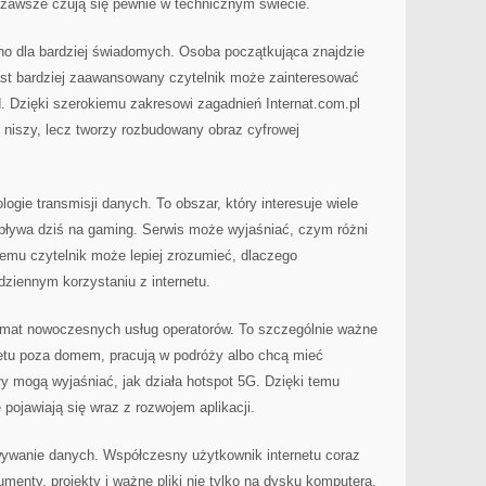
 zawsze czują się pewnie w technicznym świecie.
o dla bardziej świadomych. Osoba początkująca znajdzie
ast bardziej zaawansowany czytelnik może zainteresować
ud. Dzięki szerokiemu zakresowi zagadnień Internat.com.pl
j niszy, lecz tworzy rozbudowany obraz cyfrowej
gie transmisji danych. To obszar, który interesuje wiele
wpływa dziś na gaming. Serwis może wyjaśniać, czym różni
 temu czytelnik może lepiej zrozumieć, dlaczego
ziennym korzystaniu z internetu.
temat nowoczesnych usług operatorów. To szczególnie ważne
rnetu poza domem, pracują w podróży albo chcą mieć
ły mogą wyjaśniać, jak działa hotspot 5G. Dzięki temu
 pojawiają się wraz z rozwojem aplikacji.
ywanie danych. Współczesny użytkownik internetu coraz
menty, projekty i ważne pliki nie tylko na dysku komputera,