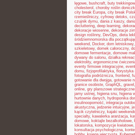
lęgowe
,
bushcraft
,
buty trekkingo
cholesterol
,
choroby roślin donicz
city break Europa
,
city break Pols
rzemieślniczy
,
cyfrowy detoks
,
cz
czujnik dymu
,
dania z kaszy
,
dani
decluttering
,
deep learning
,
dekora
dekoracje wiosenne
,
dekoracje zi
design roślinny
,
DevOps
,
dieta le
śródziemnomorska dla początkują
weekend
,
Docker
,
dom letniskowy
szkieletowy
,
domek całoroczny
,
do
domowe fermentacje
,
domowe mak
dywany do salonu
,
działka rekreac
elektrolity
,
ergonomiczne ćwiczeni
eventy firmowe integracyjne
,
even
domu
,
fizjoprofilaktyka
,
florystyk
fotografia podróżnicza
,
frontend
,
f
gotowanie dla dwojga
,
gotowanie n
granice osobiste
,
GraphQL
,
gravel
online
,
gry planszowe strategiczne
jamy ustnej
,
higiena snu
,
higiena 
hurtownie danych
,
hydroponika d
insulinooporność
,
integracja outdo
akustyczna
,
jedzenie intuicyjne
,
j
kącik czytelniczy
,
kajaki weekend
specialty
,
kawalerka aranżacja
,
ka
domowe
,
koktajle bezalkoholowe
,
lokatorska
,
kompozycje kwiatowe
konsultacja psychologiczna
,
konte
hobby
,
księga wieczysta
,
Kuberne