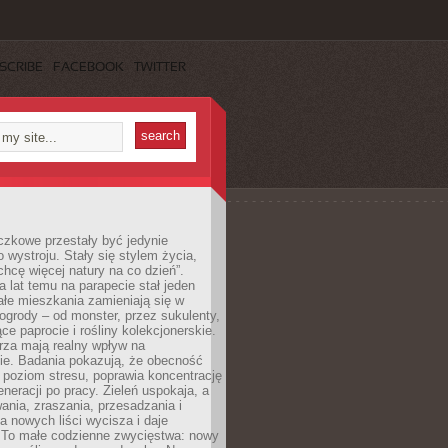
SCRIBE
FACEBOOK
TWITTER
czkowe przestały być jedynie
 wystroju. Stały się stylem życia,
„chcę więcej natury na co dzień”.
a lat temu na parapecie stał jeden
całe mieszkania zamieniają się w
ogrody – od monster, przez sukulenty,
e paprocie i rośliny kolekcjonerskie.
rza mają realny wpływ na
e. Badania pokazują, że obecność
a poziom stresu, poprawia koncentrację
eneracji po pracy. Zieleń uspokaja, a
wania, zraszania, przesadzania i
 nowych liści wycisza i daje
. To małe codzienne zwycięstwa: nowy