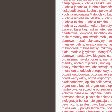
campingowa
,
kuchnia czeska
,
kuc
kuchnia japońska
,
kuchnia koreań
niskobudżetowa
,
kuchnia peruwia
kuchnia regionalna Małopolski
,
kuc
kuchnia regionalna Śląska
,
kuchni
kuchnia tajska
,
kuchnia turecka
,
k
kuchnia żydowska
,
kultura herbaty
Laravel
,
laser tag
,
last minute
,
lem
czarterowe
,
low-code
,
lunchbox do
małe remonty
,
malowanie mebli
,
m
domowe
,
masaż relaksacyjny
,
mas
miejskie rośliny
,
mieszkanie wyna
mikroogród
,
mikroserwisy
,
mikrow
ciała
,
modele językowe
,
MongoDB
domowe
,
narciarstwo biegowe
,
nar
organizmu
,
nawyki poranne
,
niema
friendly
,
noclegi z jacuzzi
,
noclegi
obozy młodzieżowe
,
obserwacja p
mieszkania
,
oddech przeponowy
,
odzież outdoorowa
,
odżywianie se
ogród wertykalny
,
ogród wypoczyn
okołoporodowa
,
opieka paliatywna
organizacja kuchni
,
organizacja sp
nastrojowe
,
oszczędne ogrzewani
kolorów
,
panele akustyczne
,
parki
pewność siebie
,
pieczenie chleba
pielęgnacja bonsai
,
pielęgnacja st
psychiczna
,
pilates
,
piwo kraftowe
mieszkaniu
,
pobyty lecznicze
,
pod
aktywne
,
podróże budżetowe
,
pod