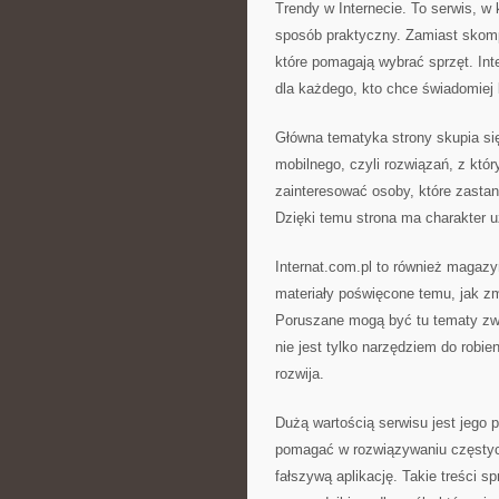
Trendy w Internecie. To serwis, 
sposób praktyczny. Zamiast skomp
które pomagają wybrać sprzęt. Int
dla każdego, kto chce świadomiej 
Główna tematyka strony skupia się 
mobilnego, czyli rozwiązań, z któ
zainteresować osoby, które zastan
Dzięki temu strona ma charakter 
Internat.com.pl to również magazy
materiały poświęcone temu, jak zmi
Poruszane mogą być tu tematy zwią
nie jest tylko narzędziem do robie
rozwija.
Dużą wartością serwisu jest jego 
pomagać w rozwiązywaniu częstyc
fałszywą aplikację. Takie treści 