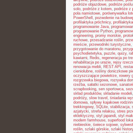
podróże objazdowe
,
podróże pośl
solo
,
podróże z kotem
,
podróże z 
pola namiotowe
,
porównywarka lot
PowerShell
,
pozwolenie na budow
profilaktyka próchnicy
,
profilaktyk
programowanie Java
,
programowan
programowanie Python
,
programow
engineering
,
promy morskie
,
proto
ruchowe
,
przesadzanie roślin
,
prz
mieście
,
przewodniki turystyczne
,
przygotowanie do maratonu
,
przyg
psychodietetyka
,
puzzle
,
quizy
,
ra
kawiarni
,
Redis
,
regeneracja po tr
rehabilitacja po urazie
,
rejsy rzecz
renowacja mebli
,
REST API
,
resta
cieniolubne
,
rośliny doniczkowe pi
oczyszczające powietrze
,
rowery 
rozgrzewka biegowa
,
rozrywka d
rzeźba
,
sałatki sezonowe
,
sanator
scrapbooking
,
sen sportowca
,
sez
skład produktów
,
składanie modeli
podróży
,
slow travel
,
śniadania wy
domowa
,
spływy kajakowe rodzinn
trekkingowy
,
SQLite
,
stabilizacja
,
azjatycki
,
strefa relaksu
,
stres prz
eklektyczny
,
styl japandi
,
styl ma
modern farmhouse
,
superfood loka
niebieskie
,
świece sojowe
,
sylwes
roślin
,
szlaki górskie
,
szlaki histo