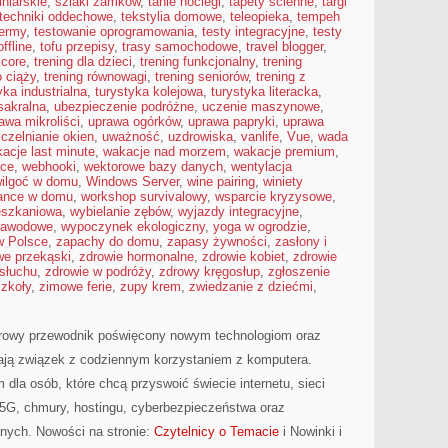
iniarskie
,
szlaki zamków
,
tanie noclegi
,
tapety ścienne
,
targi
techniki oddechowe
,
tekstylia domowe
,
teleopieka
,
tempeh
termy
,
testowanie oprogramowania
,
testy integracyjne
,
testy
ffline
,
tofu przepisy
,
trasy samochodowe
,
travel blogger
,
 core
,
trening dla dzieci
,
trening funkcjonalny
,
trening
o ciąży
,
trening równowagi
,
trening seniorów
,
trening z
yka industrialna
,
turystyka kolejowa
,
turystyka literacka
,
sakralna
,
ubezpieczenie podróżne
,
uczenie maszynowe
,
awa mikroliści
,
uprawa ogórków
,
uprawa papryki
,
uprawa
czelnianie okien
,
uważność
,
uzdrowiska
,
vanlife
,
Vue
,
wada
acje last minute
,
wakacje nad morzem
,
wakacje premium
,
sce
,
webhooki
,
wektorowe bazy danych
,
wentylacja
ilgoć w domu
,
Windows Server
,
wine pairing
,
winiety
lance w domu
,
workshop survivalowy
,
wsparcie kryzysowe
,
eszkaniowa
,
wybielanie zębów
,
wyjazdy integracyjne
,
zawodowe
,
wypoczynek ekologiczny
,
yoga w ogrodzie
,
w Polsce
,
zapachy do domu
,
zapasy żywności
,
zasłony i
we przekąski
,
zdrowie hormonalne
,
zdrowie kobiet
,
zdrowie
 słuchu
,
zdrowie w podróży
,
zdrowy kręgosłup
,
zgłoszenie
szkoły
,
zimowe ferie
,
zupy krem
,
zwiedzanie z dziećmi
,
yfrowy przewodnik poświęcony nowym technologiom oraz
ają związek z codziennym korzystaniem z komputera.
la osób, które chcą przyswoić świecie internetu, sieci
5G, chmury, hostingu, cyberbezpieczeństwa oraz
nych. Nowości na stronie:
Czytelnicy o Temacie
i Nowinki i