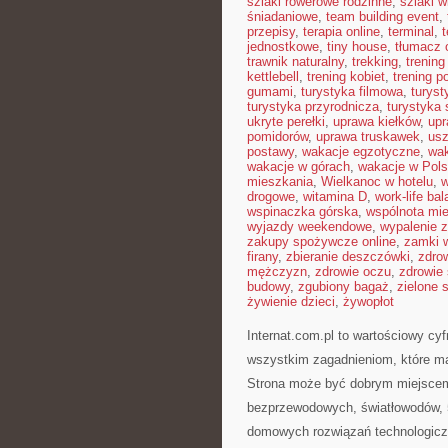
szlaki rowerowe rodzinne
,
szlaki w
śniadaniowe
,
team building event
,
przepisy
,
terapia online
,
terminal
,
jednostkowe
,
tiny house
,
tłumacz o
trawnik naturalny
,
trekking
,
trening
kettlebell
,
trening kobiet
,
trening p
gumami
,
turystyka filmowa
,
turyst
turystyka przyrodnicza
,
turystyka 
ukryte perełki
,
uprawa kiełków
,
upr
pomidorów
,
uprawa truskawek
,
usz
postawy
,
wakacje egzotyczne
,
wak
wakacje w górach
,
wakacje w Pol
mieszkania
,
Wielkanoc w hotelu
,
w
drogowe
,
witamina D
,
work-life ba
wspinaczka górska
,
wspólnota mi
wyjazdy weekendowe
,
wypalenie 
zakupy spożywcze online
,
zamki 
firany
,
zbieranie deszczówki
,
zdro
mężczyzn
,
zdrowie oczu
,
zdrowie
budowy
,
zgubiony bagaż
,
zielone 
żywienie dzieci
,
żywopłot
Internat.com.pl to wartościowy c
wszystkim zagadnieniom, które m
Strona może być dobrym miejscem d
bezprzewodowych, światłowodów, 
domowych rozwiązań technologicz