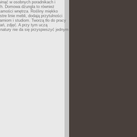
inąć w osobnych poradnikach i
ch. Domowa dżungla to również
samości wnętrza. Rośliny miękko
tre linie mebli, dodają przytulności
arniom i studiom. Tworzą tło do pracy
rań, zdjęć. A przy tym uczą
: natury nie da się przyspieszyć jednym