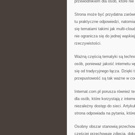
przewodnikiem dla osób, które nie
Strona może być przydatna zarówn
tu praktyczne odpowiedzi, natomi
się tematami takimi jak multi-clo
nie ogranicza się do jednej wąskie
rzeczywistości.
Ważną częścią tematyki są technolo
osób, ponieważ jakość internetu 
się od tradycyjnego łącza. Dzięki
przepustowość są tak ważne w cod
Internat.com.pl porusza również 
dla osób, które korzystają z inte
niezależny dostęp do sieci. Artyku
strona odpowiada na pytania, które
Osobny obszar stanowią przechow
częściej przechowuje zdjęcia, doku