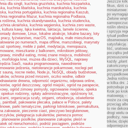
Jeszcze kilk
hnia dla singli
,
kuchnia gruzińska
,
kuchnia hiszpańska
,
fikus, dziś 
ska
,
kuchnia libańska
,
kuchnia marokańska
,
kuchnia
miniaturowe 
ńska
,
kuchnia portugalska
,
kuchnia regionalna Kaszub
,
po wymagając
hnia regionalna Mazur
,
kuchnia regionalna Podlasia
,
Zielone wnęt
a roślinna
,
kuchnia skandynawska
,
kuchnia studencka
,
samopoczuci
uchnia ukraińska
,
kuchnia węgierska
,
kuchnia zero waste
,
roślin obniż
,
kultura kawy
,
łąka kwietna
,
laktacja
,
lamele ścienne
,
i sprzyja reg
oniady domowe
,
Linux
,
lokalne atrakcje
,
lokalne bazary
,
loty
rytuał podle
 pracy
,
łyżwiarstwo
,
macOS
,
majówka
,
małe mieszkanie
,
obserwowania
alowanie po numerach
,
mapa offline
,
marszobiegi
,
marynaty
satysfakcję
aż sportowy
,
meble z palet
,
medytacja
,
menopauza
,
liść, uratow
jmowane
,
mieszkanie z balkonem
,
mikrobiom jelitowy
,
początku jed
yprawy
,
mindful eating
,
mniej znane miejsca
,
mobilność
przesuszenie
,
morfologia krwi
,
muzea dla dzieci
,
MySQL
,
naprawy
każdy „plant 
zędzia SaaS
,
nauka programowania
,
nawodnienie
zakończonyc
rnowanie jedzenia
,
nietolerancje pokarmowe
,
noclegi pet
poznanie po
 z sauną
,
nocne niebo
,
Node.js
,
NoSQL
,
obiady budżetowe
,
przypadkoweg
taków
,
ochrona przed mrozem
,
oczko wodne
,
odbiór
Jedna roślina
odnawianie drewna
,
odporność organizmu
,
odprawa online
,
w kilka dni. 
niorów
,
ogród deszczowy
,
ogród miejski
,
ogród na parapecie
,
potrzebuje 
kowy
,
ogród zimowy pomysły
,
ogrzewanie miejskie
,
opieka
Krok po krok
,
opiekun rodzinny
,
opłaty administracyjne
,
opóźniony lot
,
matowieją –
iżarni
,
organizacja szafy
,
origami
,
ortodoncja
,
oświetlenie
może za cie
e
,
paintball
,
pakowanie plecaka
,
pałace w Polsce
,
palety
przeciąg alb
 linowe
,
parki tematyczne
,
parkingi lotniskowe
,
permakultura
,
to nie dekor
 na zakwasie
,
pieczenie ciast
,
pieczywo bezglutenowe
,
drogi wielu 
orczyków
,
pielęgnacja sukulentów
,
pierwsza pomoc
podłoży, naw
,
planowanie posiłków
,
planowanie zakupów
,
pleśń w
trików, dzięk
atek od nieruchomości
,
podróż pociągiem
,
podróże
odporniejsz
róże edukacyjne
,
podróże kamperem
,
podróże kulinarne
,