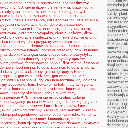
liść, uratow
we
,
caravaning
,
ceramika artystyczna
,
chatbot firmowy
,
początku jed
kowych
,
CI CD
,
cięcie drzew
,
ciśnienie krwi
,
cisza nocna
,
przesuszenie
ka
,
city guide
,
cold brew
,
ćwiczenia korekcyjne
,
cydr
każdy „plant 
as wolny dorosłych
,
czas wolny dzieci
,
czujnik czadu
,
zakończonyc
a z ryżu
,
dania z soczewicy
,
data engineering
,
data science
,
poznanie po
cje jesienne
,
dekoracje letnie
,
dekoracje sezonowe
,
przypadkoweg
mowe
,
dekorowanie tortów
,
demencja
,
desery bez cukru
,
Jedna roślina
kkostrawna
,
dieta przeciwzapalna
,
dieta pudełkowa
,
dieta
w kilka dni. 
cych
,
diy dekoracje świąteczne
,
diy meble drewniane
,
długi
potrzebuje 
,
dom modułowy
,
dom przyjazny zwierzętom
,
dom
Krok po krok
mki nad jeziorem
,
domowa biblioteczka
,
domowa pizzeria
,
matowieją –
arony
,
domowe nalewki
,
domowe przetwory
,
druk 3d hobby
,
może za cie
yjna
,
dziennik wdzięczności
,
ekopodróże
,
ekoturystyka
,
przeciąg alb
a
,
escape room domowy
,
etyka AI
,
etykiety spożywcze
,
to nie dekor
ty przygodowe
,
fermentowane napoje
,
first minute
,
fitness w
drogi wielu 
a domowa
,
food pairing
,
fotografia górska
,
fotografia nocna
,
podłoży, naw
ull stack
,
garaż podziemny
,
glamping
,
góry w Polsce
,
trików, dzięk
a ognisku
,
gotowanie rodzinne
,
gotowanie sous vide
,
odporniejsz
,
grillowanie sezonowe
,
gry karciane rodzinne
,
gry logiczne
możesz rozw
,
gry zespołowe
,
hamakowanie
,
herbata matcha
,
higiena
zestawienia
wzroku
,
home staging
,
hostele rodzinne
,
hummus domowy
,
element toż
omowa
,
implanty słuchowe
,
indeks glikemiczny
,
przełamują os
or
,
integracje API
,
inteligencja emocjonalna
,
izolacja
biurom, kawi
esienne wyjazdy
,
jeziora w Polsce
,
joga dla początkujących
,
zdalnej, nag
owe
,
kalistenika
,
kampery
,
karmnik dla ptaków
,
kawa
cierpliwości
yaking
,
kemping rodzinny
,
kempingi nad morzem
,
kiszonki
kliknięciem.
kolacje jednogarnkowe
,
kolonie letnie
,
kolor roku
,
komórka
Rośliny doni
,
komunikacja bez przemocy
,
koncentracja
,
konkursy
,
dodatkiem do
neryzacja
,
kontuzje sportowe
,
kotłownia domowa
,
kreatywne
deklaracją: 
tes
,
kuchnia bałkańska
,
kuchnia brazylijska
,
kuchnia