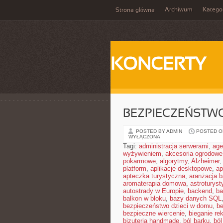
Archiwum
Katego
Strona główna
KONCERTY
BEZPIECZEŃSTWO
POSTED BY ADMIN
POSTED ON
WYŁĄCZONA
Tagi:
administracja serwerami
,
age
wyżywieniem
,
akcesoria ogrodowe
pokarmowe
,
algorytmy
,
Alzheimer
platform
,
aplikacje desktopowe
,
ap
apteczka turystyczna
,
aranżacja b
aromaterapia domowa
,
astroturyst
autostrady w Europie
,
backend
,
ba
balkon w bloku
,
bazy danych SQL
bezpieczeństwo dzieci w domu
,
be
bezpieczne wiercenie
,
bieganie re
bizuteria handmade
,
ból barku
,
ból