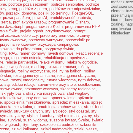
możesz rozw
ubne
,
podróże poza sezonem
,
podróże senioralne
,
podróże
zestawienia
przyczepą
,
podróże z psem
,
podróżowanie odpowiedzialne
,
element toż
ów
,
porządki domowe
,
posiłki po treningu
,
PostgreSQL
,
przełamują os
ę
,
prawa pasażera
,
prawo AI
,
produktywność osobista
,
biurom, kawi
a serca
,
profilaktyka urazów
,
programowanie C sharp
,
zdalnej, nag
ie JavaScript
,
programowanie Kotlin
,
programowanie PHP
,
cierpliwości
anie Swift
,
projekt ogrodu przydomowego
,
prompt
kliknięciem.
kół zdawczo-odbiorczy
,
przeprawy promowe
,
przerwy
etwory owocowe
,
przetwory warzywne
,
przewodnik po
przycinanie krzewów
,
przyczepa kempingowa
,
otowanie do półmaratonu
,
przyprawy świata
,
fting
,
RAG
,
ramen domowy
,
ravioli domowe
,
React
,
recenzje
eningu
,
regulamin osiedla
,
rehabilitacja ortopedyczna
,
ne
,
relacje partnerskie
,
relaks w domu
,
relaks w ogrodzie
,
uracje wegańskie
,
road trip
,
rolowanie mięśni
,
rośliny
elęgnacja
,
rośliny egzotyczne
,
rośliny na balkon
,
rośliny
górskie
,
rozciąganie dynamiczne
,
rozciąganie statyczne
,
omowa
,
rozwój emocjonalny
,
rutyna wieczorna
,
rytm dobowy
,
ia
,
sąsiedzkie relacje
,
savoir-vivre przy stole
,
ściółkowanie
,
onowe owoce
,
sezonowe warzywa
,
skanseny regionalne
,
,
skrypty bash
,
skrzynka narzędziowa
,
ślad węglowy
sokobiałkowe
,
sosy domowe
,
spacer w lesie
,
spiżarnia
e
,
spółdzielnia mieszkaniowa
,
sprzedaż mieszkania
,
sprzęt
stodoła mieszkalna
,
stomatologia zachowawcza
,
street food
ewlekły
,
struktury danych
,
styl art deco
,
styl coastal
,
styl
ksymalistyczny
,
styl mid-century
,
styl minimalistyczny
,
styl
lne
,
survival
,
sushi w domu
,
suszone kwiaty
,
Svelte
,
światło
ter w górach
,
Symfony
,
szczepienia podróżne
,
szkodniki
ryczne
,
szlaki kulinarne
,
szlaki nadmorskie
,
szlaki piesze
,