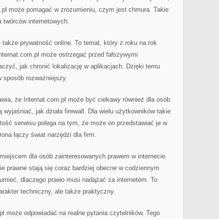
m.pl może pomagać w zrozumieniu, czym jest chmura. Takie
a twórców internetowych.
także prywatność online. To temat, który z roku na rok
 Internat.com.pl może ostrzegać przed fałszywymi
czyć, jak chronić lokalizację w aplikacjach. Dzięki temu
w sposób rozważniejszy.
awia, że Internat.com.pl może być ciekawy również dla osób
wyjaśniać, jak działa firewall. Dla wielu użytkowników takie
rtość serwisu polega na tym, że może on przedstawiać je w
ona łączy świat narzędzi dla firm.
 miejscem dla osób zainteresowanych prawem w internecie.
ie prawne stają się coraz bardziej obecne w codziennym
umieć, dlaczego prawo musi nadążać za internetem. To
arakter techniczny, ale także praktyczny.
.pl może odpowiadać na realne pytania czytelników. Tego