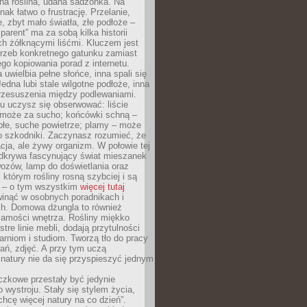
ana roślina, udana sadzonka. Na
nak łatwo o frustrację. Przelanie,
, zbyt mało światła, złe podłoże –
parent” ma za sobą kilka historii
h żółknącymi liśćmi. Kluczem jest
trzeb konkretnego gatunku zamiast
o kopiowania porad z internetu.
 uwielbia pełne słońce, inna spali się
Jedna lubi stale wilgotne podłoże, inna
przesuszenia między podlewaniami.
u uczysz się obserwować: liście
 może za sucho; końcówki schną –
płe, suche powietrze; plamy – może
o szkodniki. Zaczynasz rozumieć, że
acja, ale żywy organizm. W połowie tej
odkrywa fascynujący świat mieszanek
ozów, lamp do doświetlania oraz
i którym rośliny rosną szybciej i są
e – o tym wszystkim
więcej tutaj
inąć w osobnych poradnikach i
ch. Domowa dżungla to również
samości wnętrza. Rośliny miękko
tre linie mebli, dodają przytulności
arniom i studiom. Tworzą tło do pracy
rań, zdjęć. A przy tym uczą
: natury nie da się przyspieszyć jednym
czkowe przestały być jedynie
 wystroju. Stały się stylem życia,
„chcę więcej natury na co dzień”.