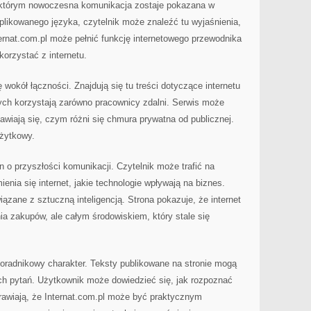
w którym nowoczesna komunikacja zostaje pokazana w
likowanego języka, czytelnik może znaleźć tu wyjaśnienia,
ernat.com.pl może pełnić funkcję internetowego przewodnika
korzystać z internetu.
wokół łączności. Znajdują się tu treści dotyczące internetu
rych korzystają zarówno pracownicy zdalni. Serwis może
awiają się, czym różni się chmura prywatna od publicznej.
użytkowy.
n o przyszłości komunikacji. Czytelnik może trafić na
enia się internet, jakie technologie wpływają na biznes.
zane z sztuczną inteligencją. Strona pokazuje, że internet
nia zakupów, ale całym środowiskiem, który stale się
poradnikowy charakter. Teksty publikowane na stronie mogą
h pytań. Użytkownik może dowiedzieć się, jak rozpoznać
sprawiają, że Internat.com.pl może być praktycznym