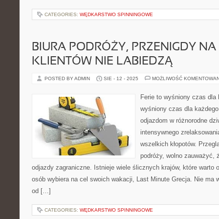
CATEGORIES:
WĘDKARSTWO SPINNINGOWE
BIURA PODRÓŻY, PRZENIGDY NA
KLIENTÓW NIE LABIEDZĄ
POSTED BY ADMIN
SIE - 12 - 2025
MOŻLIWOŚĆ KOMENTOWA
Ferie to wyśniony czas dl
wyśniony czas dla każdego.
odjazdom w różnorodne dzi
intensywnego zrelaksowani
wszelkich kłopotów. Przeglą
podróży, wolno zauważyć, ż
odjazdy zagraniczne. Istnieje wiele ślicznych krajów, które warto
osób wybiera na cel swoich wakacji, Last Minute Grecja. Nie ma 
od […]
CATEGORIES:
WĘDKARSTWO SPINNINGOWE