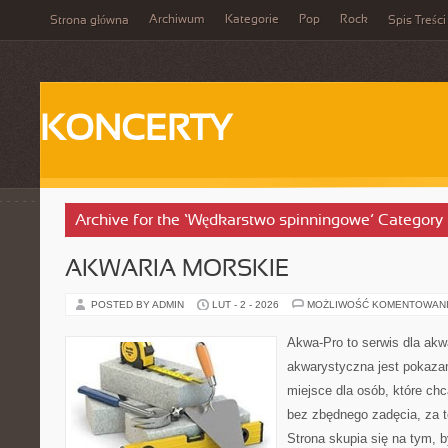
Archiwum
Kategorie
Pop
Rock
Strona główna
Spis Treści
KONCERTY
Archive for the ‘Wędkarstwo spinningowe’ Category
AKWARIA MORSKIE
POSTED BY ADMIN
LUT - 2 - 2026
MOŻLIWOŚĆ KOMENTOWAN
Akwa-Pro to serwis dla akw
akwarystyczna jest pokazan
miejsce dla osób, które ch
bez zbędnego zadęcia, za t
Strona skupia się na tym, 