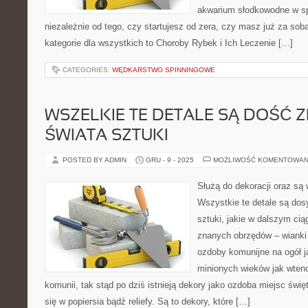
akwarium słodkowodne w s
niezależnie od tego, czy startujesz od zera, czy masz już za sob
kategorie dla wszystkich to Choroby Rybek i Ich Leczenie […]
CATEGORIES:
WĘDKARSTWO SPINNINGOWE
WSZELKIE TE DETALE SĄ DOŚĆ 
ŚWIATA SZTUKI
POSTED BY ADMIN
GRU - 9 - 2025
MOŻLIWOŚĆ KOMENTOWAN
Służą do dekoracji oraz są 
Wszystkie te detale są dos
sztuki, jakie w dalszym ci
znanych obrzędów – wianki 
ozdoby komunijne na ogół j
minionych wieków jak wten
komunii, tak stąd po dziś istnieją dekory jako ozdoba miejsc świ
się w popiersia bądź reliefy. Są to dekory, które […]