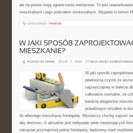
ale na pewno mają ograniczenia metrażowe. To jest uwarunkowan
mieszkalnym i jego podziałem strukturalnym. Wyjawia to termin 
CATEGORIES:
THAIFUN
W JAKI SPOSÓB ZAPROJEKTOWA
MIESZKANIE?
POSTED BY ADMIN
LIP - 7 - 2025
MOŻLIWOŚĆ KOMENTOWAN
W jaki sposób zaprojektow
pewnością czymś ze wszech
najzwyczajniej w świecie d
całkowicie normalne, że cz
bardziej eleganckie mieszk
prawdziwym strzałem w dzie
do własnego mieszkania fototapetę. Wystarczy choćby zajrzeć na 
aby dostrzec, iż aktualnie jest niebywale wiele interesujących foto
zakupowi przynajmniej jednej fototapety, będziemy mieli możliwo