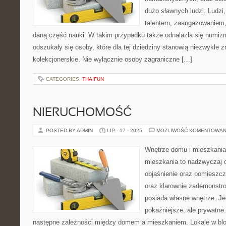
dużo sławnych ludzi. Ludzi,
talentem, zaangażowaniem, 
daną część nauki. W takim przypadku także odnalazła się numizma
odszukały się osoby, które dla tej dziedziny stanowią niezwykle
kolekcjonerskie. Nie wyłącznie osoby zagraniczne […]
CATEGORIES:
THAIFUN
NIERUCHOMOŚĆ
POSTED BY ADMIN
LIP - 17 - 2025
MOŻLIWOŚĆ KOMENTOWAN
Wnętrze domu i mieszkani
mieszkania to nadzwyczaj 
objaśnienie oraz pomieszc
oraz klarownie zademonstr
posiada własne wnętrze. Je
pokaźniejsze, ale prywatne
następne zależności między domem a mieszkaniem. Lokale w blo