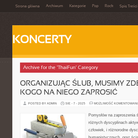
Archiwum
Kategorie
Pop
Rock
Strona główna
Spis Treści
KONCERTY
Archive for the ‘ThaiFun’ Category
ORGANIZUJĄC ŚLUB, MUSIMY Z
KOGO NA NIEGO ZAPROSIĆ
POSTED BY ADMIN
SIE - 7 - 2025
MOŻLIWOŚĆ KOMENTOWAN
Pomysłów na zaproszenia śl
różnych dyscyplinach aktyw
człowiek, i różnorodne dys
humanistycznych, oraz ścisł