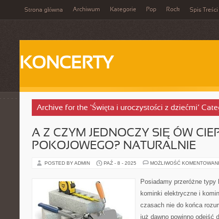
Archiwum
Kategorie
Pop
Rock
Strona główna
Spis Treści
KONCERTY
Archive for the ‘Święta i uroczystości z dziećmi’ Cat
A Z CZYM JEDNOCZY SIĘ ÓW CIE
POKOJOWEGO? NATURALNIE
POSTED BY ADMIN
PAŹ - 8 - 2025
MOŻLIWOŚĆ KOMENTOWAN
Posiadamy przeróżne typy
kominki elektryczne i komi
czasach nie do końca rozum
już dawno powinno odejść d