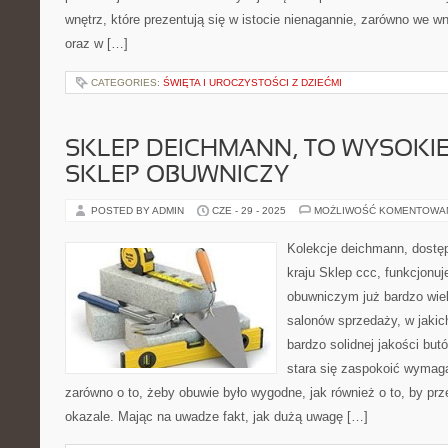
wnętrz, które prezentują się w istocie nienagannie, zarówno we w
oraz w […]
CATEGORIES:
ŚWIĘTA I UROCZYSTOŚCI Z DZIEĆMI
SKLEP DEICHMANN, TO WYSOKIE
SKLEP OBUWNICZY
POSTED BY ADMIN
CZE - 29 - 2025
MOŻLIWOŚĆ KOMENTOWA
Kolekcje deichmann, dostę
kraju Sklep ccc, funkcjonuj
obuwniczym już bardzo wiel
salonów sprzedaży, w jakic
bardzo solidnej jakości but
stara się zaspokoić wymaga
zarówno o to, żeby obuwie było wygodne, jak również o to, by prz
okazale. Mając na uwadze fakt, jak dużą uwagę […]