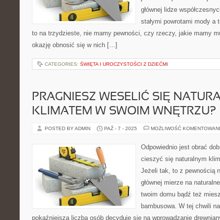
głównej lidze współczesnyc
stałymi powrotami mody a t
to na trzydzieste, nie mamy pewności, czy rzeczy, jakie mamy 
okazję obnosić się w nich […]
CATEGORIES:
ŚWIĘTA I UROCZYSTOŚCI Z DZIEĆMI
PRAGNIESZ WESELIĆ SIĘ NATUR
KLIMATEM W SWOIM WNĘTRZU?
POSTED BY ADMIN
PAŹ - 7 - 2025
MOŻLIWOŚĆ KOMENTOWAN
Odpowiednio jest obrać dob
cieszyć się naturalnym kl
Jeżeli tak, to z pewnością 
głównej mierze na naturalne
twoim domu bądź też miesz
bambusowa. W tej chwili na
pokaźniejsza liczba osób decyduje się na wprowadzanie drewnia