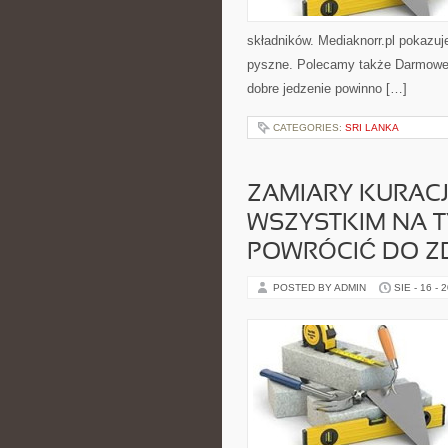
składników. Mediaknorr.pl pokazuj
pyszne. Polecamy także Darmowe pr
dobre jedzenie powinno […]
CATEGORIES:
SRI LANKA
ZAMIARY KURACJ
WSZYSTKIM NA T
POWRÓCIĆ DO Z
POSTED BY ADMIN
SIE - 16 - 