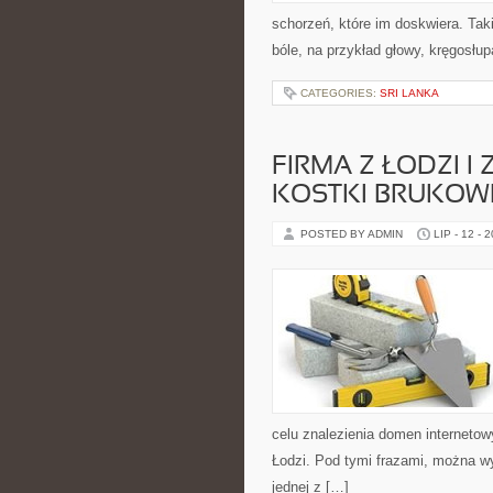
schorzeń, które im doskwiera. Tak
bóle, na przykład głowy, kręgosłup
CATEGORIES:
SRI LANKA
FIRMA Z ŁODZI I
KOSTKI BRUKOW
POSTED BY ADMIN
LIP - 12 - 
celu znalezienia domen internetowy
Łodzi. Pod tymi frazami, można w
jednej z […]