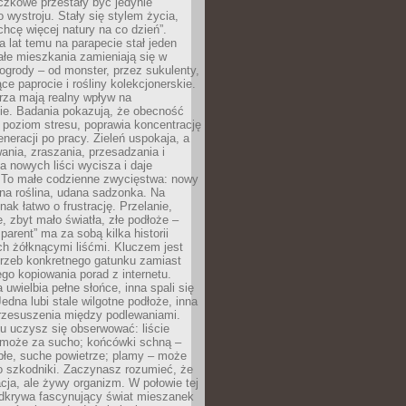
czkowe przestały być jedynie
 wystroju. Stały się stylem życia,
„chcę więcej natury na co dzień”.
a lat temu na parapecie stał jeden
całe mieszkania zamieniają się w
ogrody – od monster, przez sukulenty,
e paprocie i rośliny kolekcjonerskie.
rza mają realny wpływ na
e. Badania pokazują, że obecność
a poziom stresu, poprawia koncentrację
eneracji po pracy. Zieleń uspokaja, a
wania, zraszania, przesadzania i
 nowych liści wycisza i daje
. To małe codzienne zwycięstwa: nowy
ana roślina, udana sadzonka. Na
nak łatwo o frustrację. Przelanie,
, zbyt mało światła, złe podłoże –
parent” ma za sobą kilka historii
h żółknącymi liśćmi. Kluczem jest
trzeb konkretnego gatunku zamiast
o kopiowania porad z internetu.
 uwielbia pełne słońce, inna spali się
Jedna lubi stale wilgotne podłoże, inna
przesuszenia między podlewaniami.
u uczysz się obserwować: liście
 może za sucho; końcówki schną –
płe, suche powietrze; plamy – może
o szkodniki. Zaczynasz rozumieć, że
acja, ale żywy organizm. W połowie tej
odkrywa fascynujący świat mieszanek