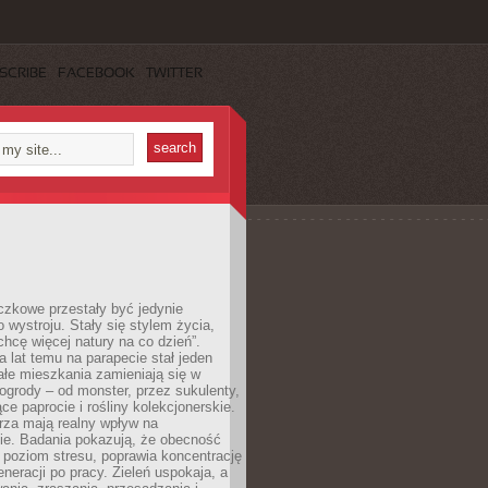
SCRIBE
FACEBOOK
TWITTER
czkowe przestały być jedynie
 wystroju. Stały się stylem życia,
„chcę więcej natury na co dzień”.
a lat temu na parapecie stał jeden
całe mieszkania zamieniają się w
ogrody – od monster, przez sukulenty,
e paprocie i rośliny kolekcjonerskie.
rza mają realny wpływ na
e. Badania pokazują, że obecność
a poziom stresu, poprawia koncentrację
eneracji po pracy. Zieleń uspokaja, a