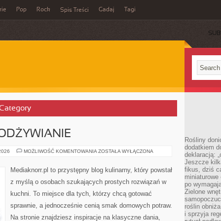
rie
Pop
Rock
Gadaj
Tagi
Spis Treści
SUB
 Category
 ODŻYWIANIE
Rośliny doni
dodatkiem do
DIETA
 2026
MOŻLIWOŚĆ KOMENTOWANIA
ZOSTAŁA WYŁĄCZONA
deklaracją: 
I
Jeszcze kilk
ZDROWE
ODŻYWIANIE
fikus, dziś 
Mediaknorr.pl to przystępny blog kulinarny, który powstał
miniaturowe 
z myślą o osobach szukających prostych rozwiązań w
po wymagając
Zielone wnęt
kuchni. To miejsce dla tych, którzy chcą gotować
samopoczuci
sprawnie, a jednocześnie cenią smak domowych potraw.
roślin obniż
i sprzyja reg
Na stronie znajdziesz inspiracje na klasyczne dania,