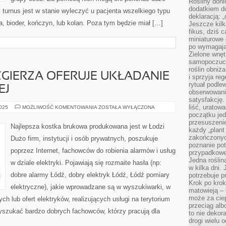
Rośliny doni
dodatkiem do
i turnus jest w stanie wyleczyć u pacjenta wszelkiego typu
deklaracją: 
a, bioder, kończyn, lub kolan. Poza tym będzie miał […]
Jeszcze kilk
fikus, dziś 
miniaturowe 
po wymagając
Zielone wnęt
samopoczuci
roślin obniż
 ZGIERZA OFERUJE UKŁADANIE
i sprzyja reg
rytuał podle
EJ
obserwowania
satysfakcję
liść, uratow
FIRMA
2025
MOŻLIWOŚĆ KOMENTOWANIA
ZOSTAŁA WYŁĄCZONA
Z
początku jed
ŁODZI
przesuszenie
I
Najlepsza kostka brukowa produkowana jest w Łodzi
ZGIERZA
każdy „plant 
OFERUJE
zakończonyc
Dużo firm, instytucji i osób prywatnych, poszukuje
UKŁADANIE
poznanie po
KOSTKI
poprzez Internet, fachowców do robienia alarmów i usług
BRUKOWEJ
przypadkoweg
Jedna roślina
w dziale elektryki. Pojawiają się rozmaite hasła (np:
w kilka dni. 
dobre alarmy Łódź, dobry elektryk Łódź, Łódź pomiary
potrzebuje 
Krok po krok
elektryczne), jakie wprowadzane są w wyszukiwarki, w
matowieją –
może za cie
ch lub ofert elektryków, realizujących usługi na terytorium
przeciąg alb
yszukać bardzo dobrych fachowców, którzy pracują dla
to nie dekor
drogi wielu 