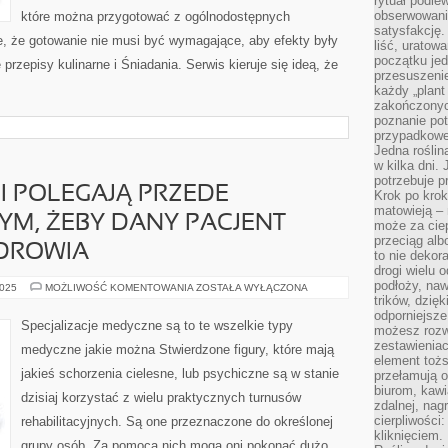
rytuał podle
obserwowania
które można przygotować z ogólnodostępnych
satysfakcję
e, że gotowanie nie musi być wymagające, aby efekty były
liść, uratow
początku jed
zepisy kulinarne i Śniadania. Serwis kieruje się ideą, że
przesuszenie
każdy „plant 
zakończonyc
poznanie po
przypadkoweg
Jedna roślina
w kilka dni. 
potrzebuje 
I POLEGAJĄ PRZEDE
Krok po krok
matowieją –
YM, ŻEBY DANY PACJENT
może za cie
przeciąg alb
DROWIA
to nie dekor
drogi wielu 
podłoży, naw
ZAMIARY
2025
MOŻLIWOŚĆ KOMENTOWANIA
ZOSTAŁA WYŁĄCZONA
KURACJI
trików, dzięk
POLEGAJĄ
odporniejsz
PRZEDE
Specjalizacje medyczne są to te wszelkie typy
możesz rozw
WSZYSTKIM
NA
zestawienia
medyczne jakie można Stwierdzone figury, które mają
TYM,
element toż
ŻEBY
jakieś schorzenia cielesne, lub psychiczne są w stanie
przełamują os
DANY
PACJENT
biurom, kawi
dzisiaj korzystać z wielu praktycznych turnusów
POWRÓCIĆ
zdalnej, nag
DO
ZDROWIA
cierpliwości
rehabilitacyjnych. Są one przeznaczone do określonej
kliknięciem.
grupy osób. Za pomocą nich mogą oni pokonać dużo