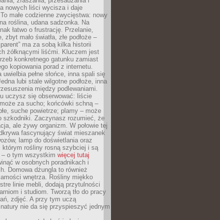
wania, zraszania, przesadzania i
 nowych liści wycisza i daje
. To małe codzienne zwycięstwa: nowy
ana roślina, udana sadzonka. Na
nak łatwo o frustrację. Przelanie,
, zbyt mało światła, złe podłoże –
parent” ma za sobą kilka historii
h żółknącymi liśćmi. Kluczem jest
trzeb konkretnego gatunku zamiast
o kopiowania porad z internetu.
 uwielbia pełne słońce, inna spali się
Jedna lubi stale wilgotne podłoże, inna
przesuszenia między podlewaniami.
u uczysz się obserwować: liście
 może za sucho; końcówki schną –
płe, suche powietrze; plamy – może
o szkodniki. Zaczynasz rozumieć, że
acja, ale żywy organizm. W połowie tej
odkrywa fascynujący świat mieszanek
ozów, lamp do doświetlania oraz
i którym rośliny rosną szybciej i są
e – o tym wszystkim
więcej tutaj
inąć w osobnych poradnikach i
ch. Domowa dżungla to również
samości wnętrza. Rośliny miękko
tre linie mebli, dodają przytulności
arniom i studiom. Tworzą tło do pracy
rań, zdjęć. A przy tym uczą
: natury nie da się przyspieszyć jednym