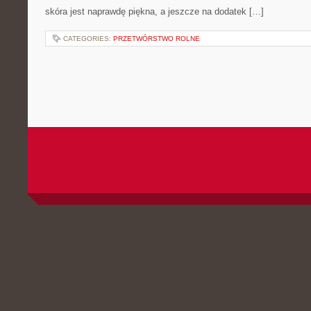
skóra jest naprawdę piękna, a jeszcze na dodatek […]
CATEGORIES:
PRZETWÓRSTWO ROLNE