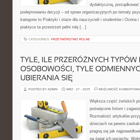
dydaktyczną, porządkować
podejmowaniu decyzji – od spraw organizacyjnych po tematy psy
kategorie to Praktyki i staże dla nauczycieli i studentów i Ocena 
praktyce ta przestrzeń pełni rolę […]
CATEGORIES:
PRZETWÓRSTWO ROLNE
TYLE, ILE PRZERÓŻNYCH TYPÓW 
OSOBOWOŚCI, TYLE ODMIENNY
UBIERANIA SIĘ
POSTED BY ADMIN
WRZ - 27 - 2025
MOŻLIWOŚĆ KOMENTOWA
Większa część żeńskich pi
poświęcone listom i zagwo
Rozmaitość artykułów przy
dzieciach na pewno zaskaku
pragną się jak najprawidłow
na świat ich pociechy. Wol