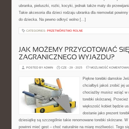
ubranka, pieluszki, rożki, kocyki, jednak także maty do przewijan
Takie akcesoria dla dzieci rodzaju ubranka dla niemowlat powin
do dziecka. Na pewno odkryć wolno […]
CATEGORIES:
PRZETWÓRSTWO ROLNE
JAK MOŻEMY PRZYGOTOWAĆ SI
ZAGRANICZNEGO WYJAZDU?
POSTED BY ADMIN
CZE - 29 - 2025
MOŻLIWOŚĆ KOMENTOWA
Piękne torebki damskie Je
chciałbyś jakoś zrobić jej 
chociażby musisz wziąć w 
torebki skórzanej. Przecież
większość kobiet będzie us
dostanie jako prezent tore
dziesiątkę są szczególnie takie renomowane torebki skórzane. W
powinni mieć gest – choć naturalnie na miarę możliwości. Tego si