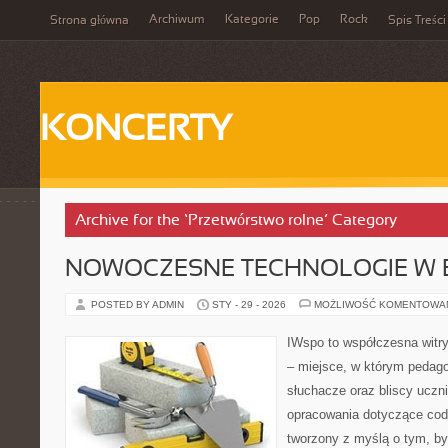
Archiwum
Kategorie
Pop
Rock
Strona główna
Spis Treści
KONCERTY
Archive for the ‘Przetwórstwo rolne’ Category
NOWOCZESNE TECHNOLOGIE W 
POSTED BY ADMIN
STY - 29 - 2026
MOŻLIWOŚĆ KOMENTOWA
IWspo to współczesna witr
– miejsce, w którym pedago
słuchacze oraz bliscy ucz
opracowania dotyczące codz
tworzony z myślą o tym, by