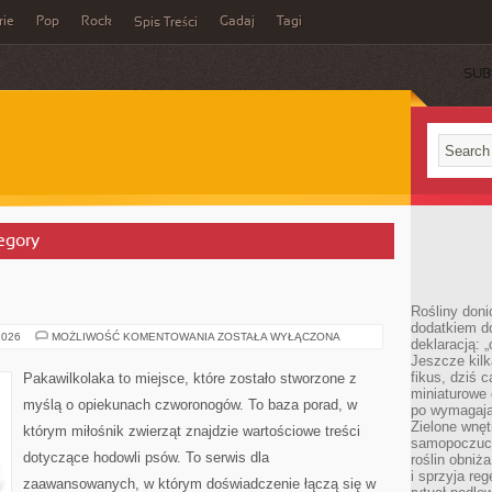
rie
Pop
Rock
Gadaj
Tagi
Spis Treści
SUB
tegory
Rośliny doni
dodatkiem do
RASY
2026
MOŻLIWOŚĆ KOMENTOWANIA
ZOSTAŁA WYŁĄCZONA
deklaracją: 
PSÓW
Jeszcze kilk
fikus, dziś 
Pakawilkolaka to miejsce, które zostało stworzone z
miniaturowe 
myślą o opiekunach czworonogów. To baza porad, w
po wymagając
Zielone wnęt
którym miłośnik zwierząt znajdzie wartościowe treści
samopoczuci
dotyczące hodowli psów. To serwis dla
roślin obniż
i sprzyja reg
zaawansowanych, w którym doświadczenie łączą się w