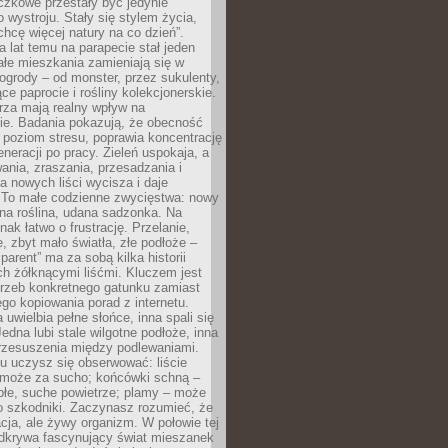
czkowe przestały być jedynie
 wystroju. Stały się stylem życia,
„chcę więcej natury na co dzień”.
a lat temu na parapecie stał jeden
całe mieszkania zamieniają się w
ogrody – od monster, przez sukulenty,
e paprocie i rośliny kolekcjonerskie.
rza mają realny wpływ na
e. Badania pokazują, że obecność
a poziom stresu, poprawia koncentrację
eneracji po pracy. Zieleń uspokaja, a
wania, zraszania, przesadzania i
 nowych liści wycisza i daje
. To małe codzienne zwycięstwa: nowy
ana roślina, udana sadzonka. Na
nak łatwo o frustrację. Przelanie,
, zbyt mało światła, złe podłoże –
parent” ma za sobą kilka historii
h żółknącymi liśćmi. Kluczem jest
trzeb konkretnego gatunku zamiast
o kopiowania porad z internetu.
 uwielbia pełne słońce, inna spali się
Jedna lubi stale wilgotne podłoże, inna
przesuszenia między podlewaniami.
u uczysz się obserwować: liście
 może za sucho; końcówki schną –
płe, suche powietrze; plamy – może
o szkodniki. Zaczynasz rozumieć, że
acja, ale żywy organizm. W połowie tej
odkrywa fascynujący świat mieszanek