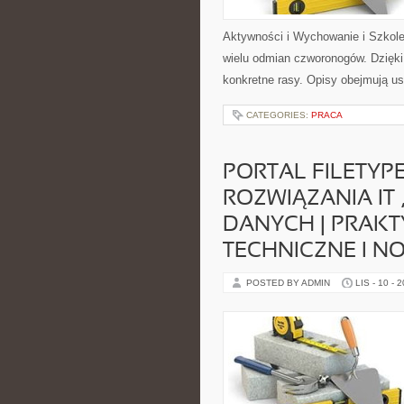
Aktywności i Wychowanie i Szkole
wielu odmian czworonogów. Dzięki
konkretne rasy. Opisy obejmują us
CATEGORIES:
PRACA
PORTAL FILETYP
ROZWIĄZANIA IT
DANYCH | PRAK
TECHNICZNE I 
POSTED BY ADMIN
LIS - 10 - 