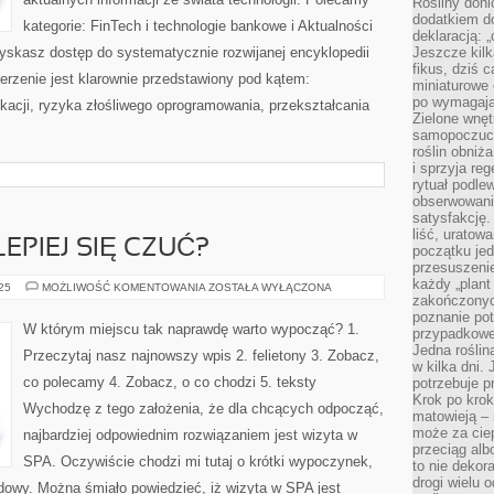
Rośliny doni
WSKAZÓWKI
dodatkiem do
TECHNICZNE
kategorie: FinTech i technologie bankowe i Aktualności
I
deklaracją: 
NOWOŚCI
zyskasz dostęp do systematycznie rozwijanej encyklopedii
Jeszcze kilk
TECHNOLOGICZNE
fikus, dziś 
zerzenie jest klarownie przedstawiony pod kątem:
miniaturowe 
po wymagając
kacji, ryzyka złośliwego oprogramowania, przekształcania
Zielone wnęt
samopoczuci
roślin obniż
i sprzyja reg
rytuał podle
obserwowania
satysfakcję
liść, uratow
LEPIEJ SIĘ CZUĆ?
początku jed
przesuszenie
każdy „plant 
CO
025
MOŻLIWOŚĆ KOMENTOWANIA
ZOSTAŁA WYŁĄCZONA
ZROBIĆ,
zakończonyc
ABY
poznanie po
LEPIEJ
W którym miejscu tak naprawdę warto wypocząć? 1.
przypadkoweg
SIĘ
CZUĆ?
Jedna roślina
Przeczytaj nasz najnowszy wpis 2. felietony 3. Zobacz,
w kilka dni. 
co polecamy 4. Zobacz, o co chodzi 5. teksty
potrzebuje 
Krok po krok
Wychodzę z tego założenia, że dla chcących odpocząć,
matowieją –
może za cie
najbardziej odpowiednim rozwiązaniem jest wizyta w
przeciąg alb
SPA. Oczywiście chodzi mi tutaj o krótki wypoczynek,
to nie dekor
drogi wielu 
owy. Można śmiało powiedzieć, iż wizyta w SPA jest