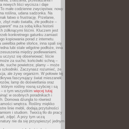
wania, zraszania, przesadzania i
 nowych liści wycisza i daje
. To małe codzienne zwycięstwa: nowy
ana roślina, udana sadzonka. Na
nak łatwo o frustrację. Przelanie,
, zbyt mało światła, złe podłoże –
parent” ma za sobą kilka historii
h żółknącymi liśćmi. Kluczem jest
trzeb konkretnego gatunku zamiast
o kopiowania porad z internetu.
 uwielbia pełne słońce, inna spali się
Jedna lubi stale wilgotne podłoże, inna
przesuszenia między podlewaniami.
u uczysz się obserwować: liście
 może za sucho; końcówki schną –
płe, suche powietrze; plamy – może
o szkodniki. Zaczynasz rozumieć, że
acja, ale żywy organizm. W połowie tej
odkrywa fascynujący świat mieszanek
ozów, lamp do doświetlania oraz
i którym rośliny rosną szybciej i są
e – o tym wszystkim
więcej tutaj
inąć w osobnych poradnikach i
ch. Domowa dżungla to również
samości wnętrza. Rośliny miękko
tre linie mebli, dodają przytulności
arniom i studiom. Tworzą tło do pracy
rań, zdjęć. A przy tym uczą
: natury nie da się przyspieszyć jednym