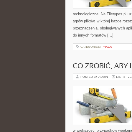
technologiczne. Na Filetypes.pl u
typów plików, w której każde rozs
przeznaczenia, obsługiwanych apli
do innych formatów […]
CATEGORIES:
PRACA
CO ZROBIĆ, ABY 
POSTED BY ADMIN
LIS - 8 - 2
w większości przypadków weekend