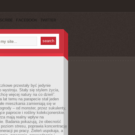
SCRIBE
FACEBOOK
TWITTER
czkowe przestały być jedynie
 wystroju. Stały się stylem życia,
„chcę więcej natury na co dzień”.
a lat temu na parapecie stał jeden
całe mieszkania zamieniają się w
ogrody – od monster, przez sukulenty,
e paprocie i rośliny kolekcjonerskie.
rza mają realny wpływ na
e. Badania pokazują, że obecność
a poziom stresu, poprawia koncentrację
eneracji po pracy. Zieleń uspokaja, a