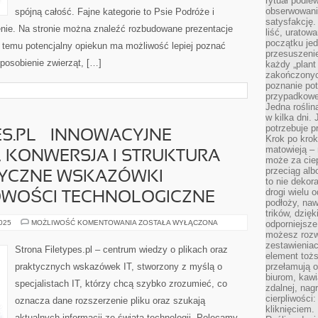
rytuał podle
obserwowania
spójną całość. Fajne kategorie to Psie Podróże i
satysfakcję
nie. Na stronie można znaleźć rozbudowane prezentacje
liść, uratow
początku jed
 temu potencjalny opiekun ma możliwość lepiej poznać
przesuszenie
posobienie zwierząt, […]
każdy „plant 
zakończonyc
poznanie po
przypadkoweg
Jedna roślina
w kilka dni. 
potrzebuje 
ES.PL – INNOWACYJNE
Krok po krok
matowieją –
 , KONWERSJA I STRUKTURA
może za cie
przeciąg alb
TYCZNE WSKAZÓWKI
to nie dekor
drogi wielu 
NOWOŚCI TECHNOLOGICZNE
podłoży, naw
trików, dzięk
PORTAL
2025
MOŻLIWOŚĆ KOMENTOWANIA
ZOSTAŁA WYŁĄCZONA
odporniejsz
FILETYPES.PL
możesz rozw
–
zestawienia
INNOWACYJNE
Strona Filetypes.pl – centrum wiedzy o plikach oraz
ROZWIĄZANIA
element toż
IT
praktycznych wskazówek IT, stworzony z myślą o
przełamują os
,
biurom, kawi
KONWERSJA
specjalistach IT, którzy chcą szybko zrozumieć, co
I
zdalnej, nag
STRUKTURA
cierpliwości
oznacza dane rozszerzenie pliku oraz szukają
DANYCH
|
kliknięciem.
PRAKTYCZNE
aktualnych informacji ze świata technologii. Polecamy