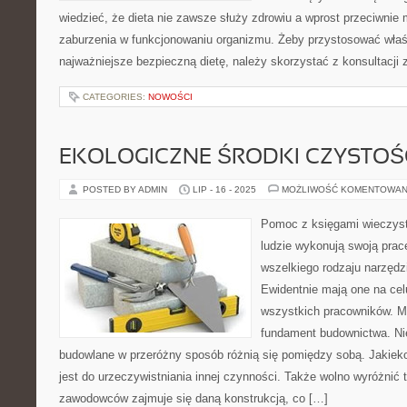
wiedzieć, że dieta nie zawsze służy zdrowiu a wprost przeciwni
zaburzenia w funkcjonowaniu organizmu. Żeby przystosować właś
najważniejsze bezpieczną dietę, należy skorzystać z konsultacji 
CATEGORIES:
NOWOŚCI
EKOLOGICZNE ŚRODKI CZYSTOŚ
POSTED BY ADMIN
LIP - 16 - 2025
MOŻLIWOŚĆ KOMENTOWAN
Pomoc z księgami wieczys
ludzie wykonują swoją prac
wszelkiego rodzaju narzędzi
Ewidentnie mają one na cel
wszystkich pracowników. M
fundament budownictwa. Nie
budowlane w przeróżny sposób różnią się pomiędzy sobą. Jakiek
jest do urzeczywistniania innej czynności. Także wolno wyróżnić 
zawodowców zajmuje się daną konstrukcją, co […]