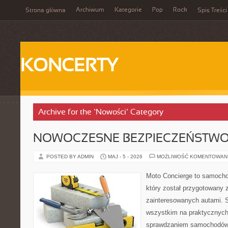
Archiwum
Kategorie
Pop
Rock
Strona główna
Spis Treści
KONCERTY
Archive for the ‘Nowości’ Category
NOWOCZESNE BEZPIECZEŃSTW
POSTED BY ADMIN
MAJ - 5 - 2026
MOŻLIWOŚĆ KOMENTOWAN
Moto Concierge to samocho
który został przygotowany 
zainteresowanych autami. S
wszystkim na praktycznych
sprawdzaniem samochodów,