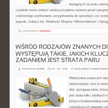
dostępnych na rynku wtórn
czytelnik może znaleźć wiedzę przydatne zarówno przed zakupem 
codziennego użytkowania, przygotowania do sprzedaży czy ocen
pojazdu. Zobacz też: Mobilność Miejska i Mikromobilność i Opro
CATEGORIES:
NOWOŚCI
WŚRÓD RODZAJÓW ZNANYCH DI
WYSTĘPUJĄ TAKIE, JAKICH KLU
ZADANIEM JEST STRATA PARU
POSTED BY ADMIN
LIP - 29 - 2025
MOŻLIWOŚĆ KOMENTOWAN
Weterynaria zwana jest ta
weterynaryjna i jest to na
diet, występują takie, któ
jest utrata kilku zbędnych 
których fundamentalną funk
zachodzących wewnątrz or