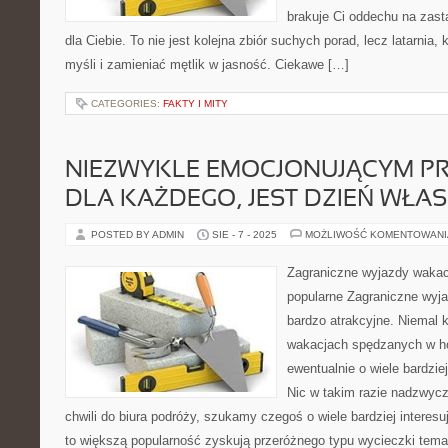
brakuje Ci oddechu na zast
dla Ciebie. To nie jest kolejna zbiór suchych porad, lecz latarni
myśli i zamieniać mętlik w jasność. Ciekawe […]
CATEGORIES:
FAKTY I MITY
NIEZWYKLE EMOCJONUJĄCYM P
DLA KAŻDEGO, JEST DZIEŃ WŁA
POSTED BY ADMIN
SIE - 7 - 2025
MOŻLIWOŚĆ KOMENTOWAN
Zagraniczne wyjazdy wakacy
popularne Zagraniczne wyj
bardzo atrakcyjne. Niemal 
wakacjach spędzanych w ho
ewentualnie o wiele bardzi
Nic w takim razie nadzwycza
chwili do biura podróży, szukamy czegoś o wiele bardziej interes
to większą popularność zyskują przeróżnego typu wycieczki tem