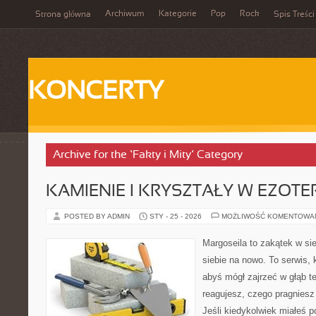
Archiwum
Kategorie
Pop
Rock
Strona główna
Spis Treści
KONCERTY
Archive for the ‘Fakty i Mity’ Category
KAMIENIE I KRYSZTAŁY W EZOTE
POSTED BY ADMIN
STY - 25 - 2026
MOŻLIWOŚĆ KOMENTOWA
Margoseila to zakątek w si
siebie na nowo. To serwis, 
abyś mógł zajrzeć w głąb te
reagujesz, czego pragniesz
Jeśli kiedykolwiek miałeś 