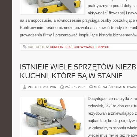
praktycznych porad dotyczą
aktywności fizycznej i na
na samopoczucie, a równocześnie przyciąga osoby poszukujące
Publikowanie treści o biznesie pozwala analizować trendy i kieru
prowadzenia firmy i prezentować inspirujące historie biznesmenó
CATEGORIES:
CHMURA I PRZECHOWYWANIE DANYCH
ISTNIEJE WIELE SPRZĘTÓW NIE
KUCHNI, KTÓRE SĄ W STANIE
POSTED BY ADMIN
PAŹ - 7 - 2025
MOŻLIWOŚĆ KOMENTOWAN
Decydując się na płytki z 
człowiek, jaki to dba oraz 
rezydowania zniewalająco z
najbardziej brudzą się dyw
w kolosalnym stopniu właśni
więcej musimy je też relat