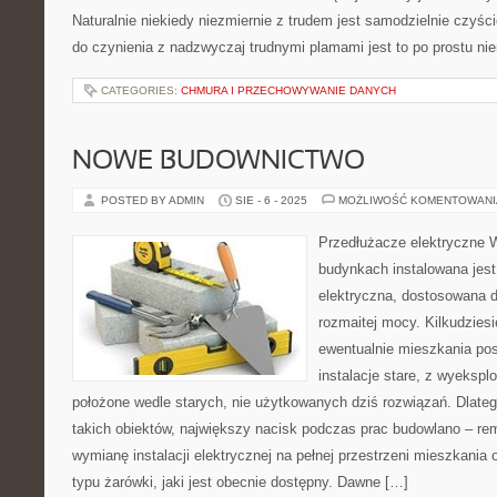
Naturalnie niekiedy niezmiernie z trudem jest samodzielnie czyś
do czynienia z nadzwyczaj trudnymi plamami jest to po prostu ni
CATEGORIES:
CHMURA I PRZECHOWYWANIE DANYCH
NOWE BUDOWNICTWO
POSTED BY ADMIN
SIE - 6 - 2025
MOŻLIWOŚĆ KOMENTOWAN
Przedłużacze elektryczne
budynkach instalowana jest
elektryczna, dostosowana d
rozmaitej mocy. Kilkudziesi
ewentualnie mieszkania po
instalacje stare, z wyekspl
położone wedle starych, nie użytkowanych dziś rozwiązań. Dlate
takich obiektów, największy nacisk podczas prac budowlano – re
wymianę instalacji elektrycznej na pełnej przestrzeni mieszkania
typu żarówki, jaki jest obecnie dostępny. Dawne […]