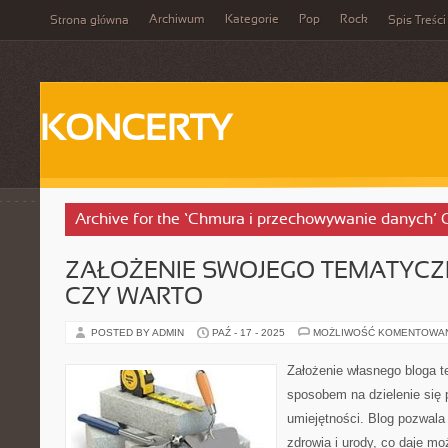
Archiwum
Kategorie
Pop
Rock
Strona główna
Spis Treści
KONCERTY
Archive for the ‘Chmura i przechowywanie danych’ 
ZAŁOŻENIE SWOJEGO TEMATYCZ
CZY WARTO
POSTED BY ADMIN
PAŹ - 17 - 2025
MOŻLIWOŚĆ KOMENTOWA
Założenie własnego bloga 
sposobem na dzielenie się
umiejętności. Blog pozwala
zdrowia i urody, co daje m