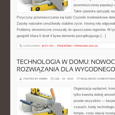
przemieszczenia populacji o
Takie zjawiska sprzyjały w
Przyczyny przemieszczania się ludzi Czynniki środowiskowe det
Zasoby naturalne umożliwiały stabilne życie. Istotną rolę odgrywa
Problemy ekonomiczne zmuszały do opuszczania regionów. W ty
geografii klasa 6 dział 4 bywa elementu porządkującego […]
CATEGORIES:
BUTY DIY – PRZERÓBKI I PERSONALIZACJA
TECHNOLOGIA W DOMU: NOWOC
ROZWIĄZANIA DLA WYGODNEGO 
POSTED BY ADMIN
CZE - 19 - 2025
MOŻLIWOŚĆ KOMENTOWA
Organizacja wydarzeń, kon
tylko kwestia dobrej atmosfe
przede wszystkim — bezpie
czasach, kiedy technologia
tempie, coraz więcej rozwi