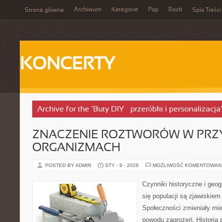
Archiwum
Kategorie
Pop
Rock
Strona główna
Spis Treści
KONCERTY
Archive for the ‘Buty DIY – przeróbki i personalizacj
ZNACZENIE ROZTWORÓW W PRZY
ORGANIZMACH
POSTED BY ADMIN
STY - 9 - 2026
MOŻLIWOŚĆ KOMENTOWAN
Czynniki historyczne i geo
się populacji są zjawiskiem
Społeczności zmieniały mi
powodu zagrożeń. Historia 