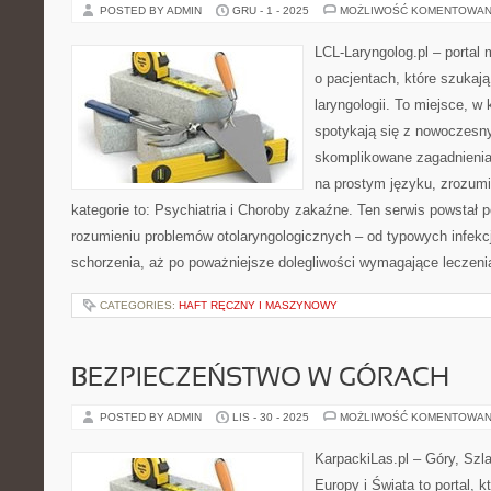
POSTED BY ADMIN
GRU - 1 - 2025
MOŻLIWOŚĆ KOMENTOWAN
LCL-Laryngolog.pl – portal
o pacjentach, które szukaj
laryngologii. To miejsce, w
spotykają się z nowoczesn
skomplikowane zagadnieni
na prostym języku, zrozum
kategorie to: Psychiatria i Choroby zakaźne. Ten serwis powstał
rozumieniu problemów otolaryngologicznych – od typowych infekcj
schorzenia, aż po poważniejsze dolegliwości wymagające leczeni
CATEGORIES:
HAFT RĘCZNY I MASZYNOWY
BEZPIECZEŃSTWO W GÓRACH
POSTED BY ADMIN
LIS - 30 - 2025
MOŻLIWOŚĆ KOMENTOWAN
KarpackiLas.pl – Góry, Szl
Europy i Świata to portal, k