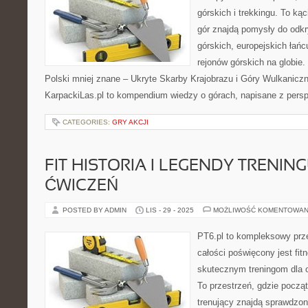
górskich i trekkingu. To kąc
gór znajdą pomysły do odk
górskich, europejskich łań
rejonów górskich na globie
Polski mniej znane – Ukryte Skarby Krajobrazu i Góry Wulkaniczne 
KarpackiLas.pl to kompendium wiedzy o górach, napisane z pers
CATEGORIES:
GRY AKCJI
FIT HISTORIA I LEGENDY TRENING
ĆWICZEŃ
POSTED BY ADMIN
LIS - 29 - 2025
MOŻLIWOŚĆ KOMENTOWAN
PT6.pl to kompleksowy prze
całości poświęcony jest fi
skutecznym treningom dla 
To przestrzeń, gdzie począ
trenujący znajdą sprawdzon