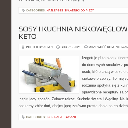
CATEGORIES:
NAJLEPSZE SKŁADNIKI DO PIZZY
SOSY I KUCHNIA NISKOWĘGLO
KETO
POSTED BY ADMIN
GRU - 2 - 2025
MOŻLIWOŚĆ KOMENTOWAN
Izagotuje.pl to blog kulinar
do domowych smaków z pra
osób, które chcą wreszcie 
ciekawe przepisy. To miejs
rodzinna spotyka się z kuli
sprawdzone receptury są pr
inspirujący sposób. Zobacz także: Kuchnie świata i Wędliny. Na Iz
obszerny zbiór dań, obejmującą zarówno proste dania na co dzień, 
CATEGORIES:
INSPIRACJE GWIAZD