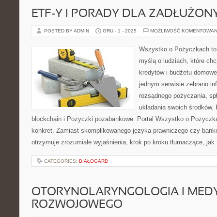
ETF-Y I PORADY DLA ZADŁUŻON
POSTED BY ADMIN
GRU - 1 - 2025
MOŻLIWOŚĆ KOMENTOWAN
Wszystko o Pożyczkach to p
myślą o ludziach, które chc
kredytów i budżetu domowe
jednym serwisie zebrano in
rozsądnego pożyczania, sp
układania swoich środków. 
blockchain i Pożyczki pozabankowe. Portal Wszystko o Pożyczkac
konkret. Zamiast skomplikowanego języka prawniczego czy bank
otrzymuje zrozumiałe wyjaśnienia, krok po kroku tłumaczące, jak
CATEGORIES:
BIAŁOGARD
OTORYNOLARYNGOLOGIA I MED
ROZWOJOWEGO