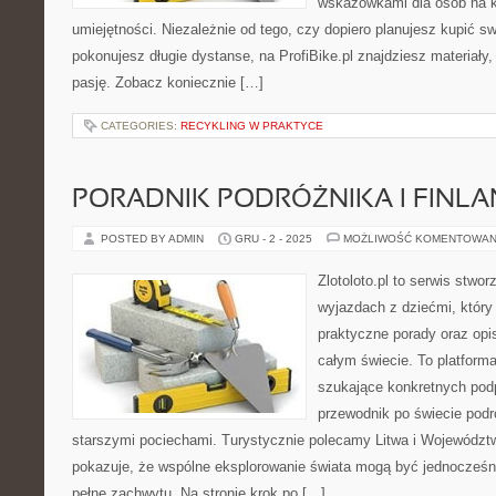
wskazówkami dla osób na 
umiejętności. Niezależnie od tego, czy dopiero planujesz kupić sw
pokonujesz długie dystanse, na ProfiBike.pl znajdziesz materiały,
pasję. Zobacz koniecznie […]
CATEGORIES:
RECYKLING W PRAKTYCE
PORADNIK PODRÓŻNIKA I FINLA
POSTED BY ADMIN
GRU - 2 - 2025
MOŻLIWOŚĆ KOMENTOWAN
Zlotoloto.pl to serwis stwo
wyjazdach z dziećmi, który 
praktyczne porady oraz op
całym świecie. To platforma
szukające konkretnych pod
przewodnik po świecie podr
starszymi pociechami. Turystycznie polecamy Litwa i Województwo
pokazuje, że wspólne eksplorowanie świata mogą być jednocześni
pełne zachwytu. Na stronie krok po […]