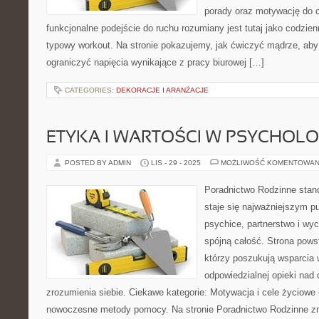
porady oraz motywację do c
funkcjonalne podejście do ruchu rozumiany jest tutaj jako codzien
typowy workout. Na stronie pokazujemy, jak ćwiczyć mądrze, aby
ograniczyć napięcia wynikające z pracy biurowej […]
CATEGORIES:
DEKORACJE I ARANŻACJE
ETYKA I WARTOŚCI W PSYCHOLOGI
POSTED BY ADMIN
LIS - 29 - 2025
MOŻLIWOŚĆ KOMENTOWAN
Poradnictwo Rodzinne stanow
staje się najważniejszym p
psychice, partnerstwo i wyc
spójną całość. Strona powst
którzy poszukują wsparcia 
odpowiedzialnej opieki nad
zrozumienia siebie. Ciekawe kategorie: Motywacja i cele życiowe i
nowoczesne metody pomocy. Na stronie Poradnictwo Rodzinne zn