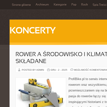
Archiwum
Kategorie
Pop
Rock
Strona główna
Spis Treści
KONCERTY
ROWER A ŚRODOWISKO I KLIMAT
SKŁADANE
POSTED BY ADMIN
GRU - 2 - 2025
MOŻLIWOŚĆ KOMENTOWAN
ProfiBike.pl to serwis inte
rowerom oraz wszystkiemu,
przemieszczaniem się na bi
pasja do rowerów łączy się 
inspirującymi historiami z 