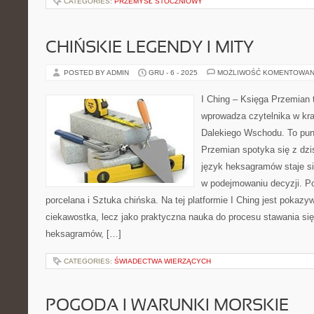
CATEGORIES:
PRZEMYSŁ STOCZNIOWY
CHIŃSKIE LEGENDY I MITY
POSTED BY ADMIN
GRU - 6 - 2025
MOŻLIWOŚĆ KOMENTOWAN
I Ching – Księga Przemian t
wprowadza czytelnika w kr
Dalekiego Wschodu. To punk
Przemian spotyka się z dzi
język heksagramów staje s
w podejmowaniu decyzji. P
porcelana i Sztuka chińska. Na tej platformie I Ching jest pokaz
ciekawostka, lecz jako praktyczna nauka do procesu stawania się
heksagramów, […]
CATEGORIES:
ŚWIADECTWA WIERZĄCYCH
POGODA I WARUNKI MORSKIE