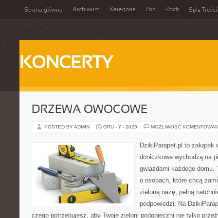
Archiwum
Kategorie
Pop
Rock
Strona główna
Spis Treści
KONCERTY
DRZEWA OWOCOWE
POSTED BY ADMIN
GRU - 7 - 2025
MOŻLIWOŚĆ KOMENTOWAN
DzikiParapet.pl to zakątek 
doniczkowe wychodzą na pie
gwiazdami każdego domu. T
o osobach, które chcą zami
zieloną oazę, pełną natchni
podpowiedzi. Na DzikiParap
czego potrzebujesz, aby Twoje zieloni podopieczni nie tylko przeż