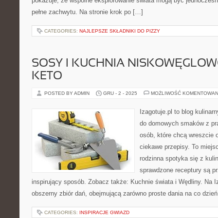
pokazuje, że wspólne eksplorowanie świata mogą być jednocześni
pełne zachwytu. Na stronie krok po […]
CATEGORIES:
NAJLEPSZE SKŁADNIKI DO PIZZY
SOSY I KUCHNIA NISKOWĘGLO
KETO
POSTED BY ADMIN
GRU - 2 - 2025
MOŻLIWOŚĆ KOMENTOWAN
Izagotuje.pl to blog kulinar
do domowych smaków z pra
osób, które chcą wreszcie 
ciekawe przepisy. To miejs
rodzinna spotyka się z kuli
sprawdzone receptury są pr
inspirujący sposób. Zobacz także: Kuchnie świata i Wędliny. Na Iz
obszerny zbiór dań, obejmującą zarówno proste dania na co dzień, 
CATEGORIES:
INSPIRACJE GWIAZD