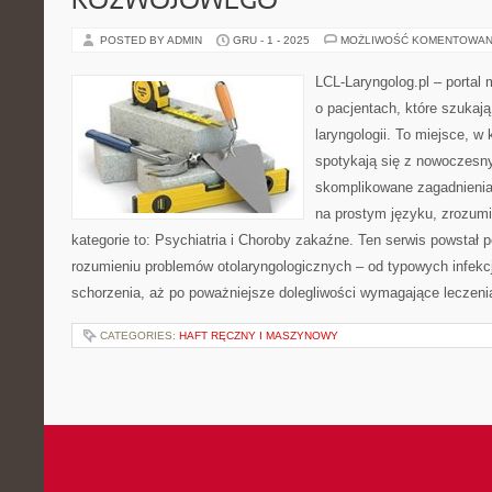
ROZWOJOWEGO
POSTED BY ADMIN
GRU - 1 - 2025
MOŻLIWOŚĆ KOMENTOWAN
LCL-Laryngolog.pl – portal
o pacjentach, które szukaj
laryngologii. To miejsce, w
spotykają się z nowoczesn
skomplikowane zagadnieni
na prostym języku, zrozum
kategorie to: Psychiatria i Choroby zakaźne. Ten serwis powstał
rozumieniu problemów otolaryngologicznych – od typowych infekcj
schorzenia, aż po poważniejsze dolegliwości wymagające leczeni
CATEGORIES:
HAFT RĘCZNY I MASZYNOWY