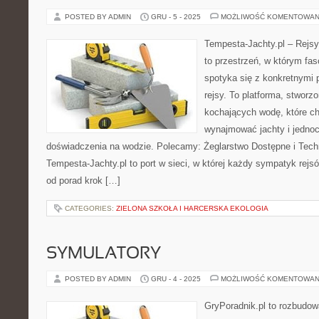
POSTED BY ADMIN
GRU - 5 - 2025
MOŻLIWOŚĆ KOMENTOWAN
Tempesta-Jachty.pl – Rejsy
to przestrzeń, w którym fa
spotyka się z konkretnymi 
rejsy. To platforma, stwor
kochających wodę, które c
wynajmować jachty i jedno
doświadczenia na wodzie. Polecamy: Żeglarstwo Dostępne i Techn
Tempesta-Jachty.pl to port w sieci, w której każdy sympatyk rejsó
od porad krok […]
CATEGORIES:
ZIELONA SZKOŁA I HARCERSKA EKOLOGIA
SYMULATORY
POSTED BY ADMIN
GRU - 4 - 2025
MOŻLIWOŚĆ KOMENTOWAN
GryPoradnik.pl to rozbudow