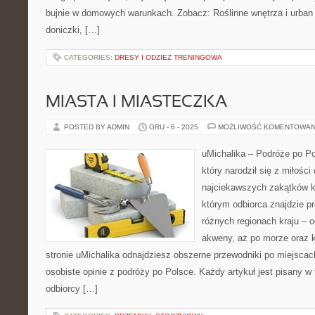
bujnie w domowych warunkach. Zobacz: Roślinne wnętrza i urban 
doniczki, […]
CATEGORIES:
DRESY I ODZIEŻ TRENINGOWA
MIASTA I MIASTECZKA
POSTED BY ADMIN
GRU - 6 - 2025
MOŻLIWOŚĆ KOMENTOWAN
uMichalika – Podróże po Po
który narodził się z miłośc
najciekawszych zakątków kr
którym odbiorca znajdzie p
różnych regionach kraju – 
akweny, aż po morze oraz 
stronie uMichalika odnajdziesz obszerne przewodniki po miejsca
osobiste opinie z podróży po Polsce. Każdy artykuł jest pisany 
odbiorcy […]