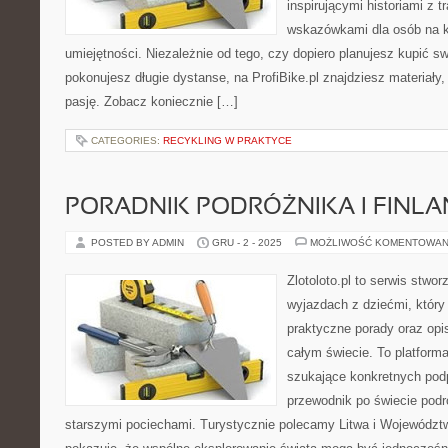
inspirującymi historiami z 
wskazówkami dla osób na 
umiejętności. Niezależnie od tego, czy dopiero planujesz kupić sw
pokonujesz długie dystanse, na ProfiBike.pl znajdziesz materiały,
pasję. Zobacz koniecznie […]
CATEGORIES:
RECYKLING W PRAKTYCE
PORADNIK PODRÓŻNIKA I FINLA
POSTED BY ADMIN
GRU - 2 - 2025
MOŻLIWOŚĆ KOMENTOWAN
Zlotoloto.pl to serwis stwo
wyjazdach z dziećmi, który 
praktyczne porady oraz op
całym świecie. To platforma
szukające konkretnych pod
przewodnik po świecie podr
starszymi pociechami. Turystycznie polecamy Litwa i Województwo