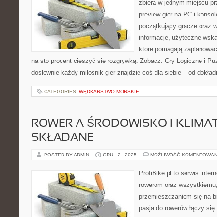
zbiera w jednym miejscu pr
preview gier na PC i konsol
początkujący gracze oraz w
informacje, użyteczne wska
które pomagają zaplanować
na sto procent cieszyć się rozgrywką. Zobacz: Gry Logiczne i Puzz
dosłownie każdy miłośnik gier znajdzie coś dla siebie – od dokład
CATEGORIES:
WĘDKARSTWO MORSKIE
ROWER A ŚRODOWISKO I KLIMAT
SKŁADANE
POSTED BY ADMIN
GRU - 2 - 2025
MOŻLIWOŚĆ KOMENTOWAN
ProfiBike.pl to serwis inte
rowerom oraz wszystkiemu,
przemieszczaniem się na bi
pasja do rowerów łączy się 