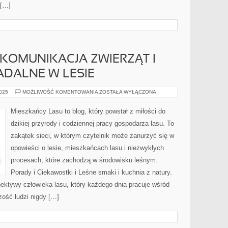
 […]
 KOMUNIKACJA ZWIERZĄT I
ADALNE W LESIE
LEŚNE
2025
MOŻLIWOŚĆ KOMENTOWANIA
ZOSTAŁA WYŁĄCZONA
DŹWIĘKI
I
KOMUNIKACJA
Mieszkańcy Lasu to blog, który powstał z miłości do
ZWIERZĄT
I
dzikiej przyrody i codziennej pracy gospodarza lasu. To
ZIOŁA
I
zakątek sieci, w którym czytelnik może zanurzyć się w
OWOCE
JADALNE
opowieści o lesie, mieszkańcach lasu i niezwykłych
W
LESIE
procesach, które zachodzą w środowisku leśnym.
Porady i Ciekawostki i Leśne smaki i kuchnia z natury.
pektywy człowieka lasu, który każdego dnia pracuje wśród
zość ludzi nigdy […]