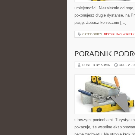
umiejętności. Niezależnie od tego,
pokonujesz długie dystanse, na Pro
pasję. Zobacz koniecznie […]
CATEGORIES:
RECYKLING W PRA
PORADNIK PODRÓ
POSTED BY ADMIN
GRU - 2 - 
starszymi pociechami. Turystyczni
pokazuje, że wspólne eksplorowan
pełne zachwytu. Na stronie krok p