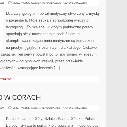
OTORYNOLARYNGOLOGIA
2025
MOŻLIWOŚĆ KOMENTOWANIA
ZOSTAŁA WYŁĄCZONA
I
MEDYCYNA
WIEKU
LCL-Laryngolog.pl – portal medyczny stworzony z myślą
ROZWOJOWEGO
o pacjentach, które szukają sprawdzonej wiedzy o
laryngologii. To miejsce, w którym praktyczne porady
spotykają się z nowoczesnym podejściem, a
skomplikowane zagadnienia medyczne są tłumaczone
na prostym języku, zrozumiałym dla każdego. Ciekawe
by zakaźne. Ten serwis powstał po to, aby pomóc w lepszym
gicznych – od typowych infekcji, przez przewlekłe
olegliwości wymagające leczenia […]
SZYNOWY
O W GÓRACH
BEZPIECZEŃSTWO
2025
MOŻLIWOŚĆ KOMENTOWANIA
ZOSTAŁA WYŁĄCZONA
W
GÓRACH
KarpackiLas.pl – Góry, Szlaki i Pasma Górskie Polski,
Europy i Świata to portal, który powstał z miłości do pas