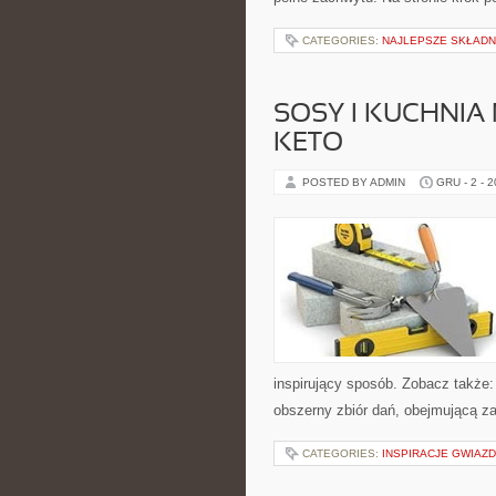
CATEGORIES:
NAJLEPSZE SKŁADNI
SOSY I KUCHNI
KETO
POSTED BY ADMIN
GRU - 2 - 
inspirujący sposób. Zobacz także: 
obszerny zbiór dań, obejmującą zar
CATEGORIES:
INSPIRACJE GWIAZD