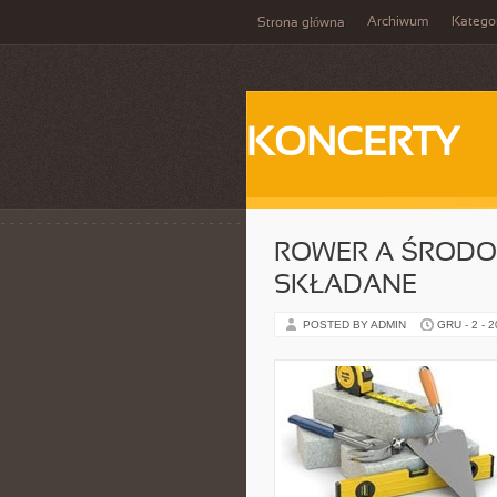
Archiwum
Katego
Strona główna
KONCERTY
ROWER A ŚRODOW
SKŁADANE
POSTED BY ADMIN
GRU - 2 - 