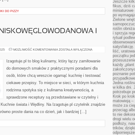
Jeszcze kilk
fikus, dziś 
miniaturowe 
KI DO PIZZY
po wymagając
Zielone wnęt
samopoczuci
roślin obniż
A NISKOWĘGLOWODANOWA I
i sprzyja reg
rytuał podle
obserwowania
satysfakcję
SOSY
2025
MOŻLIWOŚĆ KOMENTOWANIA
ZOSTAŁA WYŁĄCZONA
liść, uratow
I
początku jed
KUCHNIA
NISKOWĘGLOWODANOWA
przesuszenie
Izagotuje.pl to blog kulinarny, który łączy zamiłowanie
I
każdy „plant 
KETO
do domowych smaków z praktycznymi poradami dla
zakończonyc
poznanie po
osób, które chcą wreszcie ogarnąć kuchnię i testować
przypadkoweg
ciekawe przepisy. To miejsce w sieci, w którym kuchnia
Jedna roślina
w kilka dni. 
rodzinna spotyka się z kulinarna kreatywnością, a
potrzebuje 
Krok po krok
sprawdzone receptury są przedstawiane w czytelny i
matowieją –
Kuchnie świata i Wędliny. Na Izagotuje.pl czytelnik znajdzie
może za cie
przeciąg alb
ówno proste dania na co dzień, jak i bardziej […]
to nie dekor
drogi wielu 
podłoży, naw
trików, dzięk
odporniejsz