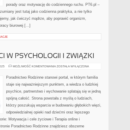
porady oraz motywację do codziennego ruchu. PT6.pl –
zumiany jest tutaj jako codzienna praktyka, a nie tylko
ujemy, jak ćwiczyć mądrze, aby poprawić organizm,
pracy biurowej […]
ŻACJE
I W PSYCHOLOGII I ZWIĄZKI
ETYKA
2025
MOŻLIWOŚĆ KOMENTOWANIA
ZOSTAŁA WYŁĄCZONA
I
WARTOŚCI
W
Poradnictwo Rodzinne stanowi portal, w którym familia
PSYCHOLOGII
I
staje się najważniejszym punktem, a wiedza o ludzkiej
ZWIĄZKI
psychice, partnerstwo i wychowanie splatają się w jedną
spójną całość. Strona powstała z myślą o ludziach,
którzy poszukują wsparcia w budowaniu głębokich więzi,
odpowiedzialnej opieki nad dziećmi oraz lepszego
rie: Motywacja i cele życiowe i Terapia online i
ronie Poradnictwo Rodzinne znajdziesz obszerne