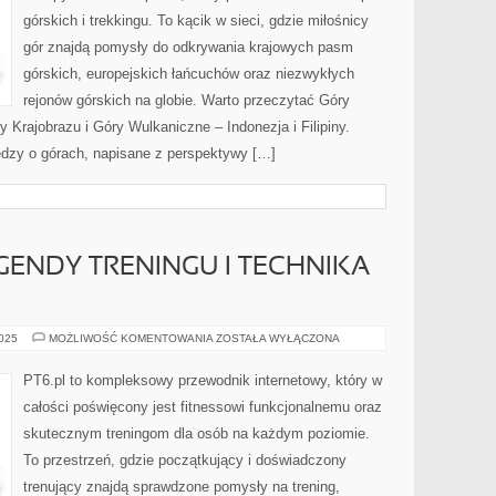
górskich i trekkingu. To kącik w sieci, gdzie miłośnicy
gór znajdą pomysły do odkrywania krajowych pasm
górskich, europejskich łańcuchów oraz niezwykłych
rejonów górskich na globie. Warto przeczytać Góry
 Krajobrazu i Góry Wulkaniczne – Indonezja i Filipiny.
dzy o górach, napisane z perspektywy […]
LEGENDY TRENINGU I TECHNIKA
FIT
2025
MOŻLIWOŚĆ KOMENTOWANIA
ZOSTAŁA WYŁĄCZONA
HISTORIA
I
LEGENDY
PT6.pl to kompleksowy przewodnik internetowy, który w
TRENINGU
I
całości poświęcony jest fitnessowi funkcjonalnemu oraz
TECHNIKA
ĆWICZEŃ
skutecznym treningom dla osób na każdym poziomie.
To przestrzeń, gdzie początkujący i doświadczony
trenujący znajdą sprawdzone pomysły na trening,