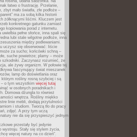
ana roślina, udana sadzonka. Na
nak łatwo o frustrację. Przelanie,
, zbyt mało światła, złe podłoże –
parent” ma za sobą kilka historii
h żółknącymi liśćmi. Kluczem jest
trzeb konkretnego gatunku zamiast
o kopiowania porad z internetu.
 uwielbia pełne słońce, inna spali się
Jedna lubi stale wilgotne podłoże, inna
przesuszenia między podlewaniami.
u uczysz się obserwować: liście
 może za sucho; końcówki schną –
płe, suche powietrze; plamy – może
o szkodniki. Zaczynasz rozumieć, że
acja, ale żywy organizm. W połowie tej
odkrywa fascynujący świat mieszanek
ozów, lamp do doświetlania oraz
i którym rośliny rosną szybciej i są
e – o tym wszystkim
więcej tutaj
inąć w osobnych poradnikach i
ch. Domowa dżungla to również
samości wnętrza. Rośliny miękko
tre linie mebli, dodają przytulności
arniom i studiom. Tworzą tło do pracy
rań, zdjęć. A przy tym uczą
: natury nie da się przyspieszyć jednym
czkowe przestały być jedynie
 wystroju. Stały się stylem życia,
„chcę więcej natury na co dzień”.