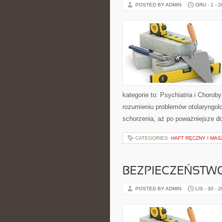
POSTED BY ADMIN
GRU - 1 - 
kategorie to: Psychiatria i Choro
rozumieniu problemów otolaryngolo
schorzenia, aż po poważniejsze d
CATEGORIES:
HAFT RĘCZNY I MA
BEZPIECZEŃSTW
POSTED BY ADMIN
LIS - 30 - 