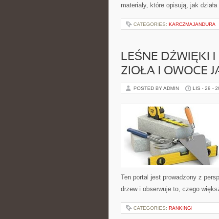
materiały, które opisują, jak działa
CATEGORIES:
KARCZMAJANDURA
LEŚNE DŹWIĘKI I
ZIOŁA I OWOCE J
POSTED BY ADMIN
LIS - 29 - 
Ten portal jest prowadzony z pers
drzew i obserwuje to, czego więks
CATEGORIES:
RANKINGI