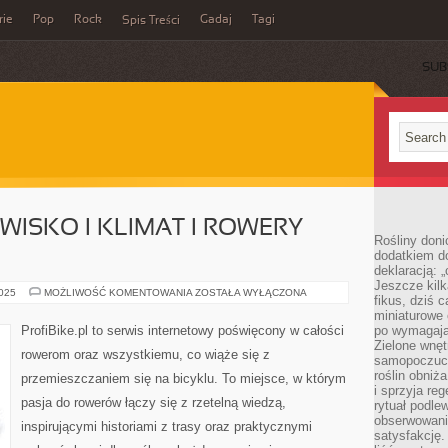
rie
Pop
Rock
Gadaj
Tagi
Spis Treści
SUB
ISKO I KLIMAT I ROWERY
Rośliny doni
dodatkiem do
deklaracją: 
Jeszcze kilk
ROWER
2025
MOŻLIWOŚĆ KOMENTOWANIA
ZOSTAŁA WYŁĄCZONA
fikus, dziś 
A
ŚRODOWISKO
miniaturowe 
I
ProfiBike.pl to serwis internetowy poświęcony w całości
po wymagając
KLIMAT
Zielone wnęt
I
rowerom oraz wszystkiemu, co wiąże się z
ROWERY
samopoczuci
SKŁADANE
roślin obniż
przemieszczaniem się na bicyklu. To miejsce, w którym
i sprzyja reg
pasja do rowerów łączy się z rzetelną wiedzą,
rytuał podle
obserwowania
inspirującymi historiami z trasy oraz praktycznymi
satysfakcję