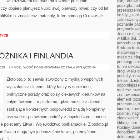
wskazówkami dla osób na każdym poziomie
liść, uratow
początku jed
 czy dopiero planujesz kupić swój pierwszy rower, czy od lat
przesuszenie
każdy „plant 
fiBike.pl znajdziesz materiały, które pomogą Ci rozwijać
zakończonyc
poznanie po
przypadkoweg
Jedna roślina
KTYCE
w kilka dni. 
potrzebuje 
Krok po krok
matowieją –
ŻNIKA I FINLANDIA
może za cie
przeciąg alb
to nie dekor
PORADNIK
2025
MOŻLIWOŚĆ KOMENTOWANIA
ZOSTAŁA WYŁĄCZONA
PODRÓŻNIKA
drogi wielu 
I
podłoży, naw
FINLANDIA
Zlotoloto.pl to serwis stworzony z myślą o wspólnych
trików, dzięk
odporniejsz
wyjazdach z dziećmi, który łączy w sobie idee,
możesz rozw
praktyczne porady oraz opisy ciekawych kierunków na
zestawienia
element toż
całym świecie. To platforma, gdzie rodzice z dziećmi
przełamują os
biurom, kawi
szukające konkretnych podpowiedzi znajdą kompletny
zdalnej, nag
przewodnik po świecie podróży z najmłodszymi i nieco
cierpliwości
kliknięciem.
e polecamy Litwa i Województwo podkarpackie. Zlotoloto.pl
Rośliny doni
ie świata mogą być jednocześnie łatwe, przemyślane i
dodatkiem do
deklaracją: 
o […]