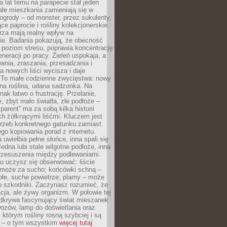
a lat temu na parapecie stał jeden
całe mieszkania zamieniają się w
ogrody – od monster, przez sukulenty,
e paprocie i rośliny kolekcjonerskie.
rza mają realny wpływ na
e. Badania pokazują, że obecność
a poziom stresu, poprawia koncentrację
eneracji po pracy. Zieleń uspokaja, a
wania, zraszania, przesadzania i
 nowych liści wycisza i daje
. To małe codzienne zwycięstwa: nowy
ana roślina, udana sadzonka. Na
nak łatwo o frustrację. Przelanie,
, zbyt mało światła, złe podłoże –
parent” ma za sobą kilka historii
h żółknącymi liśćmi. Kluczem jest
trzeb konkretnego gatunku zamiast
o kopiowania porad z internetu.
 uwielbia pełne słońce, inna spali się
Jedna lubi stale wilgotne podłoże, inna
przesuszenia między podlewaniami.
u uczysz się obserwować: liście
 może za sucho; końcówki schną –
płe, suche powietrze; plamy – może
o szkodniki. Zaczynasz rozumieć, że
acja, ale żywy organizm. W połowie tej
odkrywa fascynujący świat mieszanek
ozów, lamp do doświetlania oraz
i którym rośliny rosną szybciej i są
e – o tym wszystkim
więcej tutaj