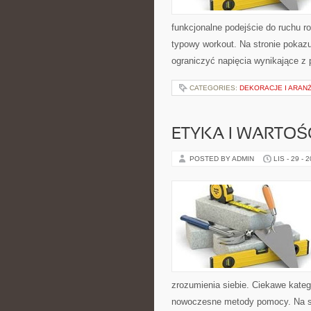
funkcjonalne podejście do ruchu ro
typowy workout. Na stronie pokaz
ograniczyć napięcia wynikające z 
CATEGORIES:
DEKORACJE I ARAN
ETYKA I WARTOŚC
POSTED BY ADMIN
LIS - 29 - 
zrozumienia siebie. Ciekawe katego
nowoczesne metody pomocy. Na st