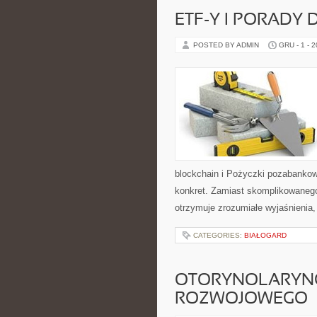
ETF-Y I PORADY
POSTED BY ADMIN
GRU - 1 - 
blockchain i Pożyczki pozabankow
konkret. Zamiast skomplikowaneg
otrzymuje zrozumiałe wyjaśnienia,
CATEGORIES:
BIAŁOGARD
OTORYNOLARYNG
ROZWOJOWEGO