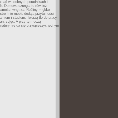
inąć w osobnych poradnikach i
ch. Domowa dżungla to również
samości wnętrza. Rośliny miękko
tre linie mebli, dodają przytulności
arniom i studiom. Tworzą tło do pracy
rań, zdjęć. A przy tym uczą
: natury nie da się przyspieszyć jednym