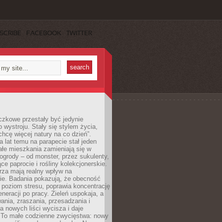
SCRIBE
FACEBOOK
TWITTER
czkowe przestały być jedynie
 wystroju. Stały się stylem życia,
„chcę więcej natury na co dzień”.
a lat temu na parapecie stał jeden
całe mieszkania zamieniają się w
ogrody – od monster, przez sukulenty,
e paprocie i rośliny kolekcjonerskie.
rza mają realny wpływ na
e. Badania pokazują, że obecność
a poziom stresu, poprawia koncentrację
eneracji po pracy. Zieleń uspokaja, a
wania, zraszania, przesadzania i
 nowych liści wycisza i daje
. To małe codzienne zwycięstwa: nowy