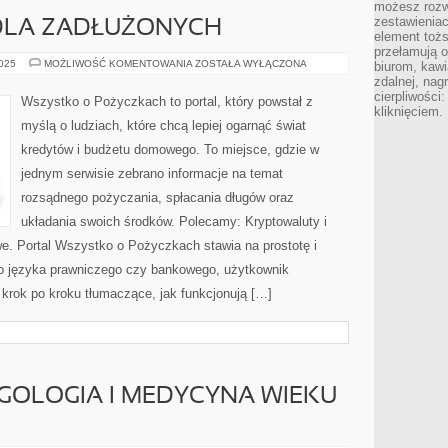
możesz rozw
zestawienia
 DLA ZADŁUŻONYCH
element toż
przełamują os
ETF-
2025
MOŻLIWOŚĆ KOMENTOWANIA
ZOSTAŁA WYŁĄCZONA
biurom, kawi
Y
zdalnej, nag
I
cierpliwości
PORADY
Wszystko o Pożyczkach to portal, który powstał z
DLA
kliknięciem.
ZADŁUŻONYCH
myślą o ludziach, które chcą lepiej ogarnąć świat
kredytów i budżetu domowego. To miejsce, gdzie w
jednym serwisie zebrano informacje na temat
rozsądnego pożyczania, spłacania długów oraz
układania swoich środków. Polecamy: Kryptowaluty i
e. Portal Wszystko o Pożyczkach stawia na prostotę i
o języka prawniczego czy bankowego, użytkownik
 krok po kroku tłumaczące, jak funkcjonują […]
OLOGIA I MEDYCYNA WIEKU