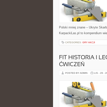
Polski mniej znane – Ukryte Skarby
KarpackiLas.pl to kompendium wie
CATEGORIES:
GRY AKCJI
FIT HISTORIA I 
ĆWICZEŃ
POSTED BY ADMIN
LIS - 29 - 