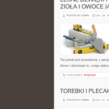
LEŚNE DŹWIĘKI I
ZIOŁA I OWOCE J
POSTED BY ADMIN
LIS - 29 - 
Ten portal jest prowadzony z pers
drzew i obserwuje to, czego więks
CATEGORIES:
RANKINGI
TOREBKI I PLECA
POSTED BY ADMIN
LIS - 27 - 