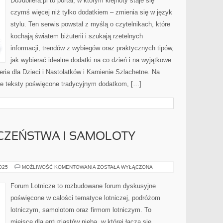
DoJubilera.pl to portal, w którym klejnoty staje się
SZTUCZNA
BIŻUTERIA
czymś więcej niż tylko dodatkiem – zmienia się w język
stylu. Ten serwis powstał z myślą o czytelnikach, które
kochają światem biżuterii i szukają rzetelnych
informacji, trendów z wybiegów oraz praktycznych tipów,
jak wybierać idealne dodatki na co dzień i na wyjątkowe
teria dla Dzieci i Nastolatków i Kamienie Szlachetne. Na
ne teksty poświęcone tradycyjnym dodatkom, […]
CZEŃSTWA I SAMOLOTY
SYSTEMY
2025
MOŻLIWOŚĆ KOMENTOWANIA
ZOSTAŁA WYŁĄCZONA
BEZPIECZEŃSTWA
I
SAMOLOTY
Forum Lotnicze to rozbudowane forum dyskusyjne
REKORDOWE
poświęcone w całości tematyce lotniczej, podróżom
lotniczym, samolotom oraz firmom lotniczym. To
miejsce dla entuzjastów nieba, w której łączą się