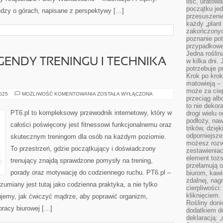
liść, uratow
początku jed
dzy o górach, napisane z perspektywy […]
przesuszenie
każdy „plant 
zakończonyc
poznanie po
przypadkoweg
Jedna roślina
LEGENDY TRENINGU I TECHNIKA
w kilka dni. 
potrzebuje 
Krok po krok
matowieją –
może za cie
FIT
2025
MOŻLIWOŚĆ KOMENTOWANIA
ZOSTAŁA WYŁĄCZONA
przeciąg alb
HISTORIA
I
to nie dekor
LEGENDY
PT6.pl to kompleksowy przewodnik internetowy, który w
drogi wielu 
TRENINGU
podłoży, naw
I
całości poświęcony jest fitnessowi funkcjonalnemu oraz
TECHNIKA
trików, dzięk
ĆWICZEŃ
odporniejsz
skutecznym treningom dla osób na każdym poziomie.
możesz rozw
To przestrzeń, gdzie początkujący i doświadczony
zestawienia
element toż
trenujący znajdą sprawdzone pomysły na trening,
przełamują os
porady oraz motywację do codziennego ruchu. PT6.pl –
biurom, kawi
zdalnej, nag
zumiany jest tutaj jako codzienna praktyka, a nie tylko
cierpliwości
kliknięciem.
ujemy, jak ćwiczyć mądrze, aby poprawić organizm,
Rośliny doni
pracy biurowej […]
dodatkiem do
deklaracją: 