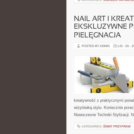
NAIL ART I KREA
EKSKLUZYWNE P
PIELĘGNACJA
POSTED BY ADMIN
LIS - 26 - 
kreatywność z praktycznymi poradam
wizytówką stylu. Koniecznie przec
Nowoczesne Techniki Stylizacji. N
CATEGORIES:
ŚWIAT PRZYPRAW