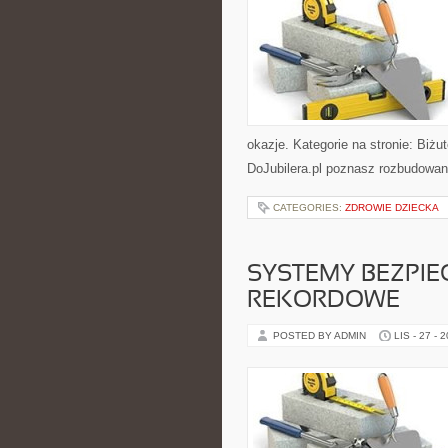
okazje. Kategorie na stronie: Biżu
DoJubilera.pl poznasz rozbudowa
CATEGORIES:
ZDROWIE DZIECKA
SYSTEMY BEZPIE
REKORDOWE
POSTED BY ADMIN
LIS - 27 - 