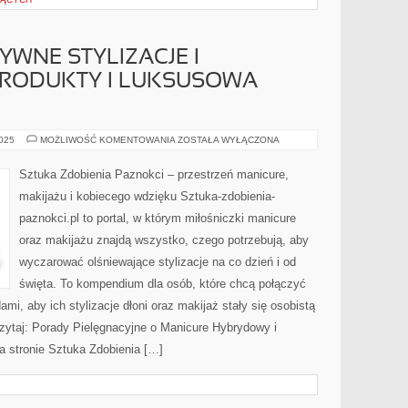
TYWNE STYLIZACJE I
RODUKTY I LUKSUSOWA
NAIL
2025
MOŻLIWOŚĆ KOMENTOWANIA
ZOSTAŁA WYŁĄCZONA
ART
I
KREATYWNE
Sztuka Zdobienia Paznokci – przestrzeń manicure,
STYLIZACJE
I
makijażu i kobiecego wdzięku Sztuka-zdobienia-
EKSKLUZYWNE
PRODUKTY
paznokci.pl to portal, w którym miłośniczki manicure
I
LUKSUSOWA
oraz makijażu znajdą wszystko, czego potrzebują, aby
PIELĘGNACJA
wyczarować olśniewające stylizacje na co dzień i od
święta. To kompendium dla osób, które chcą połączyć
i, aby ich stylizacje dłoni oraz makijaż stały się osobistą
zytaj: Porady Pielęgnacyjne o Manicure Hybrydowy i
a stronie Sztuka Zdobienia […]