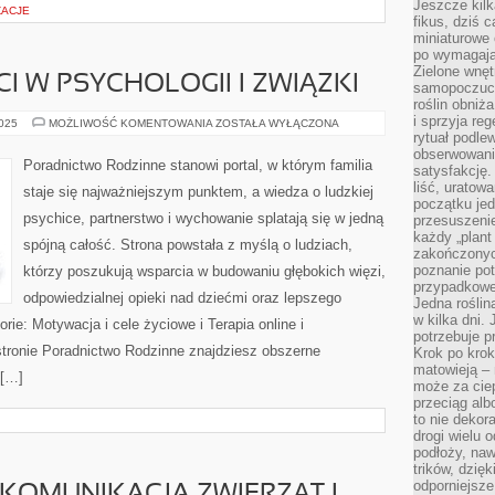
Jeszcze kilk
ŻACJE
fikus, dziś 
miniaturowe 
po wymagając
Zielone wnęt
I W PSYCHOLOGII I ZWIĄZKI
samopoczuci
roślin obniż
i sprzyja reg
ETYKA
2025
MOŻLIWOŚĆ KOMENTOWANIA
ZOSTAŁA WYŁĄCZONA
I
rytuał podle
WARTOŚCI
obserwowania
W
Poradnictwo Rodzinne stanowi portal, w którym familia
satysfakcję
PSYCHOLOGII
I
liść, uratow
staje się najważniejszym punktem, a wiedza o ludzkiej
ZWIĄZKI
początku jed
psychice, partnerstwo i wychowanie splatają się w jedną
przesuszenie
każdy „plant 
spójną całość. Strona powstała z myślą o ludziach,
zakończonyc
poznanie po
którzy poszukują wsparcia w budowaniu głębokich więzi,
przypadkoweg
odpowiedzialnej opieki nad dziećmi oraz lepszego
Jedna roślina
w kilka dni. 
rie: Motywacja i cele życiowe i Terapia online i
potrzebuje 
ronie Poradnictwo Rodzinne znajdziesz obszerne
Krok po krok
matowieją –
 […]
może za cie
przeciąg alb
to nie dekor
drogi wielu 
podłoży, naw
trików, dzięk
odporniejsz