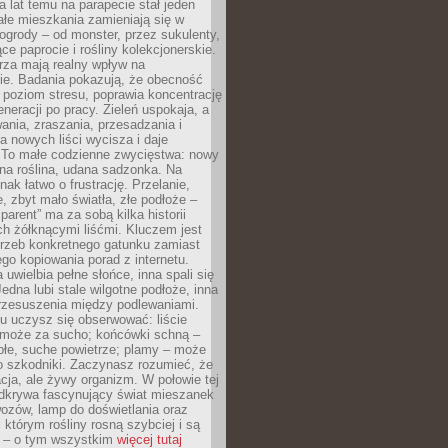
a lat temu na parapecie stał jeden
całe mieszkania zamieniają się w
ogrody – od monster, przez sukulenty,
e paprocie i rośliny kolekcjonerskie.
rza mają realny wpływ na
e. Badania pokazują, że obecność
a poziom stresu, poprawia koncentrację
eneracji po pracy. Zieleń uspokaja, a
wania, zraszania, przesadzania i
 nowych liści wycisza i daje
. To małe codzienne zwycięstwa: nowy
ana roślina, udana sadzonka. Na
nak łatwo o frustrację. Przelanie,
, zbyt mało światła, złe podłoże –
parent” ma za sobą kilka historii
h żółknącymi liśćmi. Kluczem jest
trzeb konkretnego gatunku zamiast
o kopiowania porad z internetu.
 uwielbia pełne słońce, inna spali się
Jedna lubi stale wilgotne podłoże, inna
przesuszenia między podlewaniami.
u uczysz się obserwować: liście
 może za sucho; końcówki schną –
płe, suche powietrze; plamy – może
o szkodniki. Zaczynasz rozumieć, że
acja, ale żywy organizm. W połowie tej
odkrywa fascynujący świat mieszanek
ozów, lamp do doświetlania oraz
i którym rośliny rosną szybciej i są
e – o tym wszystkim
więcej tutaj