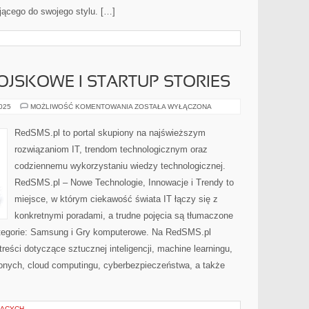
jącego do swojego stylu. […]
JSKOWE I STARTUP STORIES
TECHNOLOGIE
2025
MOŻLIWOŚĆ KOMENTOWANIA
ZOSTAŁA WYŁĄCZONA
WOJSKOWE
I
STARTUP
RedSMS.pl to portal skupiony na najświeższym
STORIES
rozwiązaniom IT, trendom technologicznym oraz
codziennemu wykorzystaniu wiedzy technologicznej.
RedSMS.pl – Nowe Technologie, Innowacje i Trendy to
miejsce, w którym ciekawość świata IT łączy się z
konkretnymi poradami, a trudne pojęcia są tłumaczone
tegorie: Samsung i Gry komputerowe. Na RedSMS.pl
reści dotyczące sztucznej inteligencji, machine learningu,
zonych, cloud computingu, cyberbezpieczeństwa, a także
ZĄCYCH