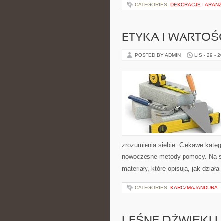
CATEGORIES:
DEKORACJE I ARAN
ETYKA I WARTOŚC
POSTED BY ADMIN
LIS - 29 - 
zrozumienia siebie. Ciekawe katego
nowoczesne metody pomocy. Na st
materiały, które opisują, jak działa
CATEGORIES:
KARCZMAJANDURA