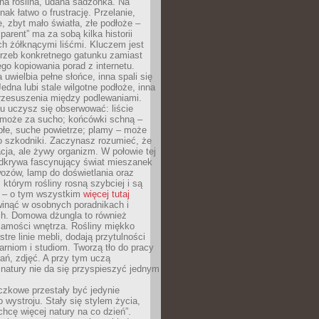
ana roślina, udana sadzonka. Na
nak łatwo o frustrację. Przelanie,
, zbyt mało światła, złe podłoże –
parent” ma za sobą kilka historii
h żółknącymi liśćmi. Kluczem jest
trzeb konkretnego gatunku zamiast
o kopiowania porad z internetu.
 uwielbia pełne słońce, inna spali się
Jedna lubi stale wilgotne podłoże, inna
przesuszenia między podlewaniami.
u uczysz się obserwować: liście
 może za sucho; końcówki schną –
płe, suche powietrze; plamy – może
o szkodniki. Zaczynasz rozumieć, że
acja, ale żywy organizm. W połowie tej
odkrywa fascynujący świat mieszanek
ozów, lamp do doświetlania oraz
i którym rośliny rosną szybciej i są
e – o tym wszystkim
więcej tutaj
inąć w osobnych poradnikach i
ch. Domowa dżungla to również
samości wnętrza. Rośliny miękko
tre linie mebli, dodają przytulności
arniom i studiom. Tworzą tło do pracy
rań, zdjęć. A przy tym uczą
: natury nie da się przyspieszyć jednym
czkowe przestały być jedynie
 wystroju. Stały się stylem życia,
„chcę więcej natury na co dzień”.