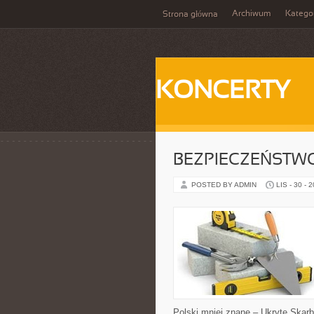
Archiwum
Katego
Strona główna
KONCERTY
BEZPIECZEŃSTW
POSTED BY ADMIN
LIS - 30 - 
Polski mniej znane – Ukryte Skarby