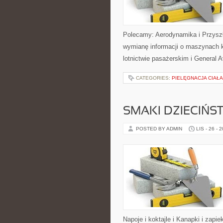
Polecamy: Aerodynamika i Przyszł
wymianę informacji o maszynach 
lotnictwie pasażerskim i General A
CATEGORIES:
PIELĘGNACJA CIAŁA
SMAKI DZIECIŃS
POSTED BY ADMIN
LIS - 26 - 
Napoje i koktajle i Kanapki i zapie