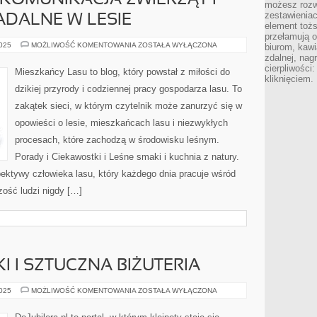
 KOMUNIKACJA ZWIERZĄT I
możesz rozw
zestawienia
ADALNE W LESIE
element toż
przełamują os
LEŚNE
2025
MOŻLIWOŚĆ KOMENTOWANIA
ZOSTAŁA WYŁĄCZONA
biurom, kawi
DŹWIĘKI
zdalnej, nag
I
cierpliwości
KOMUNIKACJA
Mieszkańcy Lasu to blog, który powstał z miłości do
ZWIERZĄT
kliknięciem.
I
dzikiej przyrody i codziennej pracy gospodarza lasu. To
ZIOŁA
I
zakątek sieci, w którym czytelnik może zanurzyć się w
OWOCE
JADALNE
opowieści o lesie, mieszkańcach lasu i niezwykłych
W
LESIE
procesach, które zachodzą w środowisku leśnym.
Porady i Ciekawostki i Leśne smaki i kuchnia z natury.
pektywy człowieka lasu, który każdego dnia pracuje wśród
zość ludzi nigdy […]
KI I SZTUCZNA BIŻUTERIA
TOREBKI
2025
MOŻLIWOŚĆ KOMENTOWANIA
ZOSTAŁA WYŁĄCZONA
I
PLECAKI
I