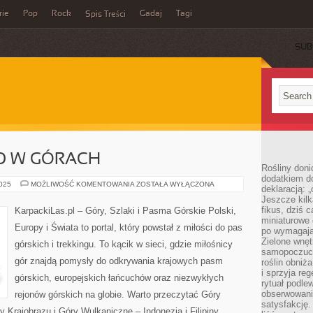
rie
Pop
Rock
Gadaj
Tagi
Spis Treści
SUB
O W GÓRACH
Rośliny doni
dodatkiem do
BEZPIECZEŃSTWO
2025
MOŻLIWOŚĆ KOMENTOWANIA
ZOSTAŁA WYŁĄCZONA
deklaracją: 
W
Jeszcze kilk
GÓRACH
fikus, dziś 
KarpackiLas.pl – Góry, Szlaki i Pasma Górskie Polski,
miniaturowe 
Europy i Świata to portal, który powstał z miłości do pas
po wymagając
Zielone wnęt
górskich i trekkingu. To kącik w sieci, gdzie miłośnicy
samopoczuci
gór znajdą pomysły do odkrywania krajowych pasm
roślin obniż
i sprzyja reg
górskich, europejskich łańcuchów oraz niezwykłych
rytuał podle
obserwowania
rejonów górskich na globie. Warto przeczytać Góry
satysfakcję
 Krajobrazu i Góry Wulkaniczne – Indonezja i Filipiny.