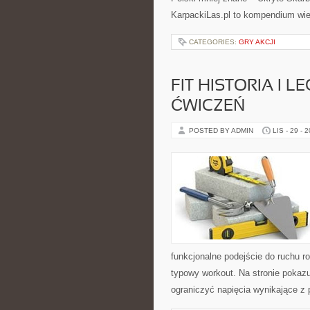
KarpackiLas.pl to kompendium wie
CATEGORIES:
GRY AKCJI
FIT HISTORIA I 
ĆWICZEŃ
POSTED BY ADMIN
LIS - 29 - 
funkcjonalne podejście do ruchu ro
typowy workout. Na stronie pokaz
ograniczyć napięcia wynikające z 