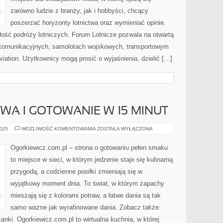
zarówno ludzie z branży, jak i hobbyści, chcący
poszerzać horyzonty lotnictwa oraz wymieniać opinie.
ość podróży lotniczych. Forum Lotnicze pozwala na otwartą
komunikacyjnych, samolotach wojskowych, transportowym
viation. Użytkownicy mogą prosić o wyjaśnienia, dzielić […]
TWA I GOTOWANIE W 15 MINUT
SMAKI
2025
MOŻLIWOŚĆ KOMENTOWANIA
ZOSTAŁA WYŁĄCZONA
DZIECIŃSTWA
I
GOTOWANIE
Ogorkiewicz.com.pl – strona o gotowaniu pełen smaku
W
15
to miejsce w sieci, w którym jedzenie staje się kulinarną
MINUT
przygodą, a codzienne posiłki zmieniają się w
wyjątkowy moment dnia. To świat, w którym zapachy
mieszają się z kolorami potraw, a łatwe dania są tak
samo ważne jak wyrafinowane dania. Zobacz także:
kanki. Ogorkiewicz.com.pl to wirtualna kuchnia, w której