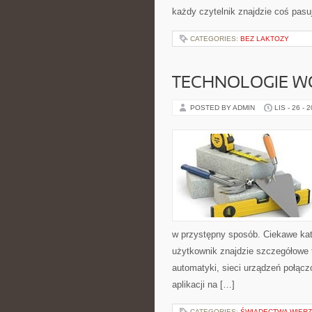
każdy czytelnik znajdzie coś pasu
CATEGORIES:
BEZ LAKTOZY
TECHNOLOGIE WO
POSTED BY ADMIN
LIS - 26 - 
w przystępny sposób. Ciekawe ka
użytkownik znajdzie szczegółowe t
automatyki, sieci urządzeń połąc
aplikacji na […]
CATEGORIES:
ŚWIADECTWA WIER