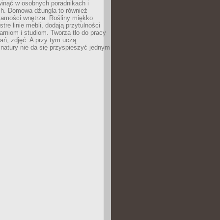
inąć w osobnych poradnikach i
ch. Domowa dżungla to również
samości wnętrza. Rośliny miękko
tre linie mebli, dodają przytulności
arniom i studiom. Tworzą tło do pracy
rań, zdjęć. A przy tym uczą
: natury nie da się przyspieszyć jednym